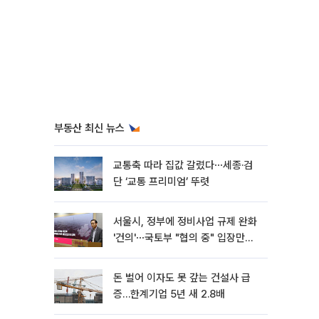
부동산 최신 뉴스
교통축 따라 집값 갈렸다⋯세종·검
단 ‘교통 프리미엄’ 뚜렷
서울시, 정부에 정비사업 규제 완화
'건의'⋯국토부 "협의 중" 입장만
[종합]
돈 벌어 이자도 못 갚는 건설사 급
증…한계기업 5년 새 2.8배