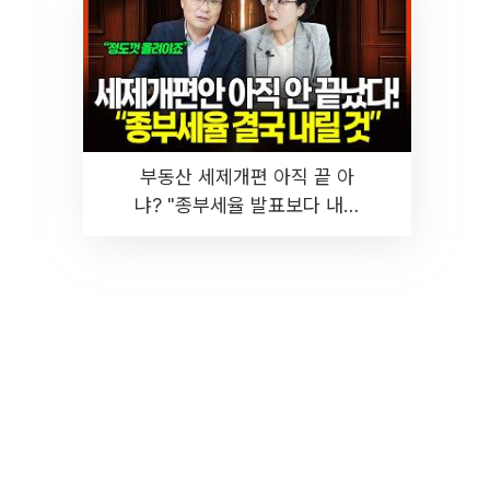
부동산 세제개편 아직 끝 아
냐? "종부세율 발표보다 내릴
것" 장기거주·양도세 전망 I 집
땅지성 I 김인만, 진미윤