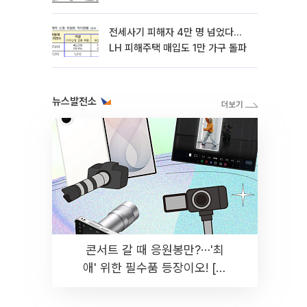
전세사기 피해자 4만 명 넘었다…
LH 피해주택 매입도 1만 가구 돌파
뉴스발전소
콘서트 갈 때 응원봉만?⋯'최
애' 위한 필수품 등장이오! [솔
드아웃]