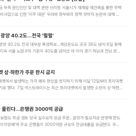
급 부족 원인진단 및 대책 관련 브리핑 서울시가 재개발·재건축을 통한 주택
비사업으로 인한 '이주 대란' 우려와 정부와의 정책 엇박자 논란에 대해 정
실장은 2031년까지 31만 가구 착공 목표에 차질이 없다는 입장이나,
·광양 40.2도…전국 '펄펄'
·광양 40.2도 전국 대부분 폭염특보…체감온도도 곳곳 38도 넘어 8일 동해
지속 서울 노원구의 기온이 40도를 넘어선 데 이어 경기 하남과 전남 광양
. 전국 대부분 지역에 폭염특보가 내려진 가운데 곳곳에서 39~40도 안팎
켓 상·하한가 주문 한시 금지
마켓에서 발생하는 가격 왜곡 현상을 방지하기 위해 이달 12일부터 프리마켓
기로 했다. 7일 넥스트레이드는 최근 프리마켓에서 발생한 소량의 상·하한
, 주문 오류로 인한 가격 급등락을 최소화하기 위한 비상 대응방안을 발표
 풀린다…은행권 3000억 공급
리·농협도 취급 검토 당국 실수요자 공급 주문…분양가·필요자금 반영해 한도
에이치방배’에 주요 은행들이 3000억원 규모의 잔금대출을 공급한다. 우리
하고 있어 향후 공급 규모가 늘어날 전망이다. 7일 금융권에 따르면 KB국