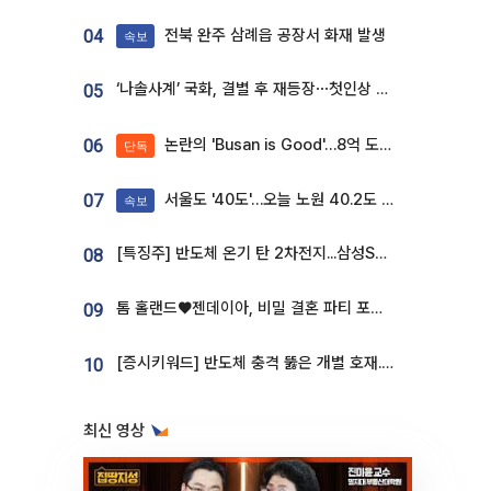
전북 완주 삼례읍 공장서 화재 발생
04
속보
‘나솔사계’ 국화, 결별 후 재등장⋯첫인상 투표 휩쓸고 ‘인기녀’ 등극
05
논란의 'Busan is Good'…8억 도시브랜드, 용산 대통령실 CI 업체가 수행
06
단독
서울도 '40도'…오늘 노원 40.2도 기록
07
속보
[특징주] 반도체 온기 탄 2차전지...삼성SDI, 장 초반 7% 넘게 껑충
08
톰 홀랜드♥젠데이아, 비밀 결혼 파티 포착⋯호텔 대관비만 9억
09
[증시키워드] 반도체 충격 뚫은 개별 호재...포스코퓨처엠·에코프로·한화솔루션 '눈길'
10
최신 영상