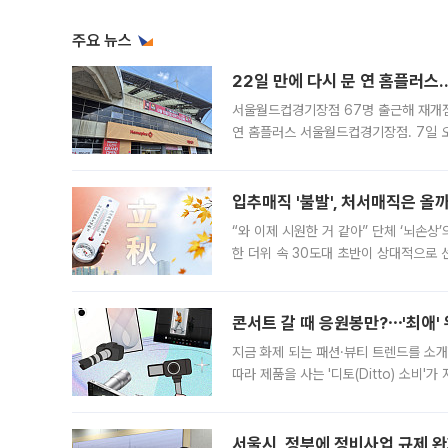
주요 뉴스
22일 만에 다시 문 연 홈플러스
서울월드컵경기장점 67명 출근해 재개점 
연 홈플러스 서울월드컵경기장점. 7일 
우유, 과일 같은 신선식품이 차근차근 자
입추매직 '불발', 처서매직은 올
“와 이제 시원한 거 같아” 단체 ‘뇌손상
한 더위 속 30도대 초반이 상대적으로
지역에 있었습니다. 7월 말에는 서풍과
콘서트 갈 때 응원봉만?⋯'최애'
지금 화제 되는 패션·뷰티 트렌드를 소개
따라 제품을 사는 '디토(Ditto) 소비
어디일까요? 아이돌 콘서트 시작을 기다
서울시, 정부에 정비사업 규제 완화