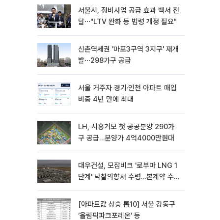
서울시, 정비사업 공급 효과 백서 전
달⋯"LTV 완화 등 법령 개정 필요"
신촌역세권 '마포3구역 3지구' 재개
발⋯298가구 공급
서울 거주자 경기·인천 아파트 매입
비중 4년 만에 최대
LH, 시흥거모 첫 공공분양 290가
구 공급…분양가 4억4000만원대
대우건설, 모잠비크 '로부마 LNG 1
단계' 낙찰의향서 수령…본계약 수
주 ‘청신호'
[아파트값 상승 톱10] 서울 강동구
‘올림픽파크포레온’ 등