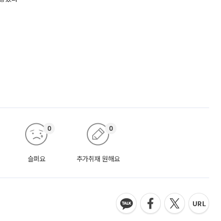
0
0
슬퍼요
추가취재 원해요