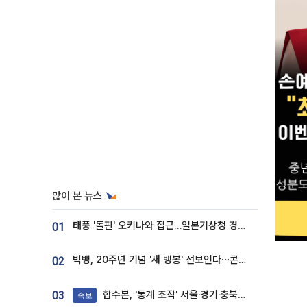
많이 본 뉴스
태풍 '돌핀' 오키나와 접근…일본기상청 경로 업데이트
01
빅뱅, 20주년 기념 '새 뱅봉' 선보인다⋯콘서트 앞두고 팝업 개최
02
합수본, '통계 조작' 서울·경기·충북 선관위 등 추가 압수수색
03
속보