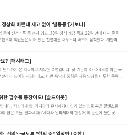
…정상화 바쁜데 재고 없어 ‘발동동’[가보니]
준비 신선식품 등 순차 입고…13일 정식 개장 목표 22일 만에 다시 문을
오전부터 직원들은 비어 있는 진열대를 채우느라 바쁘게 움직였다. 계란과
리를 잡기 시작했지만, 매장 곳곳엔 여전히 텅 빈 매대가 먼저 눈에 들어왔
까요? [해시태그]
’의 단계까지 온 지독하고 지독한 폭염입니다. 낮 기온이 37~39도를 찍는 극
 선선하게 느껴질 지경인데요. 이번 폭염의 중심은 처음 영남을 비롯한 동쪽
 북서풍이 산맥을 넘어 영남 쪽으로 내려오면서 뜨겁고 건조해졌는데요.
 위한 필수품 등장이오! [솔드아웃]
합니다. 자신의 취향, 가치관과 유사하거나 인기 있는 인물 혹은 콘텐츠를
'가 자리 잡은 오늘, 잘파세대(Z세대와 알파세대의 합성어)의 눈길이 쏠린 곳은
리는 공연장. 응원봉만큼이나 눈에 띄는 게 있습니다. 공연이 시작되기
 '건의'⋯국토부 "협의 중" 입장만 [종합]