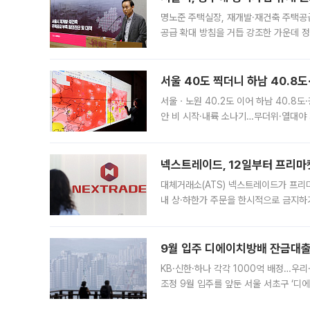
명노준 주택실장, 재개발·재건축 주택공
공급 확대 방침을 거듭 강조한 가운데 정
면 반박하고 나섰다. 명노준 서울시 주택
서울 40도 찍더니 하남 40.8도
서울ㆍ노원 40.2도 이어 하남 40.8도
안 비 시작·내륙 소나기…무더위·열대야 
에서도 40도를 웃도는 기온이 관측됐다
의 극심한
넥스트레이드, 12일부터 프리마
대체거래소(ATS) 넥스트레이드가 프리
내 상·하한가 주문을 한시적으로 금지하
가 체결 사례와 관련해 설명자료를 내고
9월 입주 디에이치방배 잔금대출
KB·신한·하나 각각 1000억 배정…우
조정 9월 입주를 앞둔 서울 서초구 ‘디
은행과 NH농협은행도 대출 취급을 검토