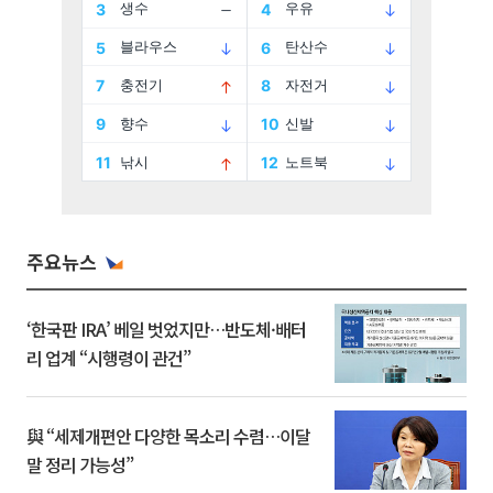
주요뉴스
‘한국판 IRA’ 베일 벗었지만…반도체·배터
리 업계 “시행령이 관건”
與 “세제개편안 다양한 목소리 수렴…이달
말 정리 가능성”