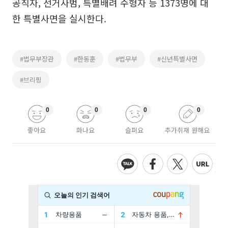
공직자, 선거사범, 특별배려 수형자 등 1373명에 대
한 특별사면을 실시한다.
#법무부장관
#한동훈
#법무부
#신년특별사면
#브리핑
0
0
0
0
좋아요
화나요
슬퍼요
추가취재 원해요