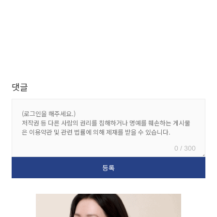
댓글
0 / 300