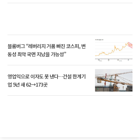
블룸버그 “레버리지 거품 빠진 코스피, 변
동성 최악 국면 지났을 가능성”
영업익으로 이자도 못 낸다…건설 한계기
업 5년 새 62→173곳