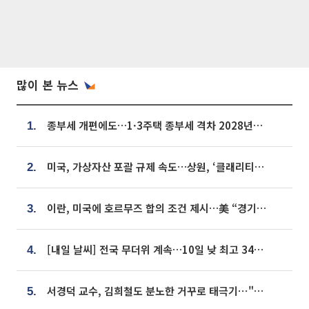
많이 본 뉴스
종부세 개편에도…1·3주택 종부세 격차 2028년부터 확대
1.
미국, 가상자산 포괄 규제 속도…상원, ‘클래리티법’ 9월 절차투표 추진
2.
이란, 미국에 호르무즈 합의 조건 제시…美 “경기 아직 안 끝나” [종합]
3.
[내일 날씨] 전국 무더위 계속…10일 낮 최고 34도 육박
4.
서경덕 교수, 김희철도 분노한 거꾸로 태극기⋯"엉터리는 아냐, 아쉬울 뿐"
5.