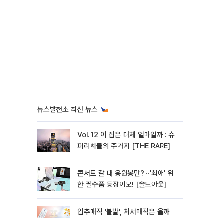
뉴스발전소 최신 뉴스
Vol. 12 이 집은 대체 얼마일까 : 슈
퍼리치들의 주거지 [THE RARE]
콘서트 갈 때 응원봉만?⋯'최애' 위
한 필수품 등장이오! [솔드아웃]
입추매직 '불발', 처서매직은 올까