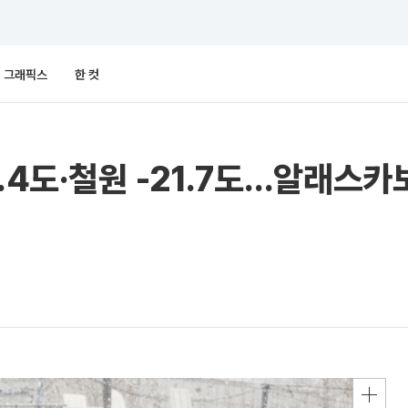
그래픽스
한 컷
.4도·철원 -21.7도…알래스카