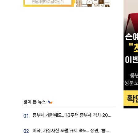
많이 본 뉴스
종부세 개편에도…1·3주택 종부세 격차 2028년부터 확대
01
미국, 가상자산 포괄 규제 속도…상원, ‘클래리티법’ 9월 절차투표 추진
02