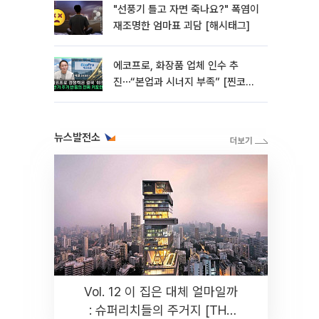
"선풍기 틀고 자면 죽나요?" 폭염이
재조명한 엄마표 괴담 [해시태그]
에코프로, 화장품 업체 인수 추
진⋯“본업과 시너지 부족” [찐코노
미]
뉴스발전소
Vol. 12 이 집은 대체 얼마일까
: 슈퍼리치들의 주거지 [THE