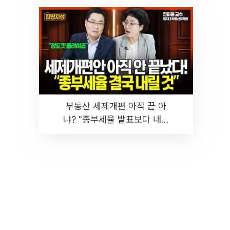
부동산 세제개편 아직 끝 아
냐? "종부세율 발표보다 내릴
것" 장기거주·양도세 전망 I 집
땅지성 I 김인만, 진미윤