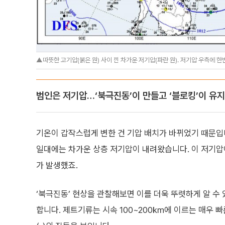
▲따뜻한 고기압(붉은 원) 사이 낀 차가운 저기압(파란 원). 저기압 우측에 한
범인은 저기압…‘북극진동’이 만들고 ‘블로킹’이 유
기온이 갑작스럽게 변한 건 기압 배치가 바뀌었기 때문입
일대에는 차가운 상층 저기압이 내려왔습니다. 이 저기
가 발생했죠.
‘북극진동’ 현상을 관찰해보면 이를 더욱 뚜렷하게 알 수
합니다. 제트기류는 시속 100~200㎞에 이르는 매우 빠