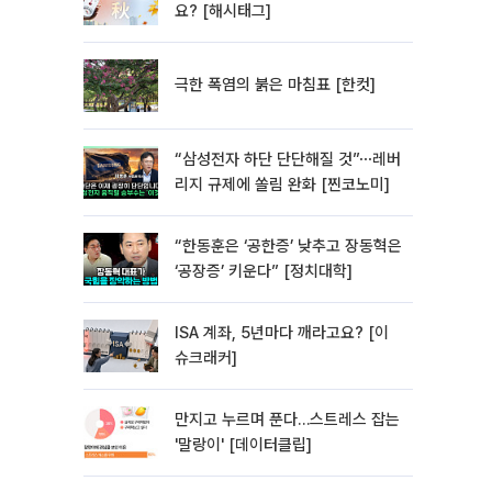
요? [해시태그]
극한 폭염의 붉은 마침표 [한컷]
“삼성전자 하단 단단해질 것”⋯레버
리지 규제에 쏠림 완화 [찐코노미]
“한동훈은 ‘공한증’ 낮추고 장동혁은
‘공장증’ 키운다” [정치대학]
ISA 계좌, 5년마다 깨라고요? [이
슈크래커]
만지고 누르며 푼다…스트레스 잡는
'말랑이' [데이터클립]