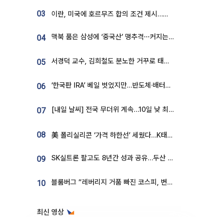
03
이란, 미국에 호르무즈 합의 조건 제시…美 “경기 아직 안 끝나” [종합]
맥북 품은 삼성에 ‘중국산’ 맹추격⋯커지는 노트북 OLED 시장
04
서경덕 교수, 김희철도 분노한 거꾸로 태극기⋯"엉터리는 아냐, 아쉬울 뿐"
05
‘한국판 IRA’ 베일 벗었지만…반도체·배터리 업계 “시행령이 관건”
06
[내일 날씨] 전국 무더위 계속…10일 낮 최고 34도 육박
07
08
美 폴리실리콘 ‘가격 하한선’ 세웠다…K태양광 수혜 기대
SK실트론 팔고도 8년간 성과 공유…두산 인수대금 2.3조가 끝 아냐
09
블룸버그 “레버리지 거품 빠진 코스피, 변동성 최악 국면 지났을 가능성”
10
최신 영상