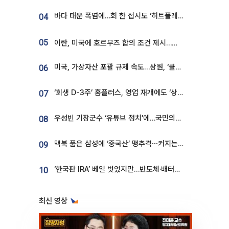
바다 태운 폭염에…회 한 접시도 ‘히트플레이션’
04
05
이란, 미국에 호르무즈 합의 조건 제시…美 “경기 아직 안 끝나” [종합]
미국, 가상자산 포괄 규제 속도…상원, ‘클래리티법’ 9월 절차투표 추진
06
‘회생 D-3주’ 홈플러스, 영업 재개에도 ‘상품 공급망’ 복구가 생존 관건
07
우성빈 기장군수 ‘유튜브 정치’에…국민의힘 군의원들 집단 반발
08
맥북 품은 삼성에 ‘중국산’ 맹추격⋯커지는 노트북 OLED 시장
09
‘한국판 IRA’ 베일 벗었지만…반도체·배터리 업계 “시행령이 관건”
10
최신 영상