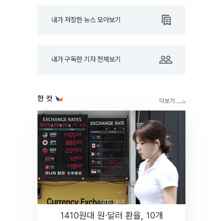
내가 저장한 뉴스 모아보기
내가 구독한 기자 전체보기
한 컷
1410원대 원·달러 환율, 10개