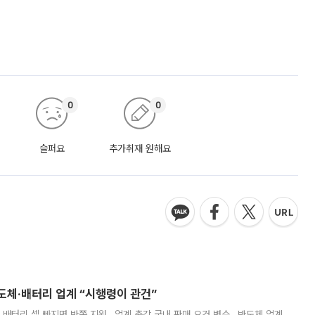
0
0
슬퍼요
추가취재 원해요
반도체·배터리 업계 “시행령이 관건”
 배터리 셀 빠지면 반쪽 지원…업계 촉각 국내 판매 요건 변수…반도체 업계