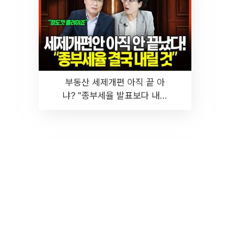
부동산 세제개편 아직 끝 아
냐? "종부세율 발표보다 내릴
것" 장기거주·양도세 전망 I 집
땅지성 I 김인만, 진미윤