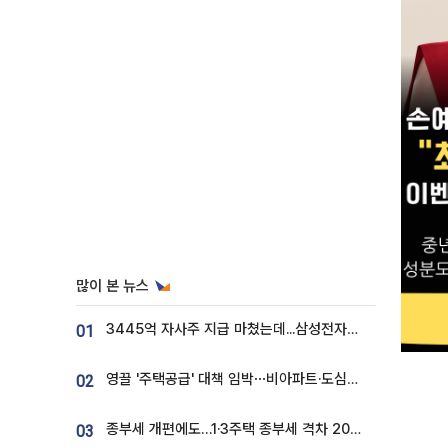
많이 본 뉴스
3445억 자사주 지급 마쳤는데...삼성전자 DX노조, 뒤늦은 '떼쓰기 집회'
01
영끌 '주택공급' 대책 임박⋯비아파트·도심복합까지 총동원
02
종부세 개편에도…1·3주택 종부세 격차 2028년부터 확대
03