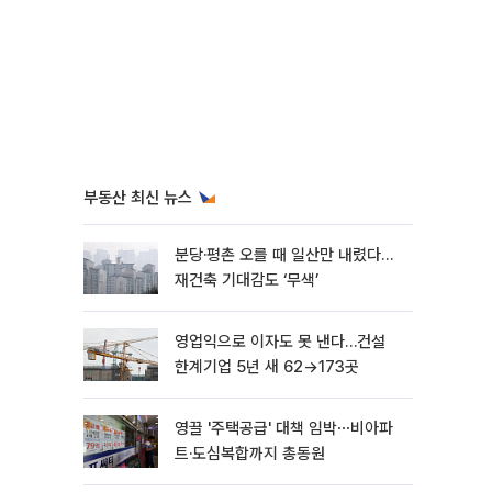
부동산 최신 뉴스
분당·평촌 오를 때 일산만 내렸다…
재건축 기대감도 ‘무색’
영업익으로 이자도 못 낸다…건설
한계기업 5년 새 62→173곳
영끌 '주택공급' 대책 임박⋯비아파
트·도심복합까지 총동원