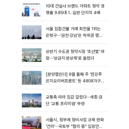
10대 건설사 브랜드 아파트 청약 경
쟁률 9.85대 1…일반 단지의 4배
서울 집합건물 거래 회전율 1위는
은평구⋯'금천·강남'은 하위권 맴돌
아
상반기 수도권 청약시장 '초선별' 바
람⋯'상급지·분상제'로 쏠렸다
[분양캘린더] 8월 둘째 주 ‘한강푸
르지오리버프론트’ 등 4808가구
분양
교통축 따라 집값 갈렸다⋯세종·검
단 ‘교통 프리미엄’ 뚜렷
서울시, 정부에 정비사업 규제 완화
'건의'⋯국토부 "협의 중" 입장만