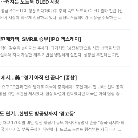
격⋯커지는 노트북 OLED 시장
 공급 BOE·TCL 생산 확대하며 中 추격 속도 노트북 OLED 출하 전년 比
ED) 시장이 빠르게 성장하고 있다. 삼성디스플레이가 시장을 주도하는 가
 확대에 나서면서 노트북 OLED 시장을 둘러싼 경쟁이 치열해지고 있다. 9
한메카텍, SMR로 승부[IPO 엑스레이]
 문턱이 갈수록 높아지는 추세다. 과거처럼 ‘성장성’만으로 시장 선택을 받던
 실체와 지속 가능한 재무 기반을 냉정하게 살핀다. 상장을 추진하는 기업들
를 입증해야 하는 시험대에 섰다. 본지는 상장을 앞둔 기업의 기술 경쟁
제시…美 “경기 아직 안 끝나” [종합]
 요구 “오만과 합의 별개로 미국이 충족해야” 조건 제시 전 UAE 선박 공격
방을 위한 조건을 제시했다. 협상 타결이 임박했다던 미국은 아직 협상 중이
현지시간) 모하마드 바게르 졸가드르 이란 최고국가안보회의 사무총장은 타
품도 연기…한반도 방공망까지 ‘경고등’
은 재고 1700발 미만 함선·항공기 등도 아시아·유럽서 반출 “중국·러시아 의
미국이 미사일 부족 문제에 직면했다. 도널드 트럼프 행정부는 자국 무기 공
 국가들로 향하던 납품마저 연기되고 있는 것으로 전해졌다. 전문가가 중국