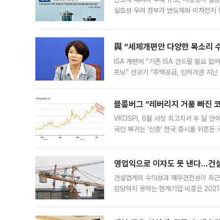
실효성 우려 정부가 반도체와 이차전지 
법(IRA)’으로 불리는 국내생산세액공제
與 “세제개편안 다양한 목소리 
ISA 개편에 “기존 ISA 건드릴 필요 
프닝” 선긋기 “주택공급, 인허가권 지닌
견을 수렴해 당정과 개편안에 대한 조율
블룸버그 “레버리지 거품 빠진 코
VKOSPI, 6월 사상 최고치서 두 달
국인 복귀는 ‘신중’ 한국 증시를 뒤흔
했다. 대규모 반대매매로 레버리지 투자
영업익으로 이자도 못 낸다…건설 
건설업계의 수익성과 재무건전성이 최근
감당하지 못하는 한계기업 비중은 2021
이낸싱(PF) 부담이 집중된 건축 부문의
경영