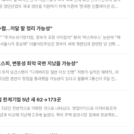
등 첨단산업의 국내 생산을 지원하기 위해 이른바 ‘한국판 인플레이션 감축
를 신설했지만, 업계에서는 세부 지원 대상에 따라 정책 효과가 크게 달라
수렴…이달 말 정리 가능성”
없어” “주가누르기방지법, 정부가 조정 가닥잡아” 황희 ‘버스하우스’ 논란에 “해
 서울시가 중요해” 더불어민주당은 정부의 세제 개편안과 관련한 당 안팎 의
에 나서겠다고 예고했다. 민주당은 8월 말 당정 조율을 거친 개편안이
스피, 변동성 최악 국면 지났을 가능성”
 만에 최저 모건스탠리 “디레버리징 절반 이상 진행” 저평가·실적은 매력적…외
든 극심한 혼란이 정점을 통과했을 가능성이 있다고 블룸버그통신이 9일 진단
가 상당 부분 정리된 데다 금융당국의 규제 강화로 고위험 상품 거래도 급감
한계기업 5년 새 62→173곳
 5년간 전반적으로 악화한 것으로 나타났다. 영업이익으로 이자비용조차
년과 비교해 지난해 2.8배 늘었다. 특히 주택·분양시장 침체와 프로젝트파
 악화가 두드러졌다. 9일 한국건설산업연구원은 ‘2025년 건설업 외감기업