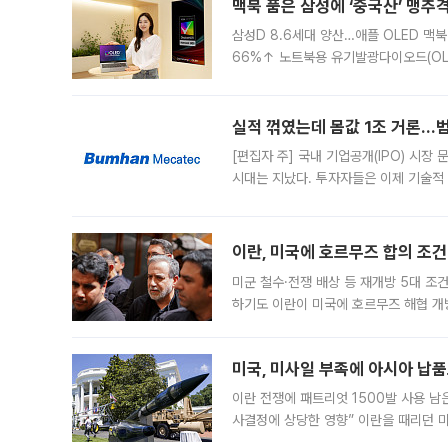
맥북 품은 삼성에 ‘중국산’ 맹추
삼성D 8.6세대 양산…애플 OLED 맥북
66%↑ 노트북용 유기발광다이오드(OL
운데 중국 BOE와 TCL CSOT도 생산
일 업계에 따르면 삼성
실적 꺾였는데 몸값 1조 거론…범
[편집자 주] 국내 기업공개(IPO) 시장
시대는 지났다. 투자자들은 이제 기술적
은 거시경제 불확실성 속에 실적과 성과
이란, 미국에 호르무즈 합의 조건 
미군 철수·전쟁 배상 등 재개방 5대 조건
하기도 이란이 미국에 호르무즈 해협 개
라며 조심스러운 반응을 보였다. 8일(
미국, 미사일 부족에 아시아 납
이란 전쟁에 패트리엇 1500발 사용 남
사결정에 상당한 영향” 이란을 때리던 
급에 문제가 없다고 해명했지만, 아시아