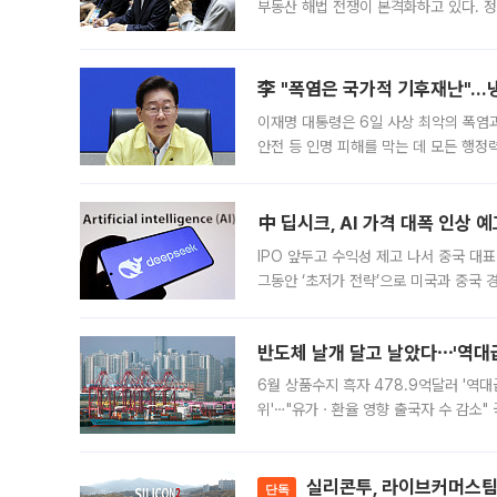
부동산 해법 전쟁이 본격화하고 있다. 
드를 꺼내자 서울시는 전·월세 부담만 
李 "폭염은 국가적 기후재난"…냉
이재명 대통령은 6일 사상 최악의 폭염
안전 등 인명 피해를 막는 데 모든 행
인프라 확충 계획을 내년도 예산안에 반
中 딥시크, AI 가격 대폭 인상 
IPO 앞두고 수익성 제고 나서 중국 대표
그동안 ‘초저가 전략’으로 미국과 중국
가된다. 블룸버그통신에 따르면 딥시크는
반도체 날개 달고 날았다⋯'역대급
6월 상품수지 흑자 478.9억달러 '역대
위'⋯"유가ㆍ환율 영향 출국자 수 감소" 
급 수출 호조가 매달 이어지면서 6월 
대 기
실리콘투, 라이브커머스팀 
단독