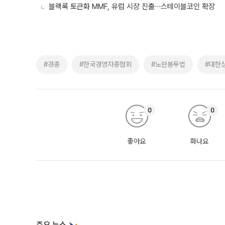
블랙록 토큰화 MMF, 유럽 시장 진출∙∙∙스테이블코인 확장
#경총
#한국경영자총협회
#노란봉투법
#대한
0
0
좋아요
화나요
주요 뉴스