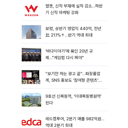
웹젠, 신작 부재에 실적 감소…하반
기 신작 마케팅 강화
보령, 상반기 영업익 440억, 전년
比 21.1%↑…반기 역대 최대
'바다이야기'에 묶인 20년 규
제…"게임법 다시 짜야"
“보기만 하는 광고 끝“…화장품업
계, SNS 홍보도 ‘참여형 콘텐츠’로
변모[K뷰티 라방戰]
9호선 신목동역, ‘이대목동병원역’
된다
레드캡투어, 2분기 매출 982억원…
역대 2분기 최대