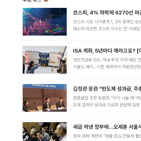
코스피, 4% 하락에 6270선 마
코스피 시장 시가총액 1, 2위 종목인 
래소에 따르면 코스피 지수는 전 거래일 대
1.81% 내린 6478.75에 출발한 코
다. 이날 오전
ISA 계좌, 5년마다 깨라고요? 
생산적금융 ISA, 국내 투자 이자·배당
이월도 폐지…기존 계좌까지 적용청년형 
는 5년마다 계좌를 해지하라는 건가요?”
편을
김정관 장관 “반도체 성과급, 
관훈클럽 초청 토론회 “이익 나눌 때 아
도체 업계의 성과급 지급과 관련해 일정
최근 상법·자본시장법 개정으로 기업 지
세금 꺼낸 정부에…오세훈 서울시장
정부 세제 개편에 “매물 잠김·전월세 불