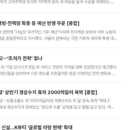
정부가 고가주택과 비거주 1주택자 등의 세 부담을 높여 수요를 억제하는 카
키울 것이라며 세금이 아닌 공급이 근본적인 처방이라고 전면 반박했다.
방·전력망 확충 등 예산 반영 주문 [종합]
과 관련해 "사실상 국가적인 기후 재난"이라며 취약계층 보호와 야외 노동자
정력을 총동원하라고 지시했다. 아울러 반복되는 극한 기후에 대비해 폭염 대응
영하는 방안도 검토하라고 주문했다. 이 대통령은 이날 폭염·가뭄 대
예고⋯‘초저가 전략’ 접나
 AI 기업 딥시크가 6일 AI 서비스 전반의 가격을 대폭 인상한다고 예고했다.
 경쟁사들을 압박하며 시장 판도를 뒤흔들어온 만큼 이례적인 전략 변화로 평
 이날 공지를 통해 구체적인 인상 폭은 공개하지 않았지만 상당한 수
' 상반기 경상수지 흑자 2000억달러 육박 [종합]
급'⋯상품수출도 첫 1000억달러대 여행수지도 두 달 연속 흑자 '역대 2
국내 경상수지가 유례없는 '반도체 수출' 날개를 달고 훨훨 날고 있다. 역대
경상수지 뿐 아니라 상반기 경상수지 흑자도 2000억달러에 근접하며 사상 최
신설…K뷰티 ‘글로벌 라방 판매’ 확대