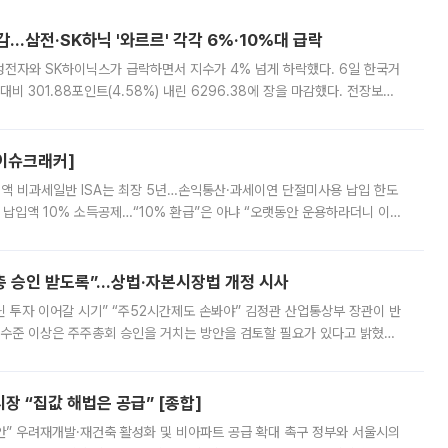
감…삼전·SK하닉 '와르르' 각각 6%·10%대 급락
삼성전자와 SK하이닉스가 급락하면서 지수가 4% 넘게 하락했다. 6일 한국거
비 301.88포인트(4.58%) 내린 6296.38에 장을 마감했다. 전장보다
스피는 장중 한때 6550.94까지 오르기도 했으나 6238.32까지 밀리기도 했
[이슈크래커]
 전액 비과세일반 ISA는 최장 5년…손익통산·과세이연 단절미사용 납입 한도
납입액 10% 소득공제…“10% 환급”은 아냐 “오랫동안 운용하라더니 이제
 ‘만능 절세 통장’으로 불리는 개인종합자산관리계좌(ISA)가 두 갈래로 개
주총 승인 받도록”…상법·자본시장법 개정 시사
닌 투자 이어갈 시기” “주52시간제도 손봐야” 김정관 산업통상부 장관이 반
 수준 이상은 주주총회 승인을 거치는 방안을 검토할 필요가 있다고 밝혔다.
배구조와 주주권 강화 논의가 이어지는 가운데, 핵심 연구인력에 대한
 “집값 해법은 공급” [종합]
안” 우려재개발·재건축 활성화 및 비아파트 공급 확대 촉구 정부와 서울시의