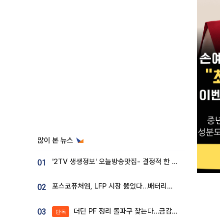
많이 본 뉴스
'2TV 생생정보' 오늘방송맛집- 결정적 한 수, 3종 메밀면! 메밀 소바 맛집 '의○○○○'
01
포스코퓨처엠, LFP 시장 뚫었다…배터리사와 대규모 장기 공급 합의
02
더딘 PF 정리 돌파구 찾는다…금감원, 1년 반 만에 매각설명회 재개
03
단독