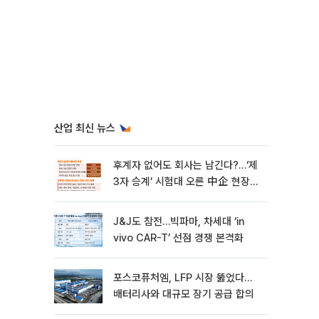
산업 최신 뉴스
후계자 없어도 회사는 남긴다?…‘제
3자 승계’ 시험대 오른 中企 현장
[기업승계 대전환]
J&J도 참전…빅파마, 차세대 ‘in
vivo CAR-T’ 선점 경쟁 본격화
포스코퓨처엠, LFP 시장 뚫었다…
배터리사와 대규모 장기 공급 합의