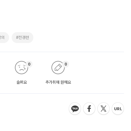
상의
#전경련
0
0
슬퍼요
추가취재 원해요