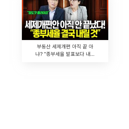
부동산 세제개편 아직 끝 아
냐? "종부세율 발표보다 내릴
것" 장기거주·양도세 전망 I 집
땅지성 I 김인만, 진미윤