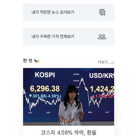
내가 저장한 뉴스 모아보기
내가 구독한 기자 전체보기
한 컷
코스피 4.58% 하락, 환율