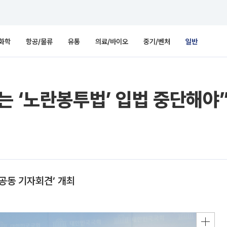
화학
항공/물류
유통
의료/바이오
중기/벤처
일반
는 ‘노란봉투법’ 입법 중단해야
 공동 기자회견’ 개최