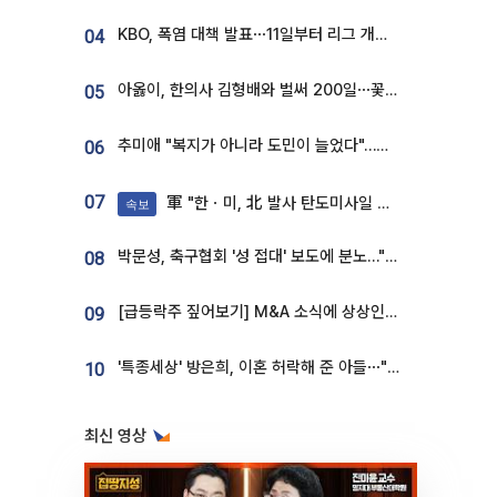
KBO, 폭염 대책 발표⋯11일부터 리그 개시ㆍ경기 오후 7시 시작
04
아옳이, 한의사 김형배와 벌써 200일⋯꽃다발 들고 "프러포즈 아냐"
05
추미애 "복지가 아니라 도민이 늘었다"…재정난 책임론 정면돌파
06
07
軍 "한ㆍ미, 北 발사 탄도미사일 제원 정밀분석 중"
속보
박문성, 축구협회 '성 접대' 보도에 분노…"다 말아먹으려고 작정했나"
08
[급등락주 짚어보기] M&A 소식에 상상인증권ㆍ유니켐 ‘상한가’⋯유증 제동 걸린 SK디앤디↑
09
'특종세상' 방은희, 이혼 허락해 준 아들⋯"너무 잘 커줬다" 오열
10
최신 영상