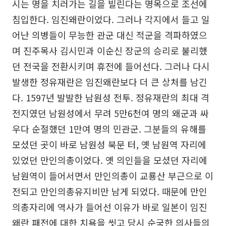
시는 명을 치러가는 길을 빌린다는 명목으로 조선에
침입한다. 임진왜란이었다. 그러나 각지에서 들고 일
어난 의병들이 무능한 관군 대신 적군을 격파하였으
며 진주목사 김시민과 이순신 장군의 승리로 불리했
던 전국을 전환시키며 휴전에 들어선다. 그러나 다시
발생한 정유재란은 임진왜란보다 더 큰 상처를 남긴
다. 1597년 발발한 남원성 전투. 정유재란의 최대 격
전지였던 남원성에서 무려 5만6천여 명의 왜군과 싸
우다 순절했던 1만여 명의 민관군. 그분들의 유해를
모셨던 곳이 바로 남원성 북문 터, 옛 남원역 자리에
있었던 만인의총이었다. 옛 의인들을 모셨던 자리에
남원역이 들어서면서 만인의총이 교룡산 부근으로 이
전되고 만인의총유지비만 남게 되었다. 때문에 만인
의총자리에 역사가 들어선 이유가 바로 일본이 임진
왜란 패전에 대한 치욕을 씻고 당시 순국한 의사들의