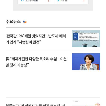
주요뉴스
‘한국판 IRA’ 베일 벗었지만…반도체·배터
리 업계 “시행령이 관건”
與 “세제개편안 다양한 목소리 수렴…이달
말 정리 가능성”
블룸버그 “레버리지 거품 빠진 코스피, 변