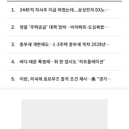
3445억 자사주 지급 마쳤는데...삼성전자 DX노조, 뒤늦은 '떼쓰기 집회'
1.
영끌 '주택공급' 대책 임박⋯비아파트·도심복합까지 총동원
2.
종부세 개편에도…1·3주택 종부세 격차 2028년부터 확대
3.
바다 태운 폭염에…회 한 접시도 ‘히트플레이션’
4.
이란, 미국에 호르무즈 합의 조건 제시…美 “경기 아직 안 끝나” [종합]
5.