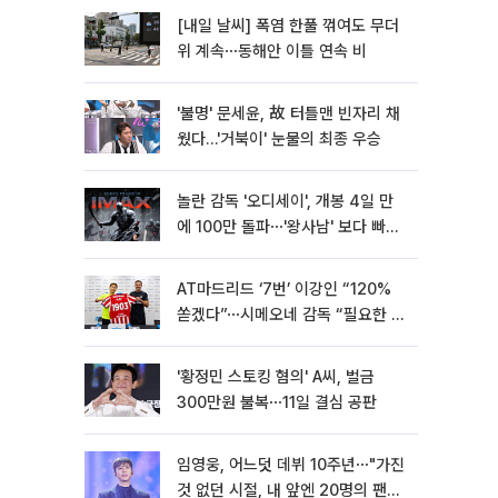
[내일 날씨] 폭염 한풀 꺾여도 무더
위 계속⋯동해안 이틀 연속 비
'불명' 문세윤, 故 터틀맨 빈자리 채
웠다…'거북이' 눈물의 최종 우승
놀란 감독 '오디세이', 개봉 4일 만
에 100만 돌파⋯'왕사남' 보다 빠르
다
AT마드리드 ‘7번’ 이강인 “120%
쏟겠다”⋯시메오네 감독 “필요한 선
수”
'황정민 스토킹 혐의' A씨, 벌금
300만원 불복⋯11일 결심 공판
임영웅, 어느덧 데뷔 10주년⋯"가진
것 없던 시절, 내 앞엔 20명의 팬