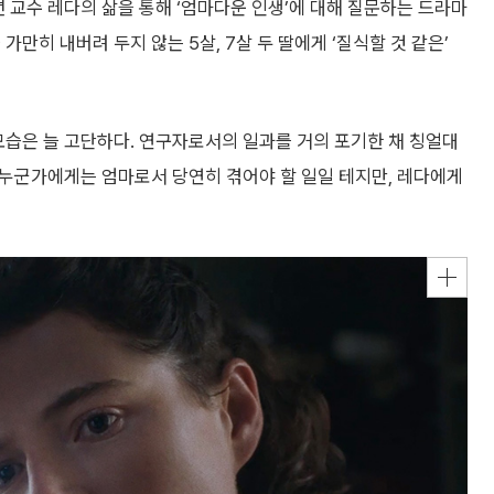
년 교수 레다의 삶을 통해 ‘엄마다운 인생’에 대해 질문하는 드라마
만히 내버려 두지 않는 5살, 7살 두 딸에게 ‘질식할 것 같은’
모습은 늘 고단하다. 연구자로서의 일과를 거의 포기한 채 칭얼대
이 누군가에게는 엄마로서 당연히 겪어야 할 일일 테지만, 레다에게