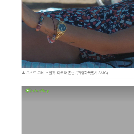
▲'로스트 도터' 스틸컷. 다코타 존슨 (㈜영화특별시 SMC)