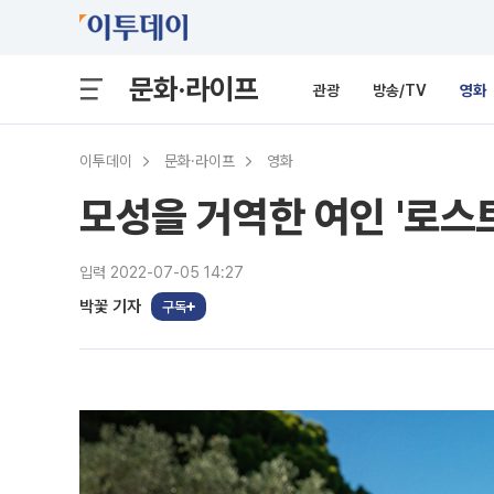
문화·라이프
관광
방송/TV
영화
이투데이
문화·라이프
영화
모성을 거역한 여인 '로스트
입력 2022-07-05 14:27
박꽃 기자
구독