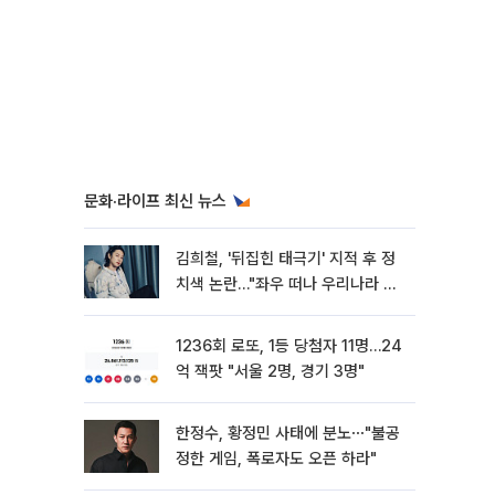
문화·라이프 최신 뉴스
김희철, '뒤집힌 태극기' 지적 후 정
치색 논란…"좌우 떠나 우리나라 국
기"
1236회 로또, 1등 당첨자 11명…24
억 잭팟 "서울 2명, 경기 3명"
한정수, 황정민 사태에 분노⋯"불공
정한 게임, 폭로자도 오픈 하라"