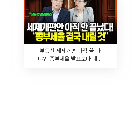
부동산 세제개편 아직 끝 아
냐? "종부세율 발표보다 내릴
것" 장기거주·양도세 전망 I 집
땅지성 I 김인만, 진미윤