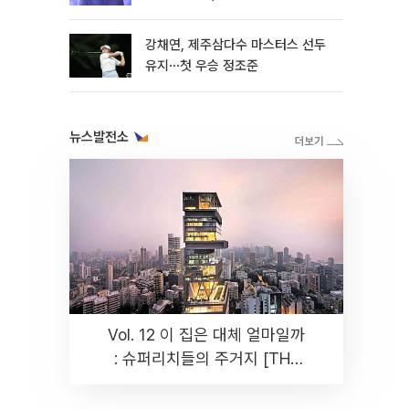
뿐"
강채연, 제주삼다수 마스터스 선두
유지⋯첫 우승 정조준
뉴스발전소
Vol. 12 이 집은 대체 얼마일까
: 슈퍼리치들의 주거지 [THE
RARE]