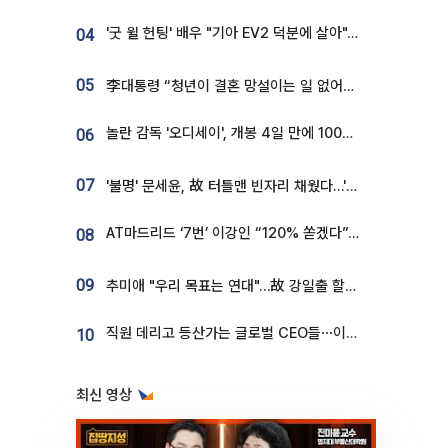
'굿 윌 헌팅' 배우 "기아 EV2 덕분에 살아"…교통사고 후 안전성 극찬
04
05
李대통령 “청년이 결혼 망설이는 일 없어야...제도상 불이익 조사”
놀란 감독 '오디세이', 개봉 4일 만에 100만 돌파⋯'왕사남' 보다 빠르다
06
07
'불명' 문세윤, 故 터틀맨 빈자리 채웠다…'거북이' 눈물의 최종 우승
AT마드리드 ‘7번’ 이강인 “120% 쏟겠다”⋯시메오네 감독 “필요한 선수”
08
09
추미애 "우리 목표는 연대"…故 강일출 할머니 흉상 제막
직원 데리고 등산가는 글로벌 CEO들⋯이유 있었네
10
최신 영상