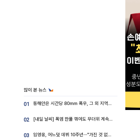
많이 본 뉴스
동해안은 시간당 80㎜ 폭우, 그 외 지역은 폭염…‘극과 극 날씨’
01
[내일 날씨] 폭염 한풀 꺾여도 무더위 계속⋯동해안 이틀 연속 비
02
임영웅, 어느덧 데뷔 10주년⋯"가진 것 없던 시절, 내 앞엔 20명의 팬뿐"
03