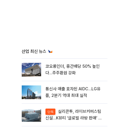
산업 최신 뉴스
코오롱인더, 중간배당 50% 높인
다…주주환원 강화
통신사 매출 효자된 AIDC…LG유
플, 2분기 역대 최대 실적
실리콘투, 라이브커머스팀
단독
신설…K뷰티 ‘글로벌 라방 판매’ 확
대