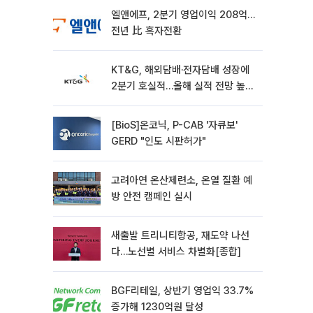
엘앤에프, 2분기 영업이익 208억…
전년 比 흑자전환
KT&G, 해외담배·전자담배 성장에
2분기 호실적…올해 실적 전망 높였
다
[BioS]온코닉, P-CAB '자큐보'
GERD "인도 시판허가"
고려아연 온산제련소, 온열 질환 예
방 안전 캠페인 실시
새출발 트리니티항공, 재도약 나선
다…노선별 서비스 차별화[종합]
BGF리테일, 상반기 영업익 33.7%
증가해 1230억원 달성