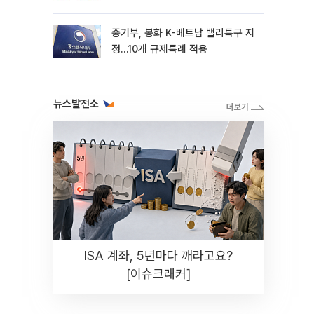
중기부, 봉화 K-베트남 밸리특구 지
정…10개 규제특례 적용
뉴스발전소
ISA 계좌, 5년마다 깨라고요?
[이슈크래커]