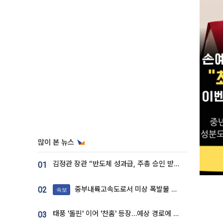
많이 본 뉴스
김정관 장관 “반도체 성과급, 주총 승인 받도록”…상법·자본시장법 개정 시사
01
중부내륙고속도로서 미상 폭발물 발견
02
속보
태풍 '돌핀' 이어 '찬홈' 등장…예상 경로에 한국 '한숨'
03