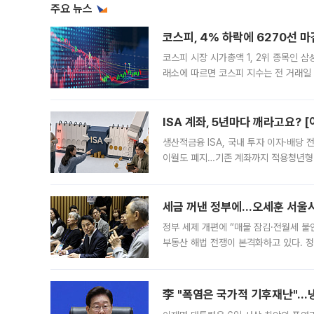
주요 뉴스
코스피, 4% 하락에 6270선 마
코스피 시장 시가총액 1, 2위 종목인 
래소에 따르면 코스피 지수는 전 거래일 대
1.81% 내린 6478.75에 출발한 코
다. 이날 오전
ISA 계좌, 5년마다 깨라고요? 
생산적금융 ISA, 국내 투자 이자·배당
이월도 폐지…기존 계좌까지 적용청년형 
는 5년마다 계좌를 해지하라는 건가요?”
편을
세금 꺼낸 정부에…오세훈 서울시장
정부 세제 개편에 “매물 잠김·전월세 불
부동산 해법 전쟁이 본격화하고 있다. 
드를 꺼내자 서울시는 전·월세 부담만 
李 "폭염은 국가적 기후재난"…냉