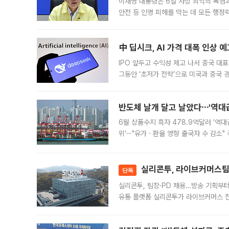
이재명 대통령은 6일 사상 최악의 폭염
안전 등 인명 피해를 막는 데 모든 행
인프라 확충 계획을 내년도 예산안에 반
中 딥시크, AI 가격 대폭 인상 
IPO 앞두고 수익성 제고 나서 중국 대표
그동안 ‘초저가 전략’으로 미국과 중국
가된다. 블룸버그통신에 따르면 딥시크는
반도체 날개 달고 날았다⋯'역대급
6월 상품수지 흑자 478.9억달러 '역대
위'⋯"유가ㆍ환율 영향 출국자 수 감소" 
급 수출 호조가 매달 이어지면서 6월 
대 기
실리콘투, 라이브커머스팀 
단독
실리콘투, 팀장·PD 채용…방송 기획부
유통 플랫폼 실리콘투가 라이브커머스 전
나섰다. 국내 화장품을 해외 유통망에 공