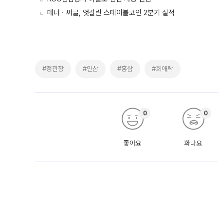
테더ㆍ써클, 엇갈린 스테이블코인 2분기 실적
#정관장
#인삼
#홍삼
#희애락
0
0
좋아요
화나요