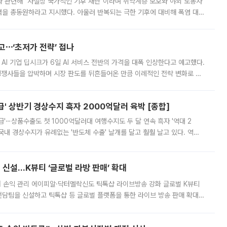
과 관련해 "사실상 국가적인 기후 재난"이라며 취약계층 보호와 야외 노동자
정력을 총동원하라고 지시했다. 아울러 반복되는 극한 기후에 대비해 폭염 대응
영하는 방안도 검토하라고 주문했다. 이 대통령은 이날 폭염·가뭄 대
예고⋯‘초저가 전략’ 접나
 AI 기업 딥시크가 6일 AI 서비스 전반의 가격을 대폭 인상한다고 예고했다.
 경쟁사들을 압박하며 시장 판도를 뒤흔들어온 만큼 이례적인 전략 변화로 평
 이날 공지를 통해 구체적인 인상 폭은 공개하지 않았지만 상당한 수
' 상반기 경상수지 흑자 2000억달러 육박 [종합]
급'⋯상품수출도 첫 1000억달러대 여행수지도 두 달 연속 흑자 '역대 2
국내 경상수지가 유례없는 '반도체 수출' 날개를 달고 훨훨 날고 있다. 역대
경상수지 뿐 아니라 상반기 경상수지 흑자도 2000억달러에 근접하며 사상 최
신설…K뷰티 ‘글로벌 라방 판매’ 확대
터 손익 관리 에이피알·닥터멜락신도 틱톡샵 라이브방송 강화 글로벌 K뷰티
담팀을 신설하고 틱톡샵 등 글로벌 플랫폼을 통한 라이브 방송 판매 확대에
급하는 데서 한발 더 나아가 방송 기획과 상품 구성, 출연자 섭외, 손익