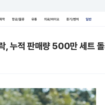
화학
항공/물류
유통
의료/바이오
중기/벤처
일반
락, 누적 판매량 500만 세트 