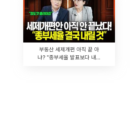
부동산 세제개편 아직 끝 아
냐? "종부세율 발표보다 내릴
것" 장기거주·양도세 전망 I 집
땅지성 I 김인만, 진미윤