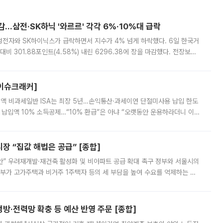
감…삼전·SK하닉 '와르르' 각각 6%·10%대 급락
삼성전자와 SK하이닉스가 급락하면서 지수가 4% 넘게 하락했다. 6일 한국거
비 301.88포인트(4.58%) 내린 6296.38에 장을 마감했다. 전장보다
스피는 장중 한때 6550.94까지 오르기도 했으나 6238.32까지 밀리기도 했
[이슈크래커]
 전액 비과세일반 ISA는 최장 5년…손익통산·과세이연 단절미사용 납입 한도
납입액 10% 소득공제…“10% 환급”은 아냐 “오랫동안 운용하라더니 이제
 ‘만능 절세 통장’으로 불리는 개인종합자산관리계좌(ISA)가 두 갈래로 개
 “집값 해법은 공급” [종합]
안” 우려재개발·재건축 활성화 및 비아파트 공급 확대 촉구 정부와 서울시의
정부가 고가주택과 비거주 1주택자 등의 세 부담을 높여 수요를 억제하는 카
키울 것이라며 세금이 아닌 공급이 근본적인 처방이라고 전면 반박했다.
방·전력망 확충 등 예산 반영 주문 [종합]