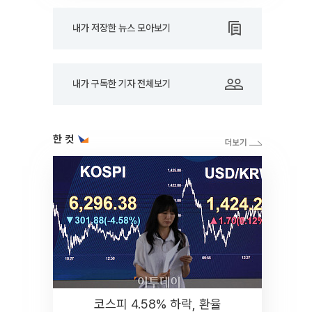
내가 저장한 뉴스 모아보기
내가 구독한 기자 전체보기
한 컷
코스피 4.58% 하락, 환율