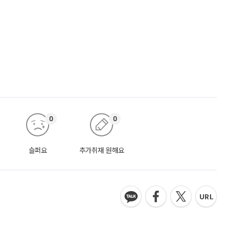
0
0
슬퍼요
추가취재 원해요