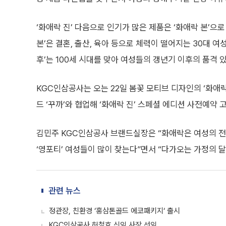
‘화애락 진’ 다음으로 인기가 많은 제품은 ‘화애락 본’으로 
본’은 결혼, 출산, 육아 등으로 체력이 떨어지는 30대 
후’는 100세 시대를 맞아 여성들의 갱년기 이후의 품격
KGC인삼공사는 오는 22일 봄꽃 모티브 디자인의 ‘화애락
드 ‘꾸까’와 협업해 ‘화애락 진’ 스페셜 에디션 사전예
김민주 KGC인삼공사 브랜드실장은 “화애락은 여성의 전
‘영포티’ 여성들이 많이 찾는다”면서 “다가오는 가정의 
관련 뉴스
정관장, 친환경 ‘홍삼톤골드 에코패키지‘ 출시
KGC인삼공사 허철호 신임 사장 선임