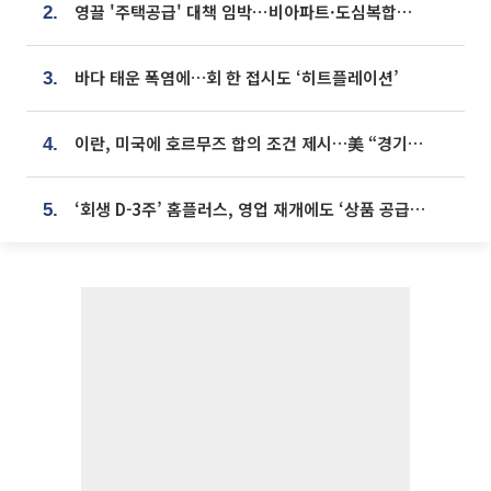
영끌 '주택공급' 대책 임박⋯비아파트·도심복합까지 총동원
2.
바다 태운 폭염에…회 한 접시도 ‘히트플레이션’
3.
이란, 미국에 호르무즈 합의 조건 제시…美 “경기 아직 안 끝나” [종합]
4.
‘회생 D-3주’ 홈플러스, 영업 재개에도 ‘상품 공급망’ 복구가 생존 관건
5.