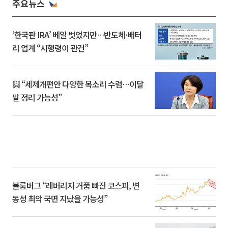
주요뉴스
‘한국판 IRA’ 베일 벗었지만…반도체·배터
리 업계 “시행령이 관건”
與 “세제개편안 다양한 목소리 수렴…이달
말 정리 가능성”
블룸버그 “레버리지 거품 빠진 코스피, 변
동성 최악 국면 지났을 가능성”