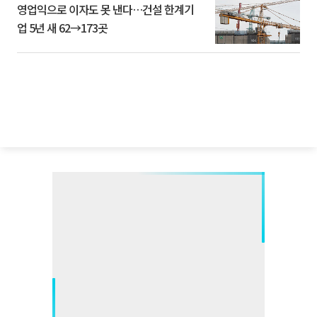
영업익으로 이자도 못 낸다…건설 한계기
업 5년 새 62→173곳