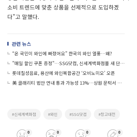
소비 트렌드에 맞춘 상품을 선제적으로 도입하겠
다”고 말했다.
관련 뉴스
“온 국민이 와인에 빠졌어요” 한국의 와인 열풍…왜?
"매일 할인 쿠폰 증정"…SSG닷컴, 신세계백화점몰 새 단장 기념 프로모션
롯데칠성음료, 용산에 와인복합공간 ‘오비노미오’ 오픈
美 클래리티 법안 연내 통과 가능성 13%…상원 문턱서 제동
#신세계백화점
#와인
#SSG닷컴
#창고대전
0
0
0
0