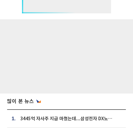
많이 본 뉴스
3445억 자사주 지급 마쳤는데...삼성전자 DX노조, 뒤늦은 '떼쓰기 집회'
1.