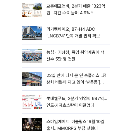
교촌에프앤비, 2분기 매출 1323억
원…치킨 수요 늘며 4.9%↑
리가켐바이오, B7-H4 ADC
‘LNCB74’ 단독 개발 권리 확보
농심ㆍ기상청, 폭염 취약계층에 백
산수 5만 병 전달
22일 만에 다시 문 연 홈플러스…정
상화 바쁜데 재고 없어 ‘발동동’[가
보니]
롯데웰푸드, 2분기 영업익 647억…
인도·카자흐스탄이 이끌었다
스마일게이트 '이클립스' 9월 10일
출시…MMORPG 부담 낮췄다