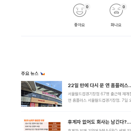
0
0
좋아요
화나요
주요 뉴스
22일 만에 다시 문 연 홈플러스
서울월드컵경기장점 67명 출근해 재개점 
연 홈플러스 서울월드컵경기장점. 7일 
우유, 과일 같은 신선식품이 차근차근 자
후계자 없어도 회사는 남긴다?…‘
후계자 부재 기업에 M&A·EBO 세제 