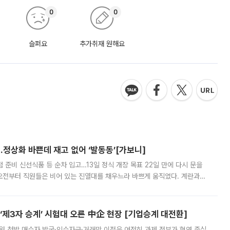
0
0
슬퍼요
추가취재 원해요
…정상화 바쁜데 재고 없어 ‘발동동’[가보니]
준비 신선식품 등 순차 입고…13일 정식 개장 목표 22일 만에 다시 문을
오전부터 직원들은 비어 있는 진열대를 채우느라 바쁘게 움직였다. 계란과
리를 잡기 시작했지만, 매장 곳곳엔 여전히 텅 빈 매대가 먼저 눈에 들어왔
제3자 승계’ 시험대 오른 中企 현장 [기업승계 대전환]
지원 첫발 매수자 발굴·인수자금·거래망 이전은 여전히 과제 정부가 혈연 중심