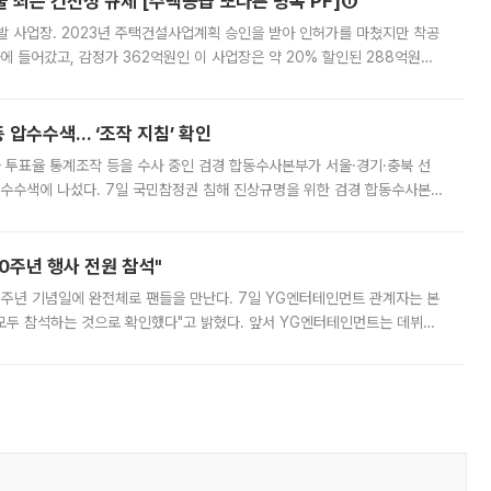
줄 죄는 건전성 규제 [주택공급 또다른 병목 PF]①
발 사업장. 2023년 주택건설사업계획 승인을 받아 인허가를 마쳤지만 착공
에 들어갔고, 감정가 362억원인 이 사업장은 약 20% 할인된 288억원에
 현재는 4차 공매를 위한 조건 협의가 진행 중이다. 수도권의 주요 주거 배
 압수수색… ‘조작 지침’ 확인
와 투표율 통계조작 등을 수사 중인 검경 합동수사본부가 서울·경기·충북 선
 압수수색에 나섰다. 7일 국민참정권 침해 진상규명을 위한 검경 합동수사본
추가 증거 확보를 위해 중앙선관위, 서울시·경기도·충청북도 선관위, 김포시
10주년 행사 전원 참석"
 10주년 기념일에 완전체로 팬들을 만난다. 7일 YG엔터테인먼트 관계자는 본
 모두 참석하는 것으로 확인했다"고 밝혔다. 앞서 YG엔터테인먼트는 데뷔
사 개최를 공지한 바 있다. 다만 장소를 '8일 오후 서울 모처'로 안내하며 정