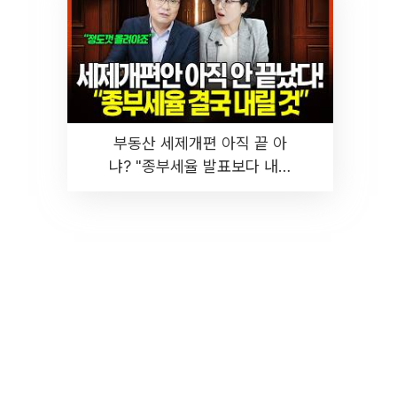
부동산 세제개편 아직 끝 아
냐? "종부세율 발표보다 내릴
것" 장기거주·양도세 전망 I 집
땅지성 I 김인만, 진미윤