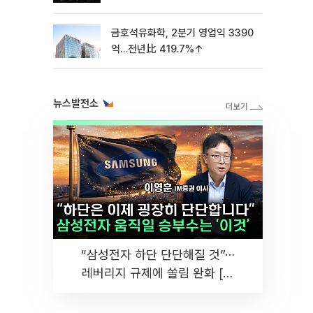
금호석유화학, 2분기 영업익 3390
억…전년比 419.7%↑
뉴스발전소
“삼성전자 하단 단단해질 것”⋯
레버리지 규제에 쏠림 완화 [찐
코노미]