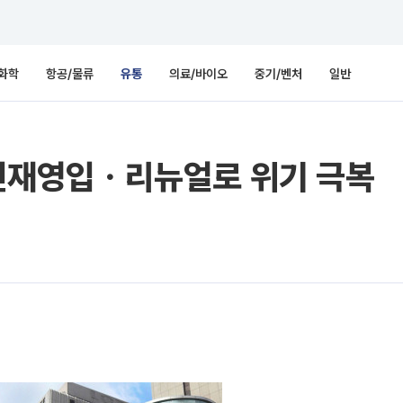
화학
항공/물류
유통
의료/바이오
중기/벤처
일반
, 인재영입ㆍ리뉴얼로 위기 극복