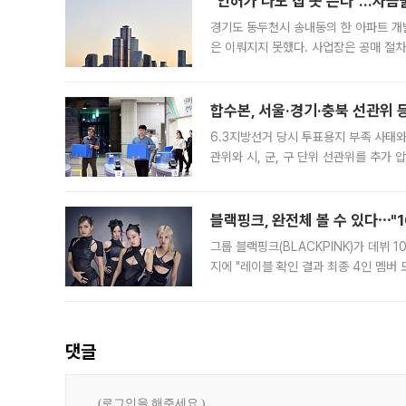
"인허가 나도 삽 못 뜬다"…자금
경기도 동두천시 송내동의 한 아파트 개
은 이뤄지지 못했다. 사업장은 공매 절차
3차 공매까지 진행됐으나 모두 유찰됐다.
후
합수본, 서울·경기·충북 선관위 등
6.3지방선거 당시 투표용지 부족 사태
관위와 시, 군, 구 단위 선관위를 추가
부(김태훈 서울중앙지검 3차장검사)는 
블랙핑크, 완전체 볼 수 있다⋯"
그룹 블랙핑크(BLACKPINK)가 데뷔
지에 "레이블 확인 결과 최종 4인 멤버
10주년을 이틀 앞둔 6일 10주년 기념행
확한
댓글