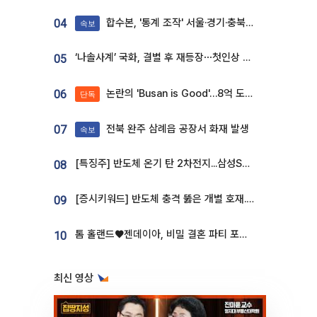
합수본, '통계 조작' 서울·경기·충북 선관위 등 추가 압수수색
04
속보
‘나솔사계’ 국화, 결별 후 재등장⋯첫인상 투표 휩쓸고 ‘인기녀’ 등극
05
논란의 'Busan is Good'…8억 도시브랜드, 용산 대통령실 CI 업체가 수행
06
단독
전북 완주 삼례읍 공장서 화재 발생
07
속보
[특징주] 반도체 온기 탄 2차전지...삼성SDI, 장 초반 7% 넘게 껑충
08
[증시키워드] 반도체 충격 뚫은 개별 호재...포스코퓨처엠·에코프로·한화솔루션 '눈길'
09
톰 홀랜드♥젠데이아, 비밀 결혼 파티 포착⋯호텔 대관비만 9억
10
최신 영상