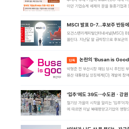
이던 기업승계 세제의 문을 동종기업과 
대신 M&A나 임직원 인수(EBO)를 통
늘
MSCI 발표 D-7…후보주 반등
모건스탠리캐피털인터내셔널(MSCI) 8
쏠린다. 지난달 말 급락장으로 후보군의
가능성과 지수 추종 자금 유입 기대가 
논란의 'Busan is Go
단독
박형준 전 부산시장 재임 당시 추진된 부산
용산 대통령실 상징체계(CI) 개발에 참
도시브랜드 사업이 공개 이후 시민 공감
'입추'에도 39도⋯수도권ㆍ강원
절기상 가을의 시작을 알리는 ‘입추’이자
에 따르면 이날 북태평양고기압의 영향으
도, 낮 최고기온은 31~39도로, 전국