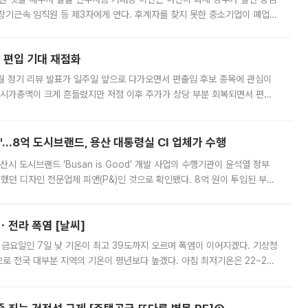
장기근속 임직원 등 제3자에게 연다. 후계자를 찾지 못한 중소기업이 폐업
해 기술과 일자리를 남기도록 하겠다는 취지다. 다만 세금 감면만으로 거래를
에 편입 기대 재점화
월 정기 리뷰 발표가 일주일 앞으로 다가오면서 편출입 후보 종목에 관심이
 시가총액이 크게 흔들렸지만 저점 이후 주가가 상당 부분 회복되면서 편입
다시 부각되고 있다. 7일 금융투자업계에 따르면 MSCI는 한국시간으로 오는
od'…8억 도시브랜드, 용산 대통령실 CI 업체가 수행
시 도시브랜드 ‘Busan is Good’ 개발 사업의 수행기관이 윤석열 정부
여했던 디자인 전문업체 피앤(P&)인 것으로 확인됐다. 8억 원이 투입된 부산
 부족과 디자인 정체성 논란에 휩싸였던 만큼, 사업 선정 과정과 결과물에
ㆍ전라 폭염 [날씨]
 금요일인 7일 낮 기온이 최고 39도까지 오르며 폭염이 이어지겠다. 기상청
로 전국 대부분 지역의 기온이 평년보다 높겠다. 아침 최저기온은 22~27
 대부분 지역에 폭염특보가 발효된 가운데 최고체감온도는 35도 안팎까지 올라