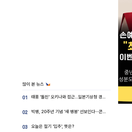
많이 본 뉴스
태풍 '돌핀' 오키나와 접근…일본기상청 경로 업데이트
01
빅뱅, 20주년 기념 '새 뱅봉' 선보인다⋯콘서트 앞두고 팝업 개최
02
오늘은 절기 '입추', 뜻은?
03