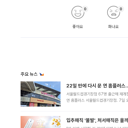
0
0
좋아요
화나요
주요 뉴스
22일 만에 다시 문 연 홈플러스
서울월드컵경기장점 67명 출근해 재개점 
연 홈플러스 서울월드컵경기장점. 7일 
우유, 과일 같은 신선식품이 차근차근 자
입추매직 '불발', 처서매직은 올