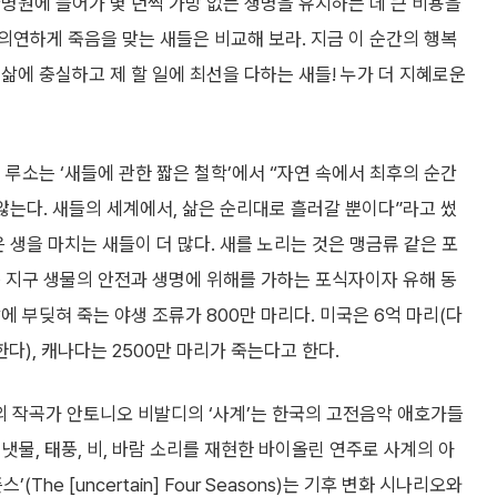
병원에 들어가 몇 년씩 가망 없는 생명을 유지하는 데 큰 비용을
연하게 죽음을 맞는 새들은 비교해 보라. 지금 이 순간의 행복
삶에 충실하고 제 할 일에 최선을 다하는 새들! 누가 더 지혜로운
즈 루소는 ‘새들에 관한 짧은 철학’에서 “자연 속에서 최후의 순간
 않는다. 새들의 세계에서, 삶은 순리대로 흘러갈 뿐이다”라고 썼
 생을 마치는 새들이 더 많다. 새를 노리는 것은 맹금류 같은 포
 지구 생물의 안전과 생명에 위해를 가하는 포식자이자 유해 동
 부딪혀 죽는 야생 조류가 800만 마리다. 미국은 6억 마리(다
한다), 캐나다는 2500만 마리가 죽는다고 한다.
의 작곡가 안토니오 비발디의 ‘사계’는 한국의 고전음악 애호가들
시냇물, 태풍, 비, 바람 소리를 재현한 바이올린 연주로 사계의 아
(The [uncertain] Four Seasons)는 기후 변화 시나리오와