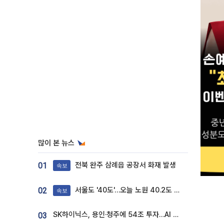
많이 본 뉴스
전북 완주 삼례읍 공장서 화재 발생
01
속보
서울도 '40도'…오늘 노원 40.2도 기록
02
속보
SK하이닉스, 용인·청주에 54조 투자…AI 메모리 생산기지 키운다
03