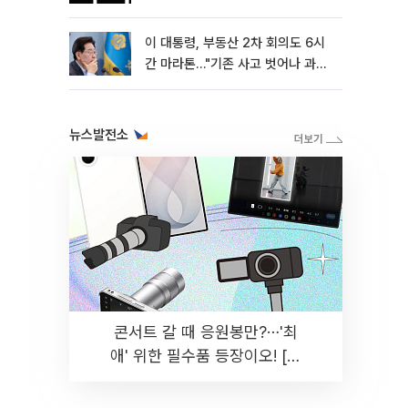
이 대통령, 부동산 2차 회의도 6시
간 마라톤…"기존 사고 벗어나 과감
히 실천"
뉴스발전소
콘서트 갈 때 응원봉만?⋯'최
애' 위한 필수품 등장이오! [솔
드아웃]