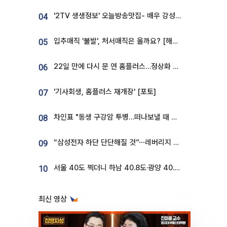
'2TV 생생정보' 오늘방송맛집- 배우 강성진 단골! 쌀국수ㆍ푸팟퐁 커리 맛집 '블○○○'
04
입추매직 '불발', 처서매직은 올까요? [해시태그]
05
22일 만에 다시 문 연 홈플러스…정상화 바쁜데 재고 없어 ‘발동동’[가보니]
06
'기사회생, 홈플러스 재개장' [포토]
07
차인표 "동생 구강암 투병…떠나보낼 때 가장 힘들었다”
08
“삼성전자 하단 단단해질 것”⋯레버리지 규제에 쏠림 완화 [찐코노미]
09
서울 40도 찍더니 하남 40.8도·광양 40.2도…전국 '펄펄'
10
최신 영상