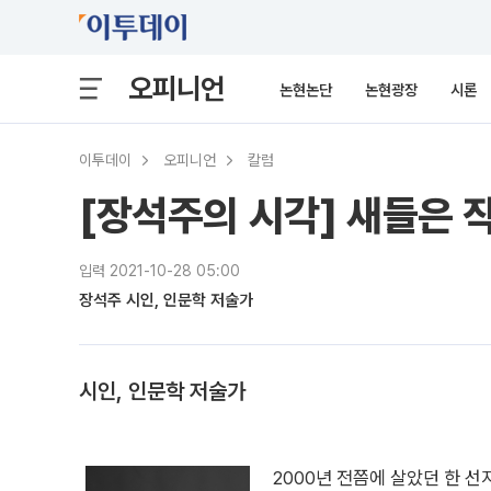
오피니언
논현논단
논현광장
시론
이투데이
오피니언
칼럼
[장석주의 시각] 새들은 
입력 2021-10-28 05:00
장석주 시인, 인문학 저술가
시인, 인문학 저술가
2000년 전쯤에 살았던 한 선