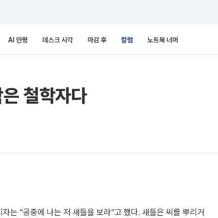
AI 만평
데스크 시각
마감 후
칼럼
노트북 너머
작은 철학자다
지자는 “공중에 나는 저 새들을 보라”고 했다. 새들은 씨를 뿌리거