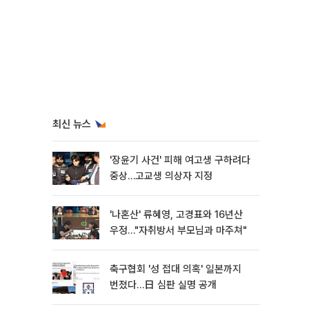
최신 뉴스
'장윤기 사건' 피해 여고생 구하려다
중상…고교생 의상자 지정
'나혼산' 류혜영, 고경표와 16년산
우정…"자취방서 부모님과 마주쳐"
축구협회 '성 접대 의혹' 일본까지
번졌다…日 심판 실명 공개