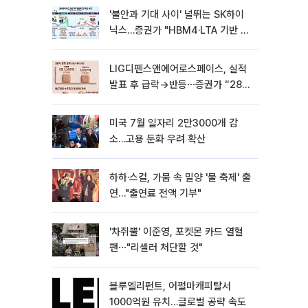
'불안과 기대 사이' 널뛰는 SK하이
닉스…증권가 "HBM4·LTA 기반 펀
터멘털 견고"
LIG디펜스앤에어로스페이스, 실적
발표 후 급락→반등⋯증권가 “28년
까지 튼튼”
미국 7월 일자리 2만3000개 감
소…고용 둔화 우려 확산
하하·스컬, 가뭄 속 밀양 '물 축제' 출
연…"출연료 전액 기부"
'차쥐뿔' 이준영, 포켓몬 카드 열혈
팬⋯"리셀러 처단할 것"
블루엘리펀트, 어펄마캐피탈서
1000억원 유치…글로벌 공략 속도