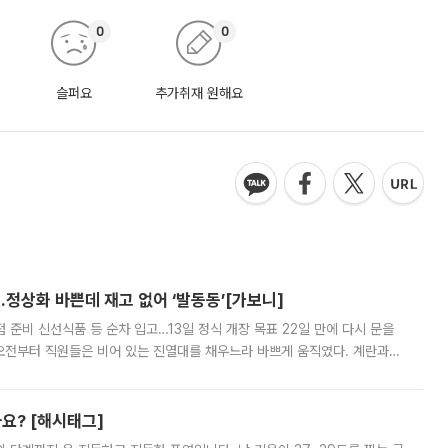
0
0
슬퍼요
추가취재 원해요
…정상화 바쁜데 재고 없어 ‘발동동’[가보니]
준비 신선식품 등 순차 입고…13일 정식 개장 목표 22일 만에 다시 문을
오전부터 직원들은 비어 있는 진열대를 채우느라 바쁘게 움직였다. 계란과
리를 잡기 시작했지만, 매장 곳곳엔 여전히 텅 빈 매대가 먼저 눈에 들어왔
까요? [해시태그]