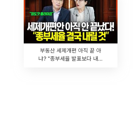
부동산 세제개편 아직 끝 아
냐? "종부세율 발표보다 내릴
것" 장기거주·양도세 전망 I 집
땅지성 I 김인만, 진미윤