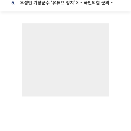
우성빈 기장군수 ‘유튜브 정치’에…국민의힘 군의원들 집단 반발
5.