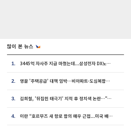
많이 본 뉴스
3445억 자사주 지급 마쳤는데...삼성전자 DX노조, 뒤늦은 '떼쓰기 집회'
1.
영끌 '주택공급' 대책 임박⋯비아파트·도심복합까지 총동원
2.
김희철, '뒤집힌 태극기' 지적 후 정치색 논란…"좌우 떠나 우리나라 국기"
3.
이란 “호르무즈 새 항로 합의 매우 근접...미국 배상 먼저”
4.