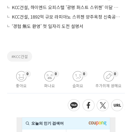
KCC건설, 하이엔드 오피스텔 '광명 퍼스트 스위첸' 이달 분양
KCC건설, 1892억 규모 라피아노 스위첸 양주옥정 신축공사 공급계약 체결
‘경험 無도 환영’ 첫 일자리 도전 설명서
#KCC건설
0
0
0
0
좋아요
화나요
슬퍼요
추가취재 원해요