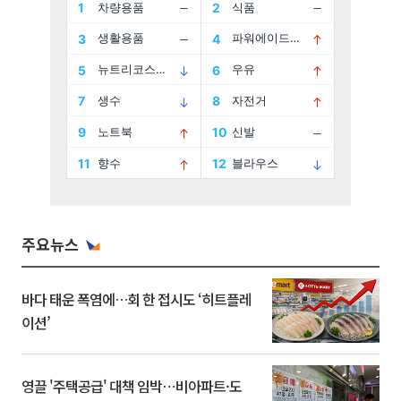
주요뉴스
바다 태운 폭염에…회 한 접시도 ‘히트플레
이션’
영끌 '주택공급' 대책 임박⋯비아파트·도