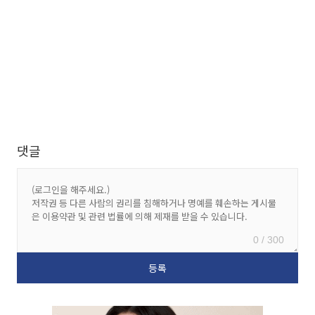
댓글
0 / 300