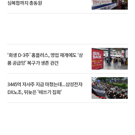
심복합까지 총동원
‘회생 D-3주’ 홈플러스, 영업 재개에도 ‘상
품 공급망’ 복구가 생존 관건
3445억 자사주 지급 마쳤는데...삼성전자
DX노조, 뒤늦은 '떼쓰기 집회'