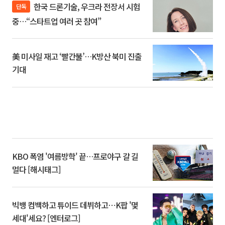
한국 드론기술, 우크라 전장서 시험
단독
중…“스타트업 여러 곳 참여”
美 미사일 재고 ‘빨간불’…K방산 북미 진출
기대
KBO 폭염 '여름방학' 끝…프로야구 갈 길
멀다 [해시태그]
빅뱅 컴백하고 튜이드 데뷔하고⋯K팝 '몇
세대'세요? [엔터로그]