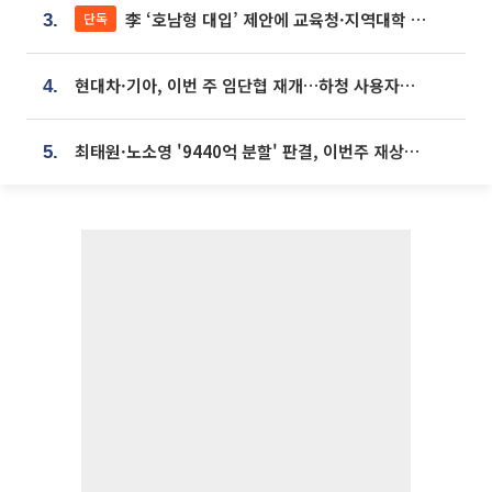
李 ‘호남형 대입’ 제안에 교육청·지역대학 서·논술형 입시 연계 '착수'
단독
3.
현대차·기아, 이번 주 임단협 재개…하청 사용자성 재심도 ‘변수’
4.
최태원·노소영 '9440억 분할' 판결, 이번주 재상고 여부 주목
5.