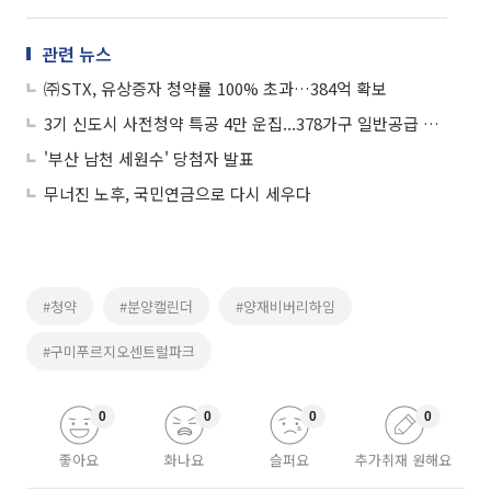
관련 뉴스
㈜STX, 유상증자 청약률 100% 초과…384억 확보
3기 신도시 사전청약 특공 4만 운집...378가구 일반공급 경쟁 '박 터지나
'부산 남천 세원수' 당첨자 발표
무너진 노후, 국민연금으로 다시 세우다
#청약
#분양캘린더
#양재비버리하임
#구미푸르지오센트럴파크
0
0
0
0
좋아요
화나요
슬퍼요
추가취재 원해요