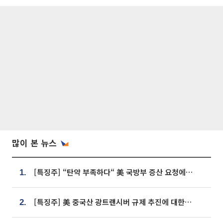
많이 본 뉴스
[특징주] “탄약 부족하다“ 美 국방부 증산 요청에⋯국내 방산주 급등세
1.
[특징주] 美 중국산 광트랜시버 규제 추진에 대한광통신 등 광통신株 강세
2.