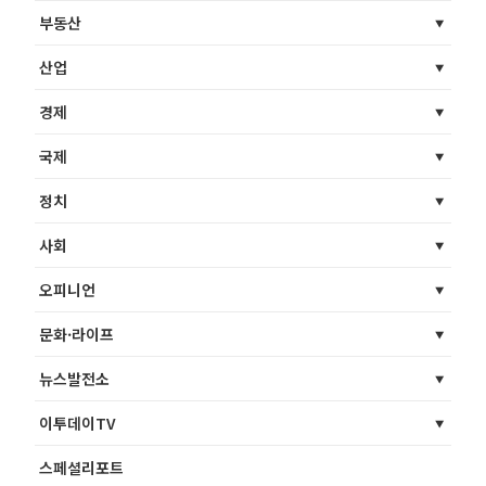
부동산
산업
경제
국제
정치
사회
오피니언
문화·라이프
뉴스발전소
이투데이TV
스페셜리포트