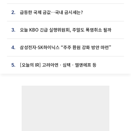
급등한 국제 금값…국내 금시세는?
2.
오늘 KBO 긴급 실행위원회, 주말도 폭염취소 될까
3.
삼성전자·SK하이닉스 “주주 환원 강화 방안 마련”
4.
[오늘의 IR] 고려아연ㆍ심텍ㆍ엘앤에프 등
5.