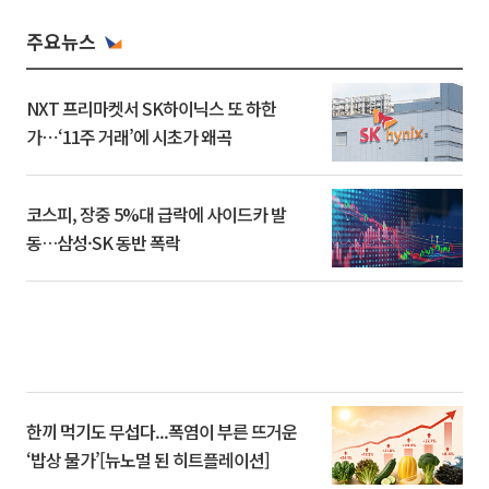
주요뉴스
NXT 프리마켓서 SK하이닉스 또 하한
가⋯‘11주 거래’에 시초가 왜곡
코스피, 장중 5%대 급락에 사이드카 발
동…삼성·SK 동반 폭락
한끼 먹기도 무섭다...폭염이 부른 뜨거운
‘밥상 물가’[뉴노멀 된 히트플레이션]