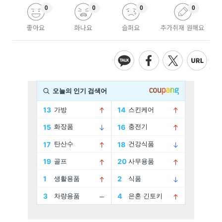
0
0
0
0
좋아요
화나요
슬퍼요
추가취재 원해요