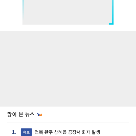
많이 본 뉴스
전북 완주 삼례읍 공장서 화재 발생
속보
1.