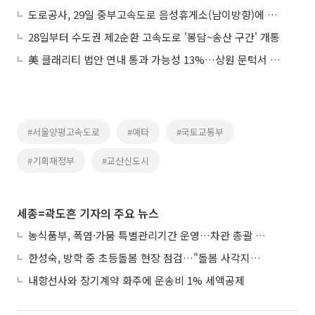
도로공사, 29일 중부고속도로 음성휴게소(남이방향)에 수소충전소 개장
28일부터 수도권 제2순환 고속도로 '봉담~송산 구간' 개통
美 클래리티 법안 연내 통과 가능성 13%…상원 문턱서 제동
#서울양평고속도로
#예타
#국토교통부
#기획재정부
#교산신도시
세종=곽도흔 기자의 주요 뉴스
농식품부, 폭염·가뭄 특별관리기간 운영…차관 총괄 대응체계 격상
한성숙, 방학 중 초등돌봄 현장 점검…"돌봄 사각지대 없애야"
내항선사와 장기계약 화주에 운송비 1% 세액공제