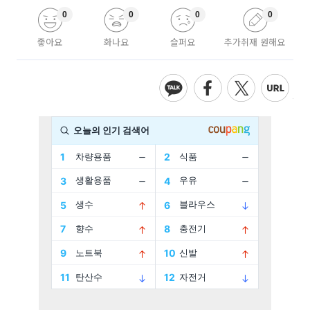
0
0
0
0
좋아요
화나요
슬퍼요
추가취재 원해요