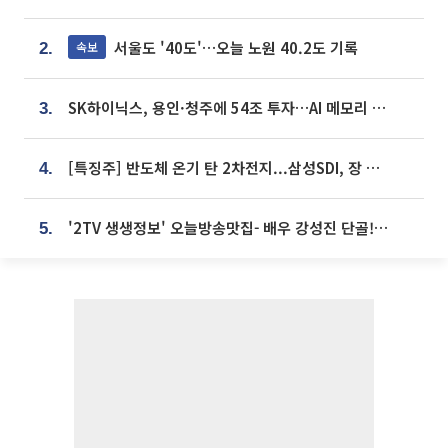
서울도 '40도'…오늘 노원 40.2도 기록
속보
2.
SK하이닉스, 용인·청주에 54조 투자…AI 메모리 생산기지 키운다
3.
[특징주] 반도체 온기 탄 2차전지...삼성SDI, 장 초반 7% 넘게 껑충
4.
'2TV 생생정보' 오늘방송맛집- 배우 강성진 단골! 쌀국수ㆍ푸팟퐁 커리 맛집 '블○○○'
5.