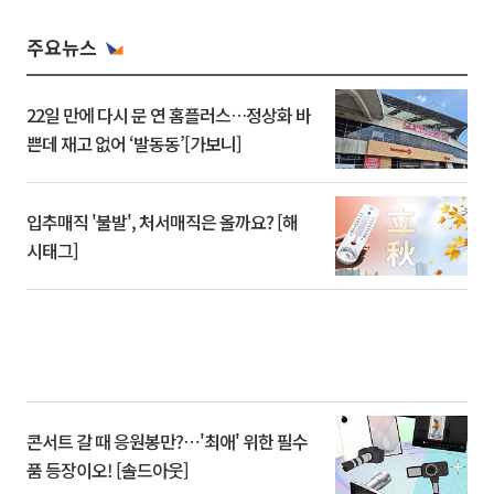
주요뉴스
22일 만에 다시 문 연 홈플러스…정상화 바
쁜데 재고 없어 ‘발동동’[가보니]
입추매직 '불발', 처서매직은 올까요? [해
시태그]
콘서트 갈 때 응원봉만?⋯'최애' 위한 필수
품 등장이오! [솔드아웃]