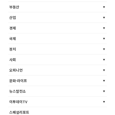
부동산
산업
경제
국제
정치
사회
오피니언
문화·라이프
뉴스발전소
이투데이TV
스페셜리포트