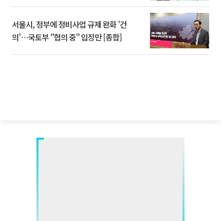
서울시, 정부에 정비사업 규제 완화 '건
의'⋯국토부 "협의 중" 입장만 [종합]