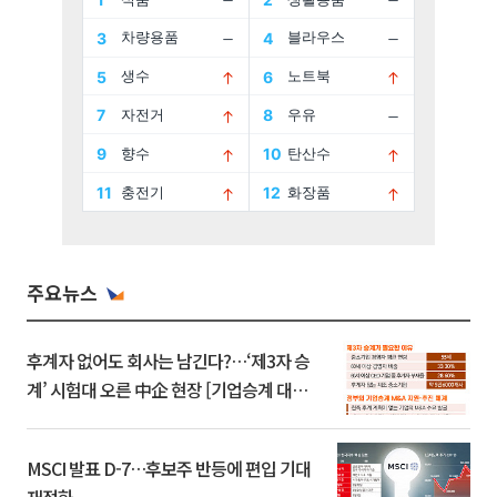
주요뉴스
후계자 없어도 회사는 남긴다?…‘제3자 승
계’ 시험대 오른 中企 현장 [기업승계 대전
환]
MSCI 발표 D-7…후보주 반등에 편입 기대