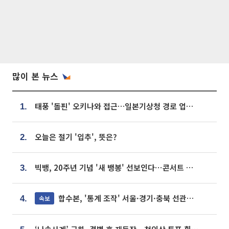
많이 본 뉴스
태풍 '돌핀' 오키나와 접근…일본기상청 경로 업데이트
1.
오늘은 절기 '입추', 뜻은?
2.
빅뱅, 20주년 기념 '새 뱅봉' 선보인다⋯콘서트 앞두고 팝업 개최
3.
합수본, '통계 조작' 서울·경기·충북 선관위 등 추가 압수수색
속보
4.