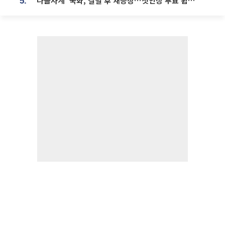
‘나솔사계’ 국화, 결별 후 재등장⋯첫인상 투표 휩쓸고 ‘인기녀’ 등극
5.