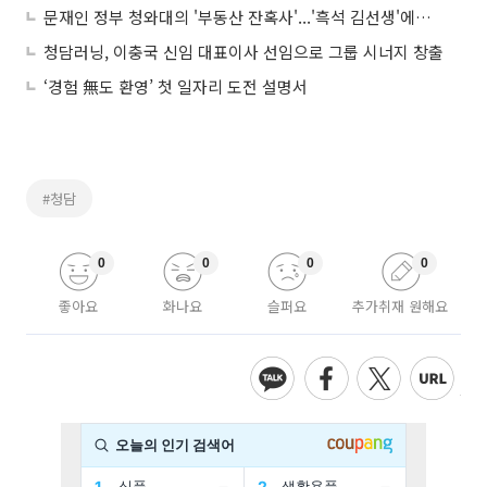
문재인 정부 청와대의 '부동산 잔혹사'...'흑석 김선생'에서 '청담 김실장'까지
청담러닝, 이충국 신임 대표이사 선임으로 그룹 시너지 창출
‘경험 無도 환영’ 첫 일자리 도전 설명서
#청담
0
0
0
0
좋아요
화나요
슬퍼요
추가취재 원해요