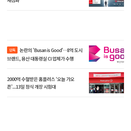
재점화
논란의 'Busan is Good'…8억 도시
단독
브랜드, 용산 대통령실 CI 업체가 수행
2000억 수혈받은 홈플러스 ‘오늘 가오
픈’...13일 정식 개장 시험대