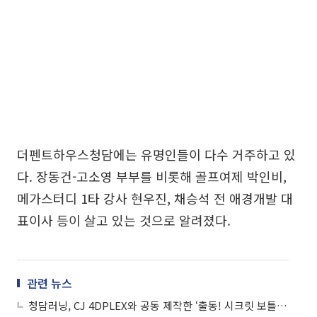
더펜트하우스청담에는 유명인들이 다수 거주하고 있
다. 장동건-고소영 부부를 비롯해 골프여제 박인비,
메가스터디 1타 강사 현우진, 채승석 전 애경개발 대
표이사 등이 살고 있는 것으로 알려졌다.
관련 뉴스
청담러닝, CJ 4DPLEX와 공동 제작한 ‘출동! 시크릿 보틀 수호대’ 개봉