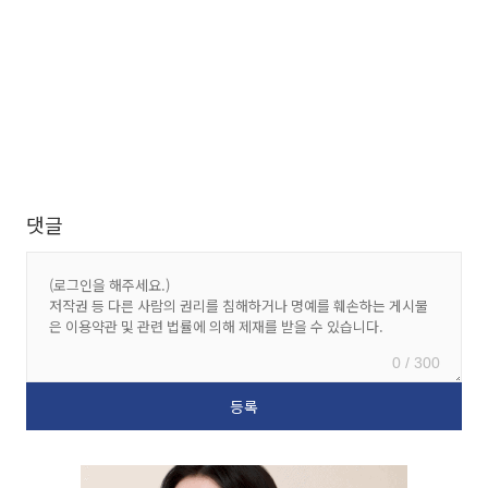
댓글
0 / 300