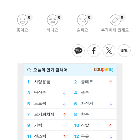
0
0
0
0
좋아요
화나요
슬퍼요
추가취재 원해요