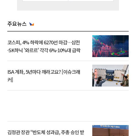
주요뉴스
코스피, 4% 하락에 6270선 마감…삼전
·SK하닉 '와르르' 각각 6%·10%대 급락
ISA 계좌, 5년마다 깨라고요? [이슈크래
커]
김정관 장관 “반도체 성과급, 주총 승인 받