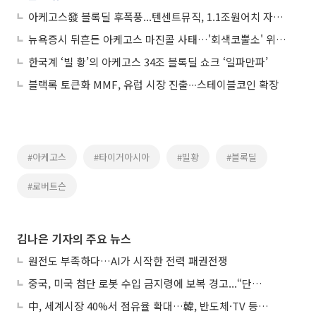
아케고스發 블록딜 후폭풍...텐센트뮤직, 1.1조원어치 자사주 매입키로
뉴욕증시 뒤흔든 아케고스 마진콜 사태…'회색코뿔소' 위험 우려도
한국계 ‘빌 황’의 아케고스 34조 블록딜 쇼크 ‘일파만파’
블랙록 토큰화 MMF, 유럽 시장 진출∙∙∙스테이블코인 확장
#아케고스
#타이거아시아
#빌황
#블록딜
#로버트슨
김나은 기자의 주요 뉴스
원전도 부족하다…AI가 시작한 전력 패권전쟁
중국, 미국 첨단 로봇 수입 금지령에 보복 경고...“단호히 대응”
中, 세계시장 40%서 점유율 확대…韓, 반도체·TV 등 4개 품목 1위