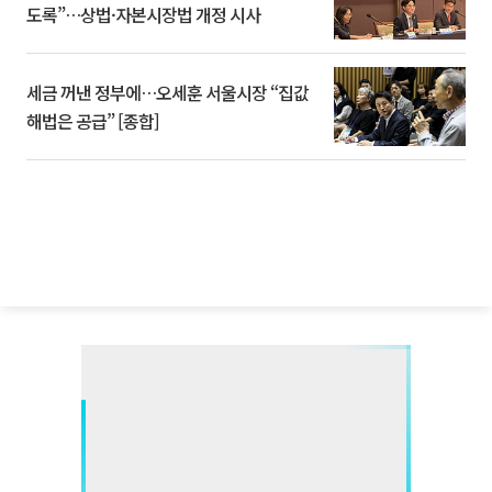
도록”…상법·자본시장법 개정 시사
세금 꺼낸 정부에…오세훈 서울시장 “집값
해법은 공급” [종합]