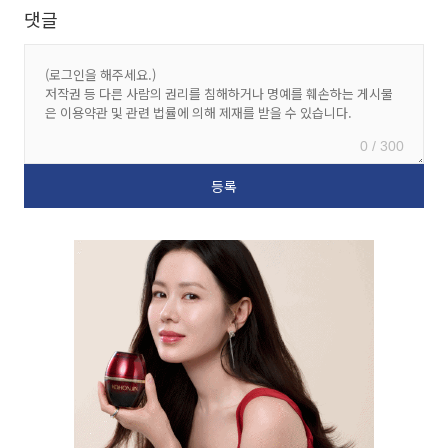
댓글
0 / 300