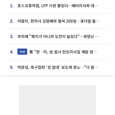
포스코퓨처엠, LFP 시장 뚫었다…배터리사와 대규모 장기 공급 합의
1.
아옳이, 한의사 김형배와 벌써 200일⋯꽃다발 들고 "프러포즈 아냐"
2.
추미애 "복지가 아니라 도민이 늘었다"…재정난 책임론 정면돌파
3.
軍 "한ㆍ미, 北 발사 탄도미사일 제원 정밀분석 중"
속보
4.
박문성, 축구협회 '성 접대' 보도에 분노…"다 말아먹으려고 작정했나"
5.