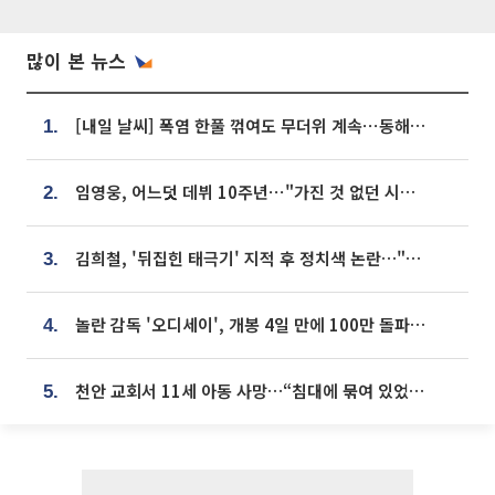
많이 본 뉴스
[내일 날씨] 폭염 한풀 꺾여도 무더위 계속⋯동해안 이틀 연속 비
1.
임영웅, 어느덧 데뷔 10주년⋯"가진 것 없던 시절, 내 앞엔 20명의 팬뿐"
2.
김희철, '뒤집힌 태극기' 지적 후 정치색 논란…"좌우 떠나 우리나라 국기"
3.
놀란 감독 '오디세이', 개봉 4일 만에 100만 돌파⋯'왕사남' 보다 빠르다
4.
천안 교회서 11세 아동 사망…“침대에 묶여 있었다” 진술 확보
5.