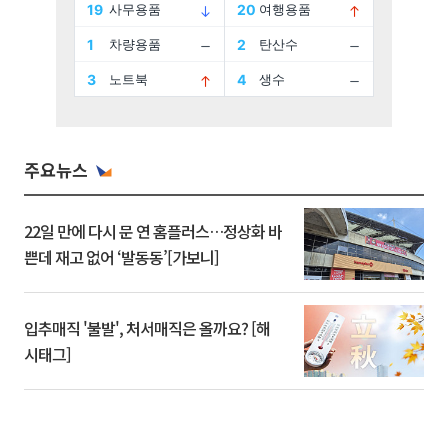
주요뉴스
22일 만에 다시 문 연 홈플러스…정상화 바
쁜데 재고 없어 ‘발동동’[가보니]
입추매직 '불발', 처서매직은 올까요? [해
시태그]