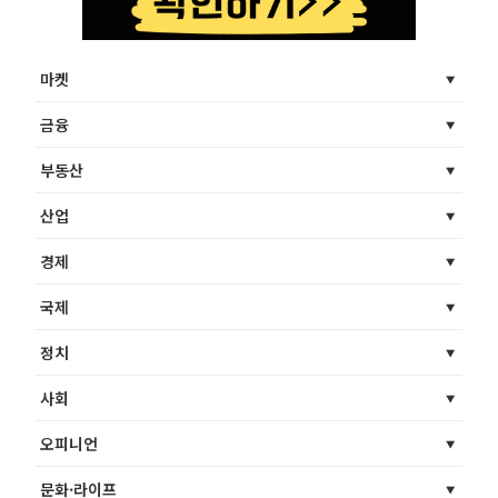
마켓
금융
부동산
산업
경제
국제
정치
사회
오피니언
문화·라이프