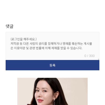
댓글
0 / 300