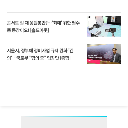
콘서트 갈 때 응원봉만?⋯'최애' 위한 필수
품 등장이오! [솔드아웃]
서울시, 정부에 정비사업 규제 완화 '건
의'⋯국토부 "협의 중" 입장만 [종합]