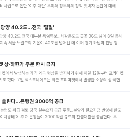
비사업으로 인한 '이주 대란' 우려와 정부와의 정책 엇박자 논란에 대해 정
실장은 2031년까지 31만 가구 착공 목표에 차질이 없다는 입장이나,
·광양 40.2도…전국 '펄펄'
·광양 40.2도 전국 대부분 폭염특보…체감온도도 곳곳 38도 넘어 8일 동해
지속 서울 노원구의 기온이 40도를 넘어선 데 이어 경기 하남과 전남 광양
. 전국 대부분 지역에 폭염특보가 내려진 가운데 곳곳에서 39~40도 안팎
켓 상·하한가 주문 한시 금지
마켓에서 발생하는 가격 왜곡 현상을 방지하기 위해 이달 12일부터 프리마켓
기로 했다. 7일 넥스트레이드는 최근 프리마켓에서 발생한 소량의 상·하한
, 주문 오류로 인한 가격 급등락을 최소화하기 위한 비상 대응방안을 발표
 풀린다…은행권 3000억 공급
리·농협도 취급 검토 당국 실수요자 공급 주문…분양가·필요자금 반영해 한도
에이치방배’에 주요 은행들이 3000억원 규모의 잔금대출을 공급한다. 우리
하고 있어 향후 공급 규모가 늘어날 전망이다. 7일 금융권에 따르면 KB국