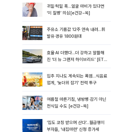
귀밑·턱밑 혹…얼굴 마비가 있다면
‘이 질병’ 의심[e건강~쏙]
주유소 기름값 12주 연속 내려…휘
발유·경유 1800원대
효율·AI 더했다…더 강하고 알뜰해
진 ‘더 뉴 그랜저 하이브리드’ [ET의
모빌리티]
입추 지나도 계속되는 폭염…식음료
업계, ‘늦더위 잡기’ 전력 투구
여름철 마른기침, 냉방병‧감기 아닌
천식일 수도 [e건강~쏙]
‘집도 코칭 받으며 산다’…월급쟁이
부자들, ‘내집마련’ 신청 증가세