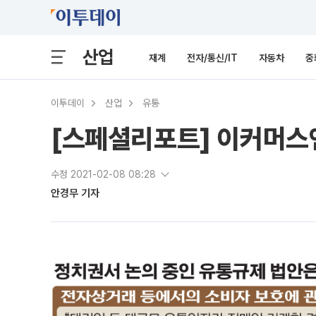
산업
재계
전자/통신/IT
자동차
중
이투데이
산업
유통
[스페셜리포트] 이커머스엔
수정 2021-02-08 08:28
안경무 기자