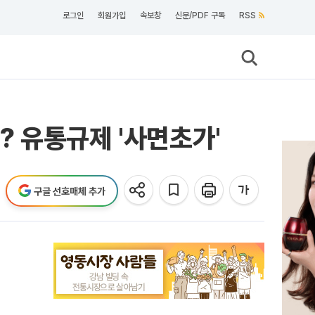
로그인
회원가입
속보창
신문/PDF 구독
RSS
 유통규제 '사면초가'
구글 선호매체 추가