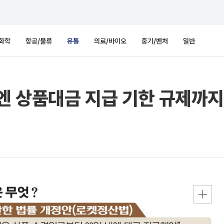
화학
항공/물류
유통
의료/바이오
중기/벤처
일반
 상품대금 지급 기한 규제까지?