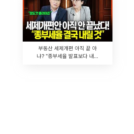
부동산 세제개편 아직 끝 아
냐? "종부세율 발표보다 내릴
것" 장기거주·양도세 전망 I 집
땅지성 I 김인만, 진미윤