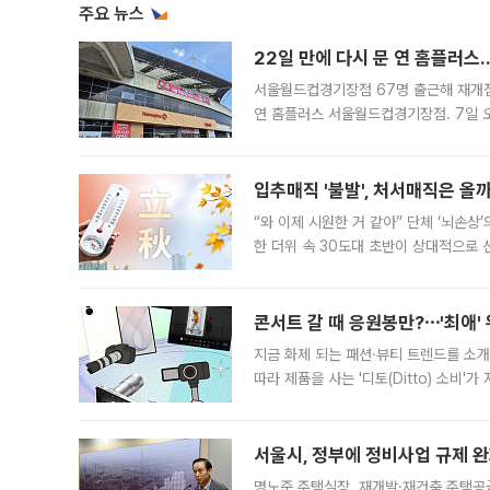
주요 뉴스
22일 만에 다시 문 연 홈플러스
서울월드컵경기장점 67명 출근해 재개점 
연 홈플러스 서울월드컵경기장점. 7일 
우유, 과일 같은 신선식품이 차근차근 자
입추매직 '불발', 처서매직은 올
“와 이제 시원한 거 같아” 단체 ‘뇌손상
한 더위 속 30도대 초반이 상대적으로
지역에 있었습니다. 7월 말에는 서풍과
콘서트 갈 때 응원봉만?⋯'최애'
지금 화제 되는 패션·뷰티 트렌드를 소개
따라 제품을 사는 '디토(Ditto) 소비
어디일까요? 아이돌 콘서트 시작을 기다
서울시, 정부에 정비사업 규제 완화
명노준 주택실장, 재개발·재건축 주택공