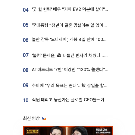
'굿 윌 헌팅' 배우 "기아 EV2 덕분에 살아"…교통사고 후 안전성 극찬
04
05
李대통령 “청년이 결혼 망설이는 일 없어야...제도상 불이익 조사”
놀란 감독 '오디세이', 개봉 4일 만에 100만 돌파⋯'왕사남' 보다 빠르다
06
07
'불명' 문세윤, 故 터틀맨 빈자리 채웠다…'거북이' 눈물의 최종 우승
AT마드리드 ‘7번’ 이강인 “120% 쏟겠다”⋯시메오네 감독 “필요한 선수”
08
09
추미애 "우리 목표는 연대"…故 강일출 할머니 흉상 제막
직원 데리고 등산가는 글로벌 CEO들⋯이유 있었네
10
최신 영상