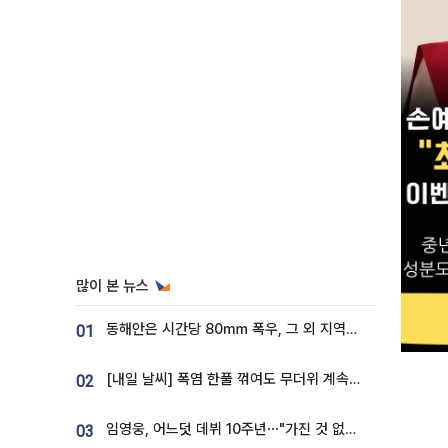
많이 본 뉴스
동해안은 시간당 80㎜ 폭우, 그 외 지역은 폭염…‘극과 극 날씨’
01
[내일 날씨] 폭염 한풀 꺾여도 무더위 계속⋯동해안 이틀 연속 비
02
임영웅, 어느덧 데뷔 10주년⋯"가진 것 없던 시절, 내 앞엔 20명의 팬뿐"
03