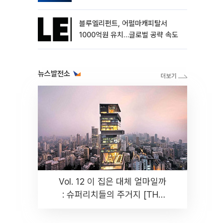
블루엘리펀트, 어펄마캐피탈서
1000억원 유치…글로벌 공략 속도
뉴스발전소
Vol. 12 이 집은 대체 얼마일까
: 슈퍼리치들의 주거지 [THE
RARE]