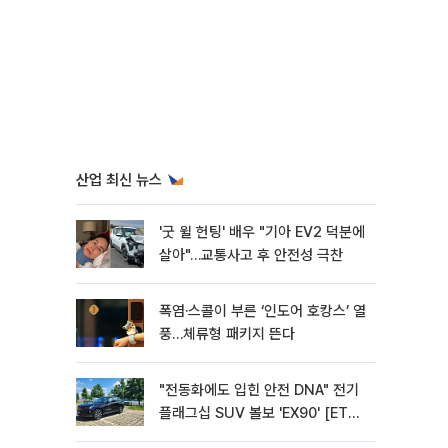
산업 최신 뉴스
'굿 윌 헌팅' 배우 "기아 EV2 덕분에
살아"…교통사고 후 안전성 극찬
폭염·스콜이 부른 ‘인도어 호캉스’ 열
풍…체류형 패키지 뜬다
"전동화에도 입힌 안전 DNA" 전기
플래그십 SUV 볼보 'EX90' [ET의
모빌리티]