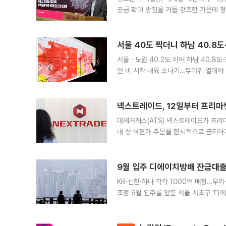
공급 확대 방침을 거듭 강조한 가운데 정
면 반박하고 나섰다. 명노준 서울시 주택
서울 40도 찍더니 하남 40.8도
서울ㆍ노원 40.2도 이어 하남 40.8도
안 비 시작·내륙 소나기…무더위·열대야 
에서도 40도를 웃도는 기온이 관측됐다
의 극심한
넥스트레이드, 12일부터 프리마
대체거래소(ATS) 넥스트레이드가 프리
내 상·하한가 주문을 한시적으로 금지하
가 체결 사례와 관련해 설명자료를 내고
9월 입주 디에이치방배 잔금대출
KB·신한·하나 각각 1000억 배정…우
조정 9월 입주를 앞둔 서울 서초구 ‘디
은행과 NH농협은행도 대출 취급을 검토
민은행