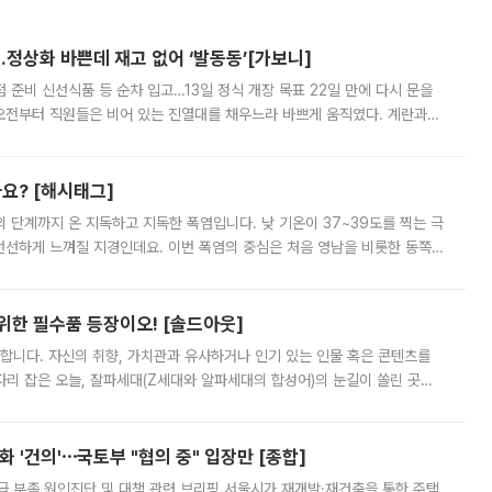
…정상화 바쁜데 재고 없어 ‘발동동’[가보니]
준비 신선식품 등 순차 입고…13일 정식 개장 목표 22일 만에 다시 문을
오전부터 직원들은 비어 있는 진열대를 채우느라 바쁘게 움직였다. 계란과
리를 잡기 시작했지만, 매장 곳곳엔 여전히 텅 빈 매대가 먼저 눈에 들어왔
까요? [해시태그]
’의 단계까지 온 지독하고 지독한 폭염입니다. 낮 기온이 37~39도를 찍는 극
 선선하게 느껴질 지경인데요. 이번 폭염의 중심은 처음 영남을 비롯한 동쪽
 북서풍이 산맥을 넘어 영남 쪽으로 내려오면서 뜨겁고 건조해졌는데요.
 위한 필수품 등장이오! [솔드아웃]
합니다. 자신의 취향, 가치관과 유사하거나 인기 있는 인물 혹은 콘텐츠를
'가 자리 잡은 오늘, 잘파세대(Z세대와 알파세대의 합성어)의 눈길이 쏠린 곳은
리는 공연장. 응원봉만큼이나 눈에 띄는 게 있습니다. 공연이 시작되기
 '건의'⋯국토부 "협의 중" 입장만 [종합]
급 부족 원인진단 및 대책 관련 브리핑 서울시가 재개발·재건축을 통한 주택