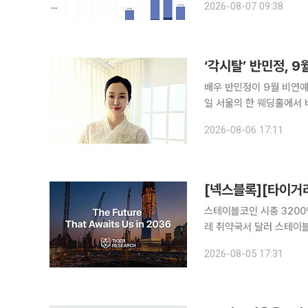
2026-08-07 09:38
금을 강요하는 이른바 ‘렌
‘각시탈’ 반민정, 
배우 반민정이 9월 비연예인 연인과 백년가약
일 서울의 한 웨딩홀에서 비연예인 예비
장을 통해 “함께하면 모든
2026-08-06 17:11
을 알렸다. 반민정
스테이블코인 시총 3200
레 취약국서 달러 스테이블
통합·AI 에이전트 유료 호출이 향후 10년 
2026-08-05 17:31
10년 뒤 우리가 마주할 