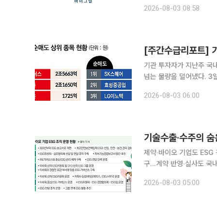
온과 손잡고 인공지능(AI
2026-08-03 08:58
온으로부터 단행된 전략적 
[주간수급리포트] 기
기관 투자자가 지난주 국내
넘는 물량을 덜어냈다. 3일 한국거래소에 따르면 지난주(27~31일) 코스피 지수는 전주 대비 95.17
포인트(1.42%) 내린 6595.45로 약세 마감했
2026-08-03 06:00
심한 변동성을 보였다. 주
기술수출·수주의 숨
제약‧바이오 기업도 ESG
구…계약 반영‧실사도 국내 제약·바이오기업들이 ESG(환경·사회·지배구조) 경영을 강화하고 있다.
과거에는 투자자와 주주를
2026-08-03 05:00
의 기술수출, 공동연구, 