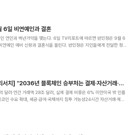
치 공격’이 늘고 있다고 분석했다. 체이널리
9월 6일 비연예인과 결혼
을 맺는다. 6일 TV리포트에 따르면 반민정은 9월 6
 신랑과 결혼식을 올린다. 반민정은 지인들에게 전달한 청첩
 것이 행복해지는 사람과 새롭게 시작하는 날 초대합니다”라며 결혼 소식
은 2001년 영화 ‘수취인불명’으로 데뷔했다.
[넥스블록][타이거리서치] "2036년 블록체인 승부처는 결제·자산거래·기계경제 재편"
억 달러·연간 거래액 28조 달러, 실제 결제 비중은 6% 미만미국 밖 인플
코인 수요 확대, 세금·급여·국채까지 침투 가능성24시간 자산거래·체인
구조 변화로 제시 타이거리서치는 4일 발간한 ‘2036년,
세상’ 리포트에서 블록체인