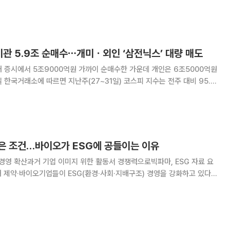
) 기반 자율건강관리 플랫폼 사업화에 속도를 낸다. 특히 2023년 셀트리
투자(SI)가 단순 지분 참여를 넘어 실질적
관 5.9조 순매수⋯개미ㆍ외인 ‘삼전닉스’ 대량 매도
 증시에서 5조9000억원 가까이 순매수한 가운데 개인은 6조5000억원
다. 코스피는 한 주 동안 급락과 반등을 반복하며 극
 초반 반도체 대형주를
은 조건…바이오가 ESG에 공들이는 이유
 경영 확산과거 기업 이미지 위한 활동서 경쟁력으로빅파마, ESG 자료 요
 대상으로 한 지속가능경영의 성격이 강했다면 최근에는 글로벌 빅파마와
위탁개발생산(CDMO) 등 사업 협력