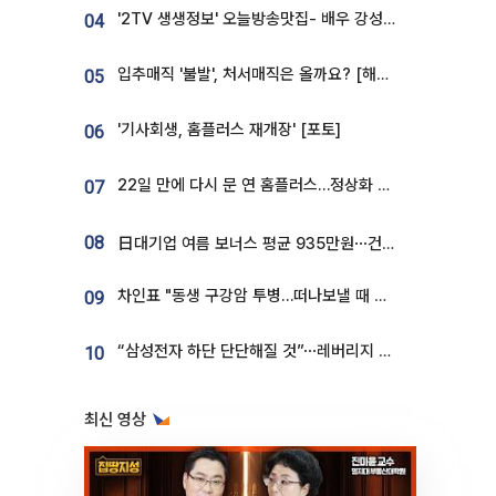
'2TV 생생정보' 오늘방송맛집- 배우 강성진 단골! 쌀국수ㆍ푸팟퐁 커리 맛집 '블○○○'
04
입추매직 '불발', 처서매직은 올까요? [해시태그]
05
'기사회생, 홈플러스 재개장' [포토]
06
22일 만에 다시 문 연 홈플러스…정상화 바쁜데 재고 없어 ‘발동동’[가보니]
07
08
日대기업 여름 보너스 평균 935만원⋯건설회사 1800만 넘어
차인표 "동생 구강암 투병…떠나보낼 때 가장 힘들었다”
09
“삼성전자 하단 단단해질 것”⋯레버리지 규제에 쏠림 완화 [찐코노미]
10
최신 영상