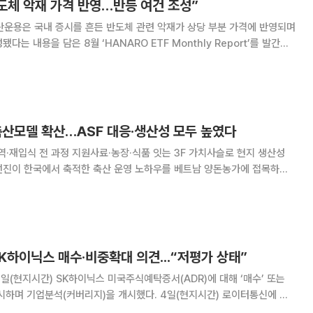
도체 악재 가격 반영…반등 여건 조성”
자산운용은 국내 증시를 흔든 반도체 관련 악재가 상당 부분 가격에 반영되며
는 내용을 담은 8월 ‘HANARO ETF Monthly Report’를 발간했
외환위기 당시
축산모델 확산…ASF 대응·생산성 모두 높였다
방역·재입식 전 과정 지원사료·농장·식품 잇는 3F 가치사슬로 현지 생산성
Feed)와 농장(Farm), 식품
치사슬’을 기반으로 베트남 현
SK하이닉스 매수·비중확대 의견...“저평가 상태”
일(현지시간) SK하이닉스 미국주식예탁증서(ADR)에 대해 ‘매수’ 또는
석(커버리지)을 개시했다. 4일(현지시간) 로이터통신에 따
A)를 포함해 최소 6개 금융회사가 SK하이닉스 ADR에 대한 분석 리포