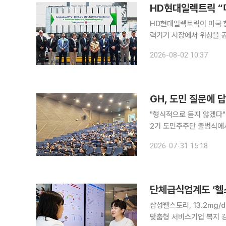
HD현대일렉트릭 “
HD현대일렉트릭이 미국 
력기기 시장에서 위상을 공고히 했다. HD현대일렉트릭은 최근 미
산법인에서 HD현대일렉트릭
2026-08-02 10:37
Hampton) 대표 등 주
GH, 도민 질문에 
"형식적으로 듣지 않겠다"
2기 도민주주단 출범식에서
답변을 정리해 회신하면서다. 31일 이투데이 취재를 종합하면, GH 고객소통부는 6월
2026-07-31 15:18
본사 2층 대강당에서 열린
단체급식업계도 ‘헬스
삼성웰스토리, 13.2mg/
맞춤형 서비스기업 복지 강화에 A