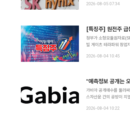
2026-08-05 07:34
[특징주] 원전주 급
정부가 소형모듈원자로(S
빌 게이츠 테라파워 창업자
보이고 있다. 4일 한국거래소에 따르면 오전 10시 32분 기준 GS건설(11.55%), 한전산업
2026-08-04 10:45
(6.63%), 대우건설(6.1
가비아 공개매수를 둘러싸
스자산운 간의 공방이 치
는 진정서를 제출하자, 맥
2026-08-04 10:22