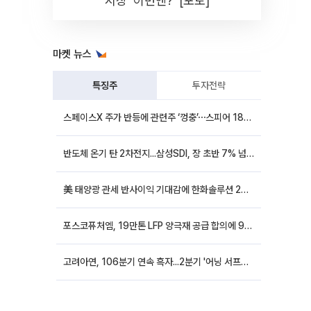
시장 '이번엔?' [포토]
마켓 뉴스
특징주
투자전략
스페이스X 주가 반등에 관련주 ‘껑충’⋯스피어 18%ㆍ에이치브이엠 12%↑
반도체 온기 탄 2차전지...삼성SDI, 장 초반 7% 넘게 껑충
美 태양광 관세 반사이익 기대감에 한화솔루션 20%대·OCI홀딩스 14%대 급등
포스코퓨처엠, 19만톤 LFP 양극재 공급 합의에 9%대 강세
고려아연, 106분기 연속 흑자...2분기 '어닝 서프라이즈'에 장 초반 12%대 강세