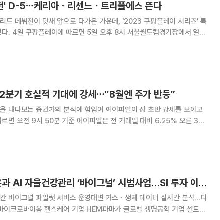
뷔전' D-5⋯케리아ㆍ리센느ㆍ트리플에스 뜬다
드 데뷔전이 닷새 앞으로 다가온 가운데, '2026 쿠팡플레이 시리즈' 특
경기장에서 열리
티의 1경기 프리뷰쇼에는 방송인 김규원과 그룹 트리플에스(tripleS) 멤
버 김채연이 게스트로 출연한다. 김규원은 지난해 쿠팡플레이
 2분기 호실적 기대에 강세⋯“8월엔 주가 반등”
등을 내다보는 증권가의 분석에 힘입어 에이피알이 장 초반 강세를 보이고
 증권가 분석에 따른 것으로 풀이된다
HEM파마, 셀트리온과 AI 자율건강관리 ‘바이그널’ 시범사업…SI 투자 이어 사업 협력 본격화
주간 바이그널 파일럿 서비스 운영대변 가스ㆍ생체 데이터 실시간 분석…디