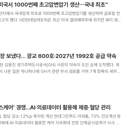
미국서 1000번째 초고압변압기 생산⋯국내 최초”
현지에서 국내업계 최초로 1000번째 초고압변압기를 생산하며 글로벌 전
국 앨라배마주에 위치한 북미 생
 김영기 사장, 조지아 트랜스미션(GTC) 바버라 햄튼(Barbara
요 인사들이 참석한 가운데 북미 생산법인 100
답장 보냈다… 광교 600호·2027년 1992호 공급 약속
던 김용진 경기주택도시공사(GH) 사장의 약속이 도민 손에 도착했다. 제
 나온 질문 하나하나에 GH가 관련 부서 검토를 거쳐 7개 항목의 세부
 24일 수원
 '제2기 도민주주단(기회수도파트너스)
케어’ 경쟁...AI·의료데이터 활용해 체중·혈당 관리
dL 혈당 감소·1.2%p 체지방 개선 현대그린푸드·아워홈, 73% 건강개선 등
I·의료데이터 활용한 케어 지속확대 전망 단체급식업계가 식사 제