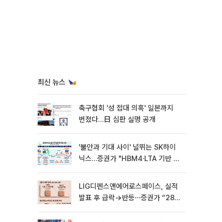
최신 뉴스
축구협회 '성 접대 의혹' 일본까지
번졌다…日 심판 실명 공개
'불안과 기대 사이' 널뛰는 SK하이
닉스…증권가 "HBM4·LTA 기반 펀
터멘털 견고"
LIG디펜스앤에어로스페이스, 실적
발표 후 급락→반등⋯증권가 “28년
까지 튼튼”