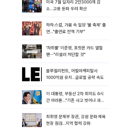
미국 7월 일자리 2만3000개 감
소…고용 둔화 우려 확산
하하·스컬, 가뭄 속 밀양 '물 축제' 출
연…"출연료 전액 기부"
'차쥐뿔' 이준영, 포켓몬 카드 열혈
팬⋯"리셀러 처단할 것"
블루엘리펀트, 어펄마캐피탈서
1000억원 유치…글로벌 공략 속도
이 대통령, 부동산 2차 회의도 6시
간 마라톤…"기존 사고 벗어나 과감
히 실천"
최휘영 문체부 장관, 강원 문화·체육
현장 점검…지역 협력 강화