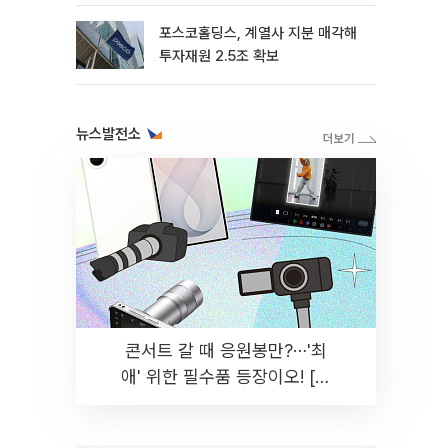
포스코홀딩스, 계열사 지분 매각해
투자재원 2.5조 확보
뉴스발전소
콘서트 갈 때 응원봉만?⋯'최
애' 위한 필수품 등장이오! [솔
드아웃]