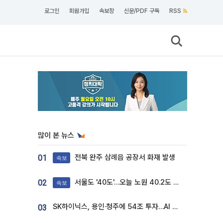
로그인
회원가입
속보창
신문/PDF 구독
RSS
많이 본 뉴스
전북 완주 삼례읍 공장서 화재 발생
01
속보
서울도 '40도'…오늘 노원 40.2도 기록
02
속보
SK하이닉스, 용인·청주에 54조 투자…AI 메모리 생산기지 키운다
03