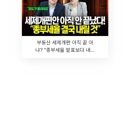
부동산 세제개편 아직 끝 아
냐? "종부세율 발표보다 내릴
것" 장기거주·양도세 전망 I 집
땅지성 I 김인만, 진미윤