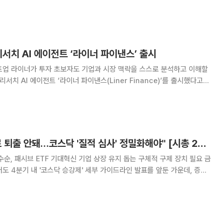
강관리 시장으로 사업 영역을 넓히고 있다. 구내식당 식사 기록과 혈당·운
 맞춤형 식단과 건강관리 서비스를
리서치 AI 에이전트 ‘라이너 파이낸스’ 출시
트업 라이너가 투자 초보자도 기업과 시장 맥락을 스스로 분석하고 이해할
리서치 AI 에이전트 ‘라이너 파이낸스(Liner Finance)’를 출시했다고
 개별 기업에 미칠 영향을 가
"단기 주가 부진으로 퇴출 안돼…코스닥 '질적 심사' 정밀화해야" [시총 200억 데드라인의 덫-④]
순, 패시브 ETF 기대혁신 기업 상장 유지 돕는 구체적 구제 장치 필요 금
어도 4분기 내 '코스닥 승강제' 세부 가이드라인 발표를 앞둔 가운데, 증권
 파급효과와 구체적인 프리미엄 리그 편입 기준에 주목하고 있다. 올 3월
 주요 증권사들이 관련 리포트를