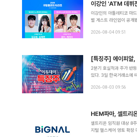
이강인 'ATM 데
이강인의 아틀레티코 마드리
별 게스트 라인업이 공개됐다. 4일 쿠팡플레이에 따르면 5일 오후 8시 서울월드컵
는 팀 K리그와 맨체스터 시
2026-08-04 09:51
[특징주] 에이피알,
2분기 호실적과 주가 반
있다. 3일 한국거래소에 따르면 오전 9시 50분 기준 에이피알은 전 거래일 대비 6.25% 오른 34
만원에 거래되고 있다. 이러한 상승세는 이달 5일 에이피알의 2분기 실적 발표를 앞두고 에이피알
2026-08-03 09:56
의 주가 반등을 내다보는
셀트리온 임직원 대상 8
지털 헬스케어 영토 확장 마이크로바이옴 헬스케어 기업 HEM파마가 글로벌 생명공학 기업 셀트리