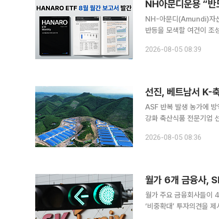
NH아문디운용 “반
NH-아문디(Amundi)
반등을 모색할 여건이 조성됐다
다고 5일 밝혔다. 지난달 코스피는 33.2% 하락했다. 이는 2008년 글로벌 금융위기 당시 월간 낙
2026-08-05 08:39
폭인 23.1%, 1997년 
선진, 베트남서 K-
ASF 반복 발생 농가에 
강화 축산식품 전문기업 선진이 한국에서 축적한 축산 운영 노하우를 베트남 양돈농가에 접목하며
현지 농가와 동반성장에 나서고 있다. 5일 선진에 따르면 회사는 사료(
2026-08-05 08:36
(Food)을 잇는 ‘3F 가
월가 6개 금융사, 
월가 주요 금융회사들이 4
‘비중확대’ 투자의견을 제시하며 기업분
르면 뱅크오브아메리카(BO