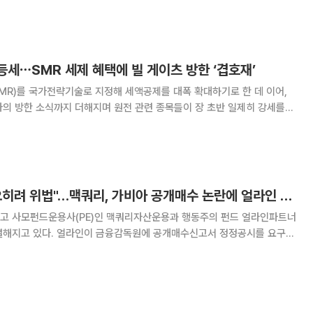
트를 개시하면서 매수 또는 비중확대 의견을 냈다. BOA는 이
등세⋯SMR 세제 혜택에 빌 게이츠 방한 ‘겹호재’
MR)를 국가전략기술로 지정해 세액공제를 대폭 확대하기로 한 데 이어,
의 방한 소식까지 더해지며 원전 관련 종목들이 장 초반 일제히 강세를
7%), 한전기술(5.62%), DL
"예측정보 공개는 오히려 위법"…맥쿼리, 가비아 공개매수 논란에 얼라인 반박
고 사모펀드운용사(PE)인 맥쿼리자산운용과 행동주의 펀드 얼라인파트너
열해지고 있다. 얼라인이 금융감독원에 공개매수신고서 정정공시를 요구하
쿼리 측은 법적 의무가 없는 미확정 예측정보를 공시하는 것은 오히려 주
주들에게 혼란을 주고 자본시장법상 위법할 수 있다며 정면 반박에 나섰다. 4일