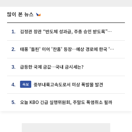
많이 본 뉴스
김정관 장관 “반도체 성과급, 주총 승인 받도록”…상법·자본시장법 개정 시사
1.
태풍 '돌핀' 이어 '찬홈' 등장…예상 경로에 한국 '한숨'
2.
급등한 국제 금값…국내 금시세는?
3.
중부내륙고속도로서 미상 폭발물 발견
속보
4.
오늘 KBO 긴급 실행위원회, 주말도 폭염취소 될까
5.