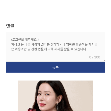
댓글
0 / 300