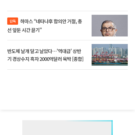
하마스 “네타냐후 합의안 거절, 총
단독
선 앞둔 시간 끌기”
반도체 날개 달고 날았다⋯'역대급' 상반
기 경상수지 흑자 2000억달러 육박 [종합]