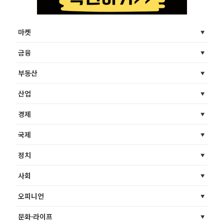
마켓
금융
부동산
산업
경제
국제
정치
사회
오피니언
문화·라이프