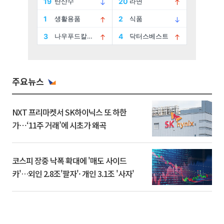
주요뉴스
NXT 프리마켓서 SK하이닉스 또 하한
가⋯‘11주 거래’에 시초가 왜곡
코스피 장중 낙폭 확대에 '매도 사이드
카'…외인 2.8조'팔자'· 개인 3.1조 '사자'