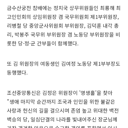
금수산궁전 참배에는 정치국 상무위원들인 최룡해 최
고인민회의 상임위원장 겸 국무위원회 제1부위원장,
리병철 당 중앙군사위원회 부위원장, 김덕훈 내각 총
리, 박봉주 국무위 부위원장 겸 노동당 부위원장을 비
롯한 당·정·군 간부들이 함께했다.
또 김 위원장의 여동생인 김여정 노동당 제1부부장도
동행했다.
조선중앙통신은 김정은 위원장이 '영생홀'을 찾아
"생애 마지막 순간까지 조국과 인민을 위한 불같은
사랑과 헌신의 길을 걸으시며 존엄 높고 위대한 백전
백승의 당, 일심단결의 나라를 빛내어주신 장군님께