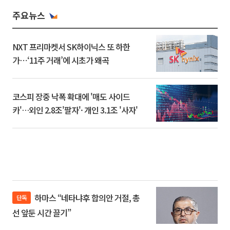
주요뉴스
NXT 프리마켓서 SK하이닉스 또 하한
가⋯‘11주 거래’에 시초가 왜곡
코스피 장중 낙폭 확대에 '매도 사이드
카'…외인 2.8조'팔자'· 개인 3.1조 '사자'
하마스 “네타냐후 합의안 거절, 총
단독
선 앞둔 시간 끌기”