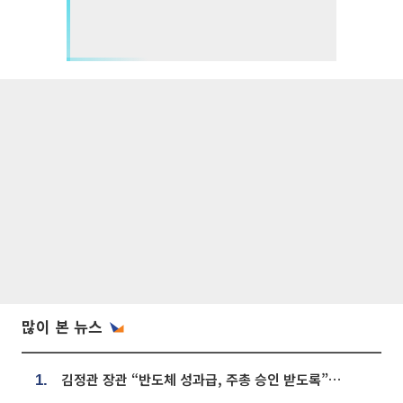
많이 본 뉴스
김정관 장관 “반도체 성과급, 주총 승인 받도록”…상법·자본시장법 개정 시사
1.