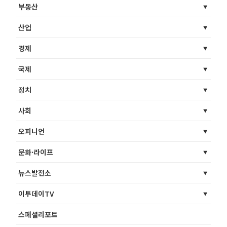
부동산
산업
경제
국제
정치
사회
오피니언
문화·라이프
뉴스발전소
이투데이TV
스페셜리포트