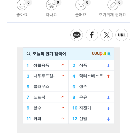
0
0
0
0
좋아요
화나요
슬퍼요
추가취재 원해요