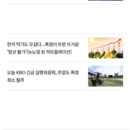
한끼 먹기도 무섭다...폭염이 부른 뜨거운
‘밥상 물가’[뉴노멀 된 히트플레이션]
오늘 KBO 긴급 실행위원회, 주말도 폭염
취소 될까