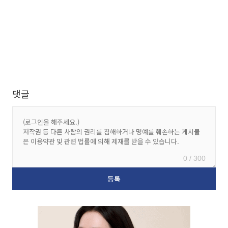
댓글
0 / 300