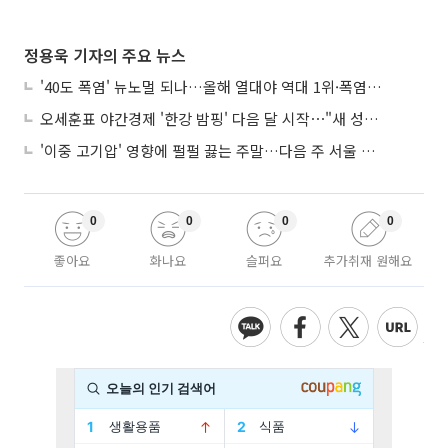
정용욱 기자의 주요 뉴스
'40도 폭염' 뉴노멀 되나…올해 열대야 역대 1위·폭염일수 평년 3배 넘어
오세훈표 야간경제 '한강 밤핑' 다음 달 시작⋯"새 성장동력 만들 것"
'이중 고기압' 영향에 펄펄 끓는 주말…다음 주 서울 포함 서쪽이 더 덥다
0
0
0
0
좋아요
화나요
슬퍼요
추가취재 원해요