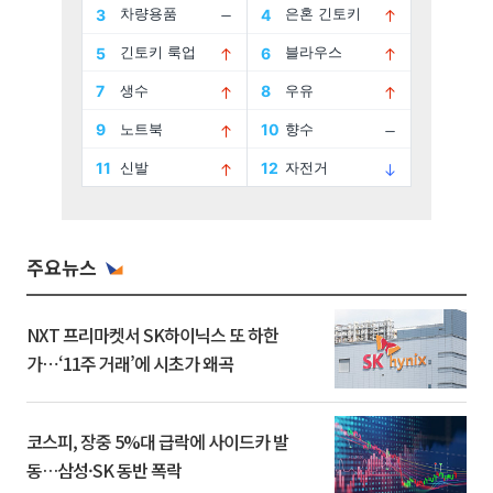
주요뉴스
NXT 프리마켓서 SK하이닉스 또 하한
가⋯‘11주 거래’에 시초가 왜곡
코스피, 장중 5%대 급락에 사이드카 발
동…삼성·SK 동반 폭락