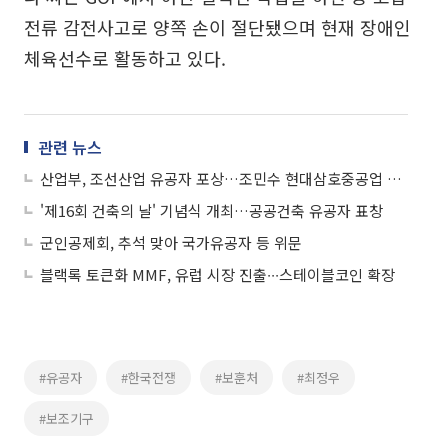
전류 감전사고로 양쪽 손이 절단됐으며 현재 장애인
체육선수로 활동하고 있다.
관련 뉴스
산업부, 조선산업 유공자 포상…조민수 현대삼호중공업 전무 은탑산업훈장 영예
'제16회 건축의 날' 기념식 개최…공공건축 유공자 표창
군인공제회, 추석 맞아 국가유공자 등 위문
블랙록 토큰화 MMF, 유럽 시장 진출∙∙∙스테이블코인 확장
#유공자
#한국전쟁
#보훈처
#최정우
#보조기구