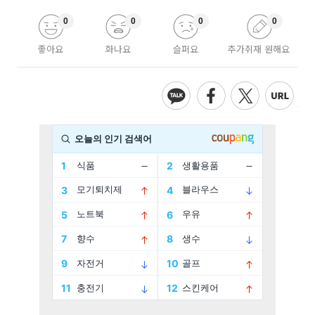
0
0
0
0
좋아요
화나요
슬퍼요
추가취재 원해요