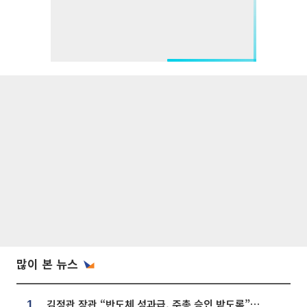
많이 본 뉴스
김정관 장관 “반도체 성과급, 주총 승인 받도록”…상법·자본시장법 개정 시사
1.