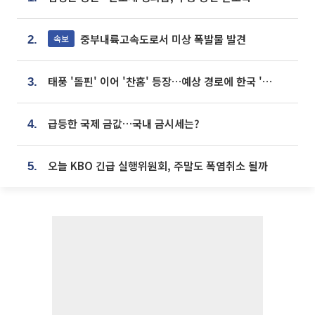
중부내륙고속도로서 미상 폭발물 발견
속보
2.
태풍 '돌핀' 이어 '찬홈' 등장…예상 경로에 한국 '한숨'
3.
급등한 국제 금값…국내 금시세는?
4.
오늘 KBO 긴급 실행위원회, 주말도 폭염취소 될까
5.