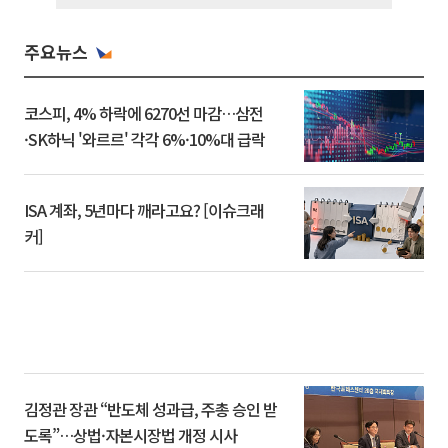
주요뉴스
코스피, 4% 하락에 6270선 마감…삼전
·SK하닉 '와르르' 각각 6%·10%대 급락
ISA 계좌, 5년마다 깨라고요? [이슈크래
커]
김정관 장관 “반도체 성과급, 주총 승인 받
도록”…상법·자본시장법 개정 시사