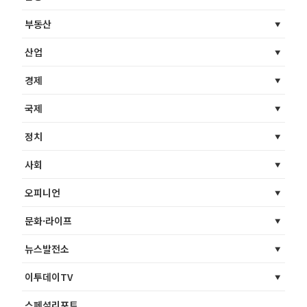
부동산
산업
경제
국제
정치
사회
오피니언
문화·라이프
뉴스발전소
이투데이TV
스페셜리포트