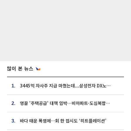
많이 본 뉴스
3445억 자사주 지급 마쳤는데...삼성전자 DX노조, 뒤늦은 '떼쓰기 집회'
1.
영끌 '주택공급' 대책 임박⋯비아파트·도심복합까지 총동원
2.
바다 태운 폭염에…회 한 접시도 ‘히트플레이션’
3.