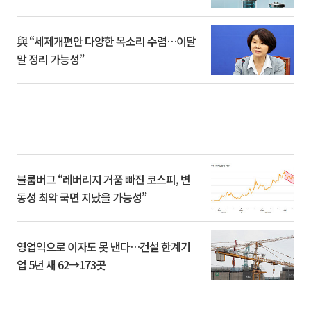
與 “세제개편안 다양한 목소리 수렴…이달
말 정리 가능성”
블룸버그 “레버리지 거품 빠진 코스피, 변
동성 최악 국면 지났을 가능성”
영업익으로 이자도 못 낸다…건설 한계기
업 5년 새 62→173곳