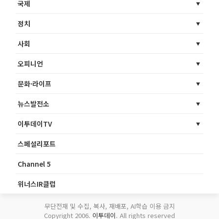
국제
정치
사회
오피니언
문화·라이프
뉴스발전소
이투데이TV
스페셜리포트
Channel 5
위너스IR클럽
무단전재 및 수집, 복사, 재배포, AI학습 이용 금지
Copyright 2006.
이투데이
. All rights reserved