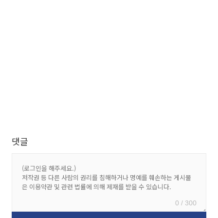
댓글
0 / 300