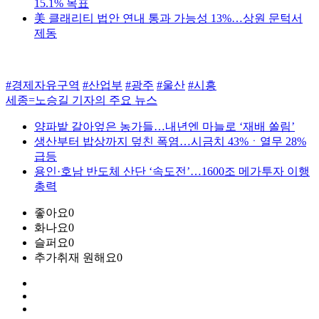
15.1% 목표
美 클래리티 법안 연내 통과 가능성 13%…상원 문턱서
제동
#경제자유구역
#산업부
#광주
#울산
#시흥
세종=노승길 기자의 주요 뉴스
양파밭 갈아엎은 농가들…내년엔 마늘로 ‘재배 쏠림’
생산부터 밥상까지 덮친 폭염…시금치 43%ㆍ열무 28%
급등
용인·호남 반도체 산단 ‘속도전’…1600조 메가투자 이행
총력
좋아요
0
화나요
0
슬퍼요
0
추가취재 원해요
0