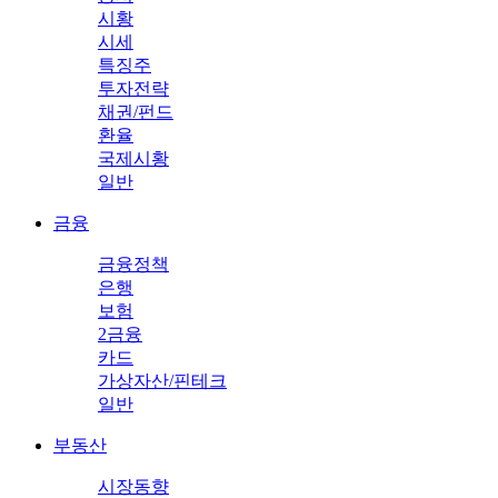
시황
시세
특징주
투자전략
채권/펀드
환율
국제시황
일반
금융
금융정책
은행
보험
2금융
카드
가상자산/핀테크
일반
부동산
시장동향