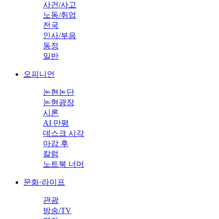
사건/사고
노동/취업
전국
인사/부음
동정
일반
오피니언
논현논단
논현광장
시론
AI 만평
데스크 시각
마감 후
칼럼
노트북 너머
문화·라이프
관광
방송/TV