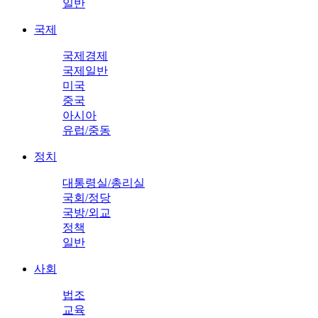
일반
국제
국제경제
국제일반
미국
중국
아시아
유럽/중동
정치
대통령실/총리실
국회/정당
국방/외교
정책
일반
사회
법조
교육