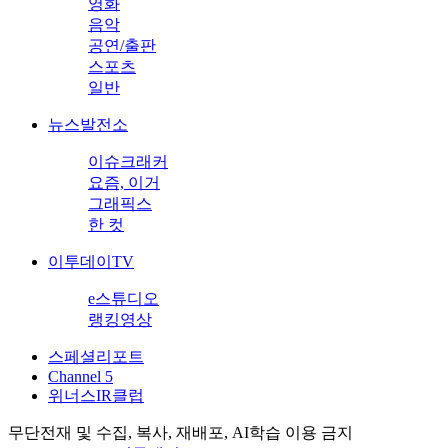
영화
음악
공연/출판
스포츠
일반
뉴스발전소
이슈크래커
요즘, 이거
그래픽스
한 컷
이투데이TV
e스튜디오
랭킹영상
스페셜리포트
Channel 5
위너스IR클럽
무단전재 및 수집, 복사, 재배포, AI학습 이용 금지