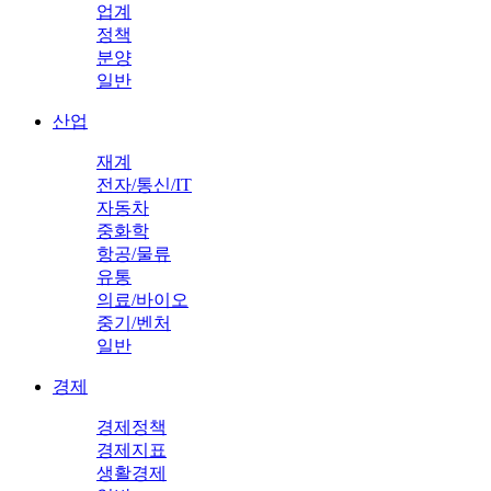
업계
정책
분양
일반
산업
재계
전자/통신/IT
자동차
중화학
항공/물류
유통
의료/바이오
중기/벤처
일반
경제
경제정책
경제지표
생활경제