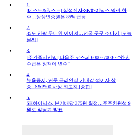
1.
[베스트&워스트] 삼성전자·SK하이닉스 밀린 한
주…상상인증권은 85% 급등
2.
35도 안팎 무더위 이어져…전국 곳곳 소나기 [오늘
날씨]
3.
[주간증시전망] 다음주 코스피 6000~7000⋯“外人
수급은 정책이 변수”
4.
뉴욕증시, 연준 금리인상 기대감 꺾이자 상
승...S&P500 사상 최고치 [종합]
5.
SK하이닉스, 분기배당 375원 확정…주주환원책 9
월로 앞당겨 발표