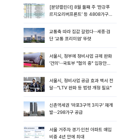
[분양캘린더] 8월 둘째 주 ‘한강푸
르지오리버프론트’ 등 4808가구
분양
교통축 따라 집값 갈렸다⋯세종·검
단 ‘교통 프리미엄’ 뚜렷
서울시, 정부에 정비사업 규제 완화
'건의'⋯국토부 "협의 중" 입장만
[종합]
서울시, 정비사업 공급 효과 백서 전
달⋯"LTV 완화 등 법령 개정 필요"
신촌역세권 '마포3구역 3지구' 재개
발⋯298가구 공급
서울 거주자 경기·인천 아파트 매입
비중 4년 만에 최대