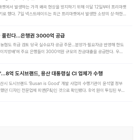
마켓에서 발생하는 가격 왜곡 현상을 방지하기 위해 이달 12일부터 프리마켓
기로 했다. 7일 넥스트레이드는 최근 프리마켓에서 발생한 소량의 상·하한
, 주문 오류로 인한 가격 급등락을 최소화하기 위한 비상 대응방안을 발표
 풀린다…은행권 3000억 공급
리·농협도 취급 검토 당국 실수요자 공급 주문…분양가·필요자금 반영해 한도
에이치방배’에 주요 은행들이 3000억원 규모의 잔금대출을 공급한다. 우리
하고 있어 향후 공급 규모가 늘어날 전망이다. 7일 금융권에 따르면 KB국
od'…8억 도시브랜드, 용산 대통령실 CI 업체가 수행
시 도시브랜드 ‘Busan is Good’ 개발 사업의 수행기관이 윤석열 정부
여했던 디자인 전문업체 피앤(P&)인 것으로 확인됐다. 8억 원이 투입된 부산
 부족과 디자인 정체성 논란에 휩싸였던 만큼, 사업 선정 과정과 결과물에