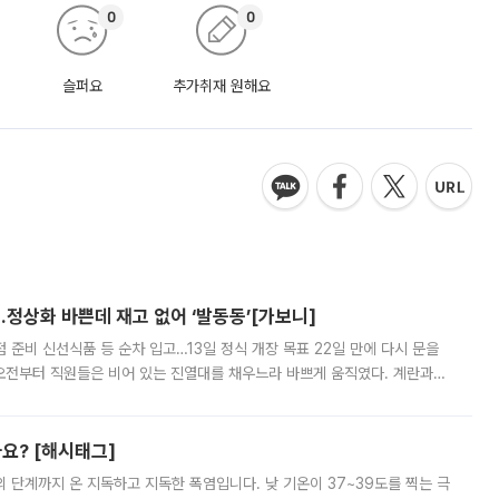
0
0
슬퍼요
추가취재 원해요
…정상화 바쁜데 재고 없어 ‘발동동’[가보니]
준비 신선식품 등 순차 입고…13일 정식 개장 목표 22일 만에 다시 문을
오전부터 직원들은 비어 있는 진열대를 채우느라 바쁘게 움직였다. 계란과
리를 잡기 시작했지만, 매장 곳곳엔 여전히 텅 빈 매대가 먼저 눈에 들어왔
까요? [해시태그]
’의 단계까지 온 지독하고 지독한 폭염입니다. 낮 기온이 37~39도를 찍는 극