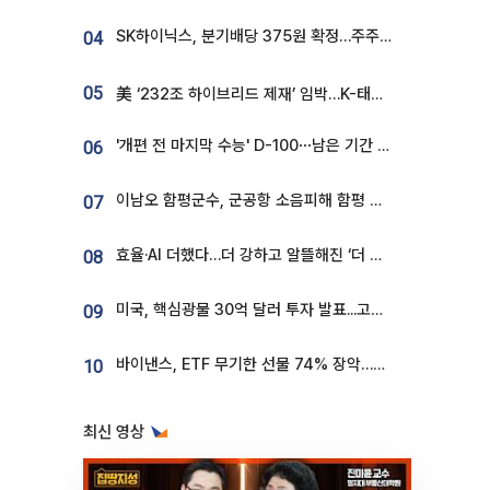
SK하이닉스, 분기배당 375원 확정…주주환원책 9월로 앞당겨 발표
04
05
美 ‘232조 하이브리드 제재’ 임박…K-태양광, 불확실성 털고 날개 다나
'개편 전 마지막 수능' D-100⋯남은 기간 성적 올릴 전략은
06
이남오 함평군수, 군공항 소음피해 함평 보상 요구
07
효율·AI 더했다…더 강하고 알뜰해진 ‘더 뉴 그랜저 하이브리드’ [ET의 모빌리티]
08
미국, 핵심광물 30억 달러 투자 발표...고려아연 대미투자 언급
09
바이낸스, ETF 무기한 선물 74% 장악…한국 레버리지 ETF 거래 급증 [e가상자산]
10
최신 영상