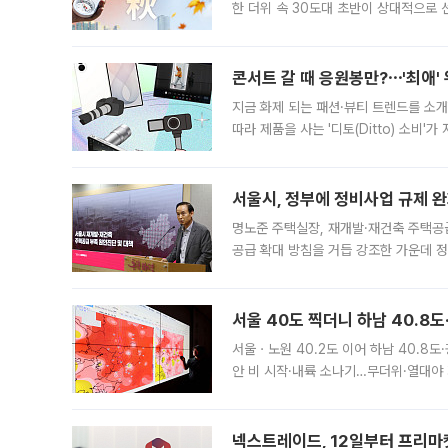
한 더위 속 30도대 초반이 상대적으로
지역에 있었습니다. 7월 말에는 서풍과
콘서트 갈 때 응원봉만?⋯'최애'
지금 화제 되는 패션·뷰티 트렌드를 소개
따라 제품을 사는 '디토(Ditto) 소비
어디일까요? 아이돌 콘서트 시작을 기다
서울시, 정부에 정비사업 규제 완화
명노준 주택실장, 재개발·재건축 주택공
공급 확대 방침을 거듭 강조한 가운데 정
면 반박하고 나섰다. 명노준 서울시 주택
서울 40도 찍더니 하남 40.8도
서울ㆍ노원 40.2도 이어 하남 40.8도
안 비 시작·내륙 소나기…무더위·열대야 
에서도 40도를 웃도는 기온이 관측됐다
의 극심한
넥스트레이드, 12일부터 프리마