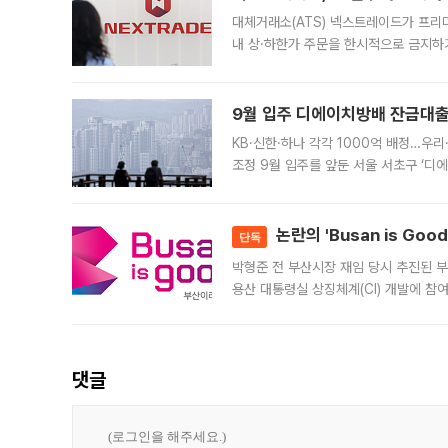
대체거래소(ATS) 넥스트레이드가 프리
내 상·하한가 주문을 한시적으로 금지하
가 체결 사례와 관련해 설명자료를 내고
9월 입주 디에이치방배 잔금대출
KB·신한·하나 각각 1000억 배정…우
조정 9월 입주를 앞둔 서울 서초구 ‘디
은행과 NH농협은행도 대출 취급을 검토
민은행
논란의 'Busan is Go
단독
박형준 전 부산시장 재임 당시 추진된 부산
용산 대통령실 상징체계(CI) 개발에 참
도시브랜드 사업이 공개 이후 시민 공감
댓글