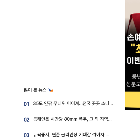
많이 본 뉴스
35도 안팎 무더위 이어져…전국 곳곳 소나기 [오늘 날씨]
01
동해안은 시간당 80㎜ 폭우, 그 외 지역은 폭염…‘극과 극 날씨’
02
뉴욕증시, 연준 금리인상 기대감 꺾이자 상승...S&P500 사상 최고치 [종합]
03