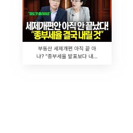
부동산 세제개편 아직 끝 아
냐? "종부세율 발표보다 내릴
것" 장기거주·양도세 전망 I 집
땅지성 I 김인만, 진미윤