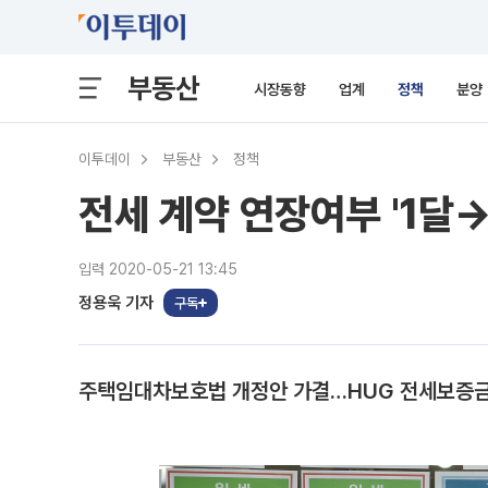
부동산
시장동향
업계
정책
분양
이투데이
부동산
정책
전세 계약 연장여부 '1달→
입력 2020-05-21 13:45
정용욱 기자
구독
주택임대차보호법 개정안 가결…HUG 전세보증