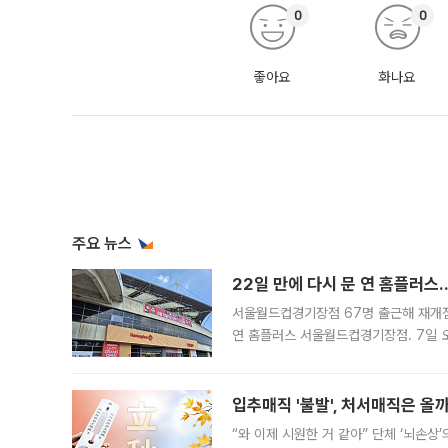
0
0
좋아요
화나요
주요 뉴스
22일 만에 다시 문 연 홈플러스
서울월드컵경기장점 67명 출근해 재개점 
연 홈플러스 서울월드컵경기장점. 7일 
우유, 과일 같은 신선식품이 차근차근 자
입추매직 '불발', 처서매직은 올
“와 이제 시원한 거 같아” 단체 ‘뇌손상