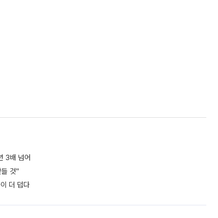
년 3배 넘어
들 것"
쪽이 더 덥다