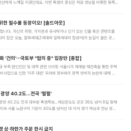
 선선하게 느껴질 지경인데요. 이번 폭염의 중심은 처음 영남을 비롯한 동쪽
 북서풍이 산맥을 넘어 영남 쪽으로 내려오면서 뜨겁고 건조해졌는데요.
 위한 필수품 등장이오! [솔드아웃]
합니다. 자신의 취향, 가치관과 유사하거나 인기 있는 인물 혹은 콘텐츠를
'가 자리 잡은 오늘, 잘파세대(Z세대와 알파세대의 합성어)의 눈길이 쏠린 곳은
리는 공연장. 응원봉만큼이나 눈에 띄는 게 있습니다. 공연이 시작되기
 '건의'⋯국토부 "협의 중" 입장만 [종합]
급 부족 원인진단 및 대책 관련 브리핑 서울시가 재개발·재건축을 통한 주택
비사업으로 인한 '이주 대란' 우려와 정부와의 정책 엇박자 논란에 대해 정
실장은 2031년까지 31만 가구 착공 목표에 차질이 없다는 입장이나,
·광양 40.2도…전국 '펄펄'
·광양 40.2도 전국 대부분 폭염특보…체감온도도 곳곳 38도 넘어 8일 동해
지속 서울 노원구의 기온이 40도를 넘어선 데 이어 경기 하남과 전남 광양
. 전국 대부분 지역에 폭염특보가 내려진 가운데 곳곳에서 39~40도 안팎
켓 상·하한가 주문 한시 금지