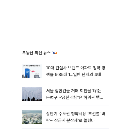
부동산 최신 뉴스
10대 건설사 브랜드 아파트 청약 경
쟁률 9.85대 1…일반 단지의 4배
서울 집합건물 거래 회전율 1위는
은평구⋯'금천·강남'은 하위권 맴돌
아
상반기 수도권 청약시장 '초선별' 바
람⋯'상급지·분상제'로 쏠렸다