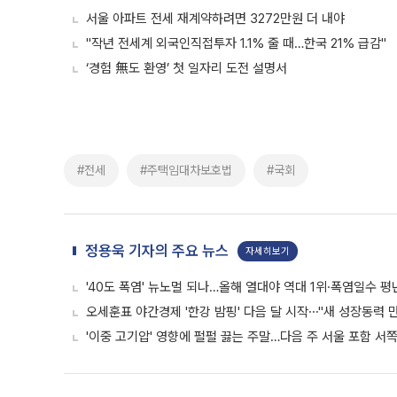
서울 아파트 전세 재계약하려면 3272만원 더 내야
"작년 전세계 외국인직접투자 1.1% 줄 때…한국 21% 급감"
‘경험 無도 환영’ 첫 일자리 도전 설명서
#전세
#주택임대차보호법
#국회
정용욱 기자의 주요 뉴스
자세히보기
'40도 폭염' 뉴노멀 되나…올해 열대야 역대 1위·폭염일수 평
오세훈표 야간경제 '한강 밤핑' 다음 달 시작⋯"새 성장동력 만
'이중 고기압' 영향에 펄펄 끓는 주말…다음 주 서울 포함 서