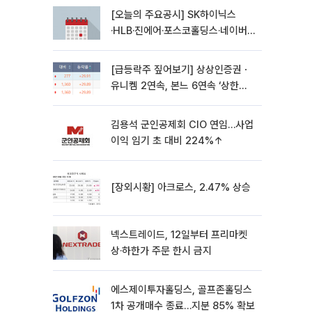
[오늘의 주요공시] SK하이닉스
·HLB·진에어·포스코홀딩스·네이버·
대우건설 등
[급등락주 짚어보기] 상상인증권ㆍ
유니켐 2연속, 본느 6연속 ‘상한
가’⋯M&A 훈풍 분 증시
김용석 군인공제회 CIO 연임…사업
이익 임기 초 대비 224%↑
[장외시황] 아크로스, 2.47% 상승
넥스트레이드, 12일부터 프리마켓
상·하한가 주문 한시 금지
에스제이투자홀딩스, 골프존홀딩스
1차 공개매수 종료…지분 85% 확보