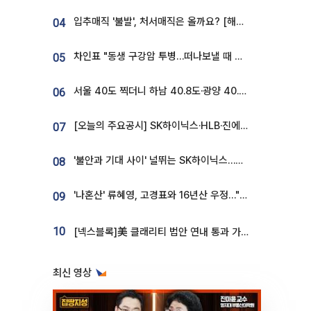
입추매직 '불발', 처서매직은 올까요? [해시태그]
04
차인표 "동생 구강암 투병…떠나보낼 때 가장 힘들었다”
05
서울 40도 찍더니 하남 40.8도·광양 40.2도…전국 '펄펄'
06
[오늘의 주요공시] SK하이닉스·HLB·진에어·포스코홀딩스·네이버·대우건설 등
07
'불안과 기대 사이' 널뛰는 SK하이닉스…증권가 "HBM4·LTA 기반 펀터멘털 견고"
08
'나혼산' 류혜영, 고경표와 16년산 우정…"자취방서 부모님과 마주쳐"
09
10
[넥스블록]美 클래리티 법안 연내 통과 가능성 13%…상원 문턱서 제동
최신 영상