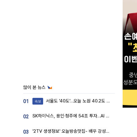
많이 본 뉴스
서울도 '40도'…오늘 노원 40.2도 기록
01
속보
SK하이닉스, 용인·청주에 54조 투자…AI 메모리 생산기지 키운다
02
'2TV 생생정보' 오늘방송맛집- 배우 강성진 단골! 쌀국수ㆍ푸팟퐁 커리 맛집 '블○○○'
03