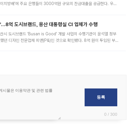
에이치방배’에 주요 은행들이 3000억원 규모의 잔금대출을 공급한다. 우리
하고 있어 향후 공급 규모가 늘어날 전망이다. 7일 금융권에 따르면 KB국
od'…8억 도시브랜드, 용산 대통령실 CI 업체가 수행
시 도시브랜드 ‘Busan is Good’ 개발 사업의 수행기관이 윤석열 정부
여했던 디자인 전문업체 피앤(P&)인 것으로 확인됐다. 8억 원이 투입된 부산
 부족과 디자인 정체성 논란에 휩싸였던 만큼, 사업 선정 과정과 결과물에
0 / 300