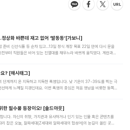
…정상화 바쁜데 재고 없어 ‘발동동’[가보니]
준비 신선식품 등 순차 입고…13일 정식 개장 목표 22일 만에 다시 문을
오전부터 직원들은 비어 있는 진열대를 채우느라 바쁘게 움직였다. 계란과
리를 잡기 시작했지만, 매장 곳곳엔 여전히 텅 빈 매대가 먼저 눈에 들어왔
까요? [해시태그]
’의 단계까지 온 지독하고 지독한 폭염입니다. 낮 기온이 37~39도를 찍는 극
 선선하게 느껴질 지경인데요. 이번 폭염의 중심은 처음 영남을 비롯한 동쪽
 북서풍이 산맥을 넘어 영남 쪽으로 내려오면서 뜨겁고 건조해졌는데요.
 위한 필수품 등장이오! [솔드아웃]
합니다. 자신의 취향, 가치관과 유사하거나 인기 있는 인물 혹은 콘텐츠를
'가 자리 잡은 오늘, 잘파세대(Z세대와 알파세대의 합성어)의 눈길이 쏠린 곳은
리는 공연장. 응원봉만큼이나 눈에 띄는 게 있습니다. 공연이 시작되기