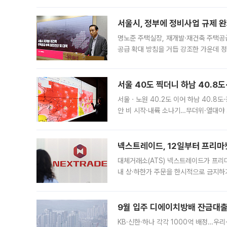
서울시, 정부에 정비사업 규제 완화
명노준 주택실장, 재개발·재건축 주택공
공급 확대 방침을 거듭 강조한 가운데 정
면 반박하고 나섰다. 명노준 서울시 주택
서울 40도 찍더니 하남 40.8도
서울ㆍ노원 40.2도 이어 하남 40.8도
안 비 시작·내륙 소나기…무더위·열대야 
에서도 40도를 웃도는 기온이 관측됐다
의 극심한
넥스트레이드, 12일부터 프리마
대체거래소(ATS) 넥스트레이드가 프리
내 상·하한가 주문을 한시적으로 금지하
가 체결 사례와 관련해 설명자료를 내고
9월 입주 디에이치방배 잔금대출
KB·신한·하나 각각 1000억 배정…우