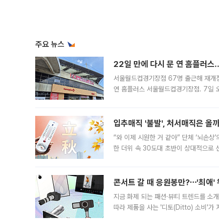
주요 뉴스
22일 만에 다시 문 연 홈플러스
서울월드컵경기장점 67명 출근해 재개점 
연 홈플러스 서울월드컵경기장점. 7일 
우유, 과일 같은 신선식품이 차근차근 자
입추매직 '불발', 처서매직은 올
“와 이제 시원한 거 같아” 단체 ‘뇌손상
한 더위 속 30도대 초반이 상대적으로
지역에 있었습니다. 7월 말에는 서풍과
콘서트 갈 때 응원봉만?⋯'최애'
지금 화제 되는 패션·뷰티 트렌드를 소개
따라 제품을 사는 '디토(Ditto) 소비
어디일까요? 아이돌 콘서트 시작을 기다