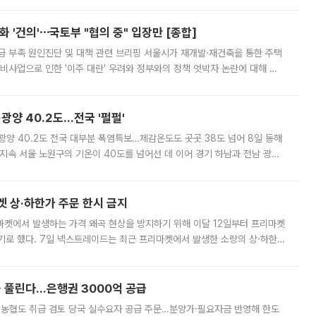
 '건의'⋯국토부 "협의 중" 입장만 [종합]
급 부족 원인진단 및 대책 관련 브리핑 서울시가 재개발·재건축을 통한 주택
비사업으로 인한 '이주 대란' 우려와 정부와의 정책 엇박자 논란에 대해 정
실장은 2031년까지 31만 가구 착공 목표에 차질이 없다는 입장이나,
·광양 40.2도…전국 '펄펄'
·광양 40.2도 전국 대부분 폭염특보…체감온도도 곳곳 38도 넘어 8일 동해
지속 서울 노원구의 기온이 40도를 넘어선 데 이어 경기 하남과 전남 광양
. 전국 대부분 지역에 폭염특보가 내려진 가운데 곳곳에서 39~40도 안팎
켓 상·하한가 주문 한시 금지
마켓에서 발생하는 가격 왜곡 현상을 방지하기 위해 이달 12일부터 프리마켓
기로 했다. 7일 넥스트레이드는 최근 프리마켓에서 발생한 소량의 상·하한
, 주문 오류로 인한 가격 급등락을 최소화하기 위한 비상 대응방안을 발표
 풀린다…은행권 3000억 공급
리·농협도 취급 검토 당국 실수요자 공급 주문…분양가·필요자금 반영해 한도