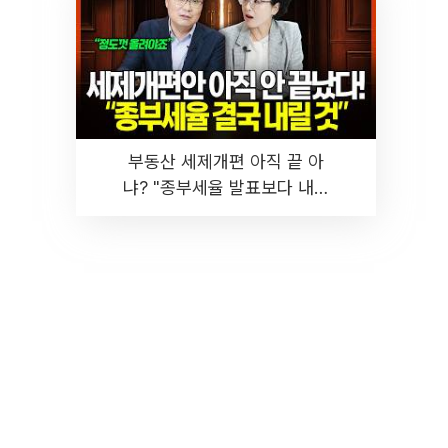
부동산 세제개편 아직 끝 아
냐? "종부세율 발표보다 내릴
것" 장기거주·양도세 전망 I 집
땅지성 I 김인만, 진미윤