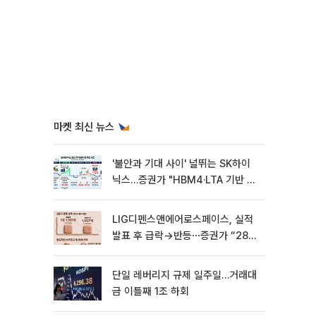
마켓 최신 뉴스
'불안과 기대 사이' 널뛰는 SK하이
닉스…증권가 "HBM4·LTA 기반 펀
터멘털 견고"
LIG디펜스앤에어로스페이스, 실적
발표 후 급락→반등⋯증권가 “28년
까지 튼튼”
단일 레버리지 규제 일주일…거래대
금 이틀째 1조 하회