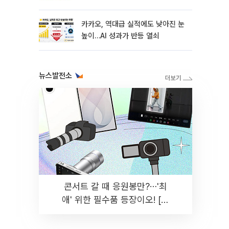
카카오, 역대급 실적에도 낮아진 눈
높이…AI 성과가 반등 열쇠
뉴스발전소
콘서트 갈 때 응원봉만?⋯'최
애' 위한 필수품 등장이오! [솔
드아웃]