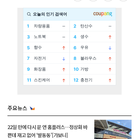
주요뉴스
22일 만에 다시 문 연 홈플러스…정상화 바
쁜데 재고 없어 ‘발동동’[가보니]