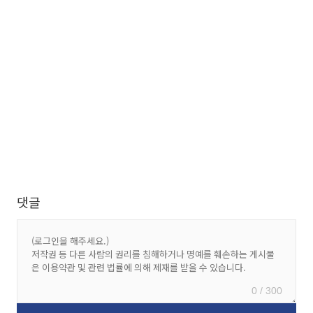
댓글
0 / 300