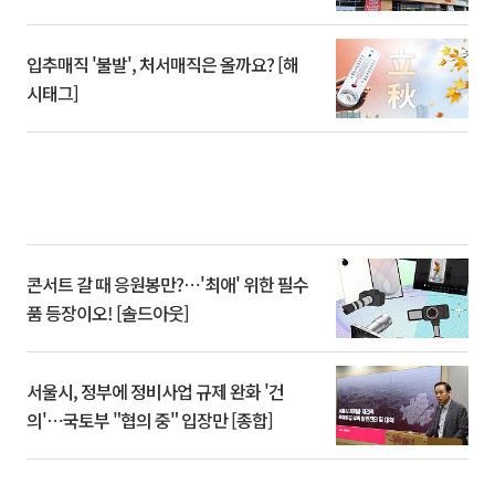
입추매직 '불발', 처서매직은 올까요? [해
시태그]
콘서트 갈 때 응원봉만?⋯'최애' 위한 필수
품 등장이오! [솔드아웃]
서울시, 정부에 정비사업 규제 완화 '건
의'⋯국토부 "협의 중" 입장만 [종합]