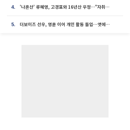
'나혼산' 류혜영, 고경표와 16년산 우정…"자취방서 부모님과 마주쳐"
4.
더보이즈 선우, 영훈 이어 개인 활동 돌입⋯앳에어리어와 전속계약
5.