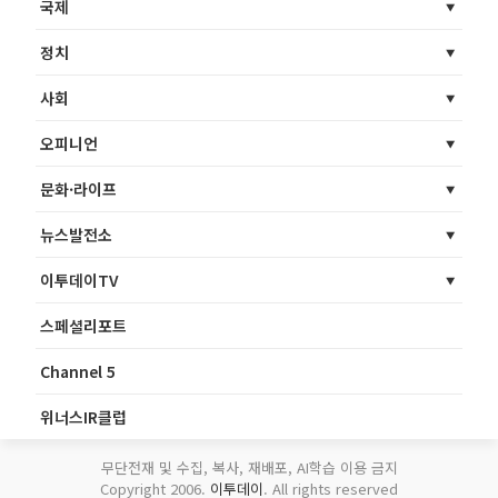
국제
정치
사회
오피니언
문화·라이프
뉴스발전소
이투데이TV
스페셜리포트
Channel 5
위너스IR클럽
무단전재 및 수집, 복사, 재배포, AI학습 이용 금지
Copyright 2006.
이투데이
. All rights reserved