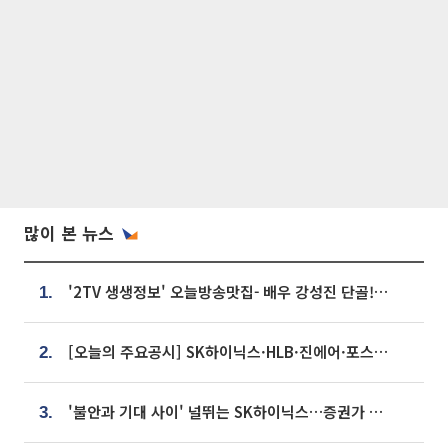
많이 본 뉴스
'2TV 생생정보' 오늘방송맛집- 배우 강성진 단골! 쌀국수ㆍ푸팟퐁 커리 맛집 '블○○○'
1.
[오늘의 주요공시] SK하이닉스·HLB·진에어·포스코홀딩스·네이버·대우건설 등
2.
'불안과 기대 사이' 널뛰는 SK하이닉스…증권가 "HBM4·LTA 기반 펀터멘털 견고"
3.