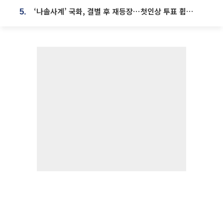
‘나솔사계’ 국화, 결별 후 재등장⋯첫인상 투표 휩쓸고 ‘인기녀’ 등극
5.