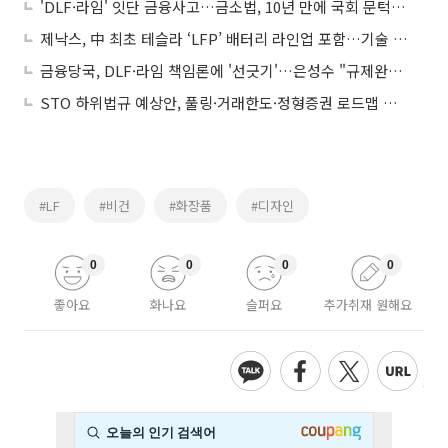
'DLF·라임' 잇단 금융사고…금소법, 10년 만에 국회 문턱 넘을까
제낙스, 中 최초 테슬라 ‘LFP’ 배터리 라인업 포함…기술 부각 ‘강세’
금융당국, DLF·라임 책임론에 '선긋기'…은성수 "규제완화 딜레마"
STO 하위법규 예상안, 풀링·거래한도·정형증권 로드맵 제시
#LF
#비건
#화장품
#디자인
0
0
0
0
좋아요
화나요
슬퍼요
추가취재 원해요