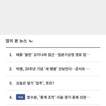
많이 본 뉴스
태풍 '돌핀' 오키나와 접근…일본기상청 경로 업데이트
1.
빅뱅, 20주년 기념 '새 뱅봉' 선보인다⋯콘서트 앞두고 팝업 개최
2.
오늘은 절기 '입추', 뜻은?
3.
합수본, '통계 조작' 서울·경기·충북 선관위 등 추가 압수수색
속보
4.