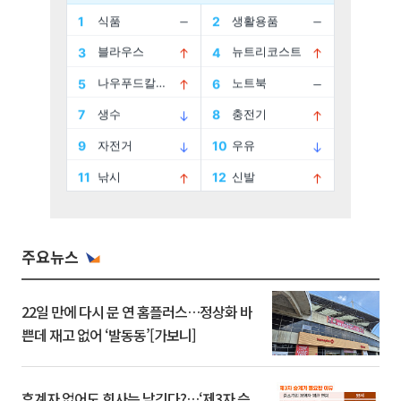
주요뉴스
22일 만에 다시 문 연 홈플러스…정상화 바
쁜데 재고 없어 ‘발동동’[가보니]
후계자 없어도 회사는 남긴다?…‘제3자 승