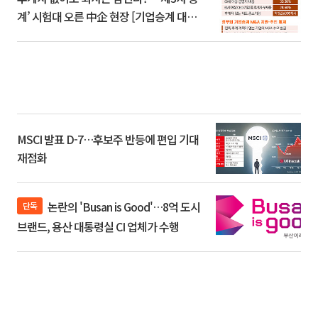
계’ 시험대 오른 中企 현장 [기업승계 대전
환]
MSCI 발표 D-7…후보주 반등에 편입 기대
재점화
논란의 'Busan is Good'…8억 도시
단독
브랜드, 용산 대통령실 CI 업체가 수행