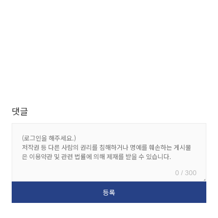
댓글
0 / 300