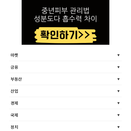
마켓
금융
부동산
산업
경제
국제
정치