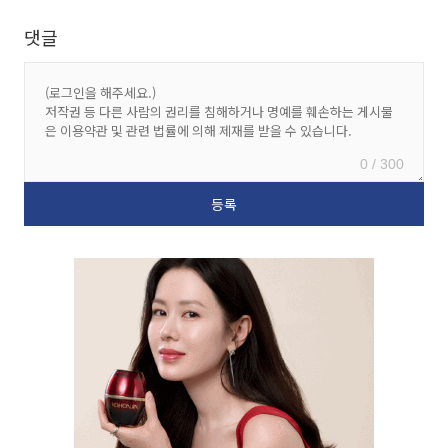
댓글
0 / 300