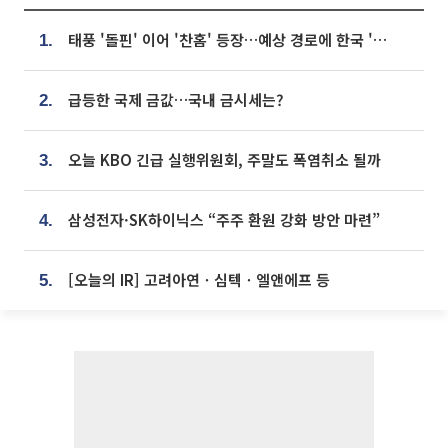
태풍 '돌핀' 이어 '찬홈' 등장…예상 경로에 한국 '한숨'
1.
급등한 국제 금값…국내 금시세는?
2.
오늘 KBO 긴급 실행위원회, 주말도 폭염취소 될까
3.
삼성전자·SK하이닉스 “주주 환원 강화 방안 마련”
4.
[오늘의 IR] 고려아연ㆍ심텍ㆍ엘앤에프 등
5.