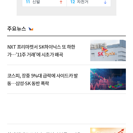
주요뉴스
NXT 프리마켓서 SK하이닉스 또 하한
가⋯‘11주 거래’에 시초가 왜곡
코스피, 장중 5%대 급락에 사이드카 발
동…삼성·SK 동반 폭락