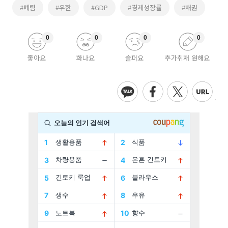
#폐렴
#우한
#GDP
#경제성장률
#채권
0
0
0
0
좋아요
화나요
슬퍼요
추가취재 원해요