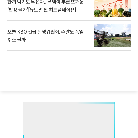
한끼 먹기도 무섭다...폭염이 부른 뜨거운
‘밥상 물가’[뉴노멀 된 히트플레이션]
오늘 KBO 긴급 실행위원회, 주말도 폭염
취소 될까