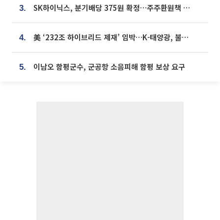
SK하이닉스, 분기배당 375원 확정…주주환원책 9월로 앞당겨 발표
3.
美 ‘232조 하이브리드 제재’ 임박…K-태양광, 불확실성 털고 날개 다나
4.
이남오 함평군수, 군공항 소음피해 함평 보상 요구
5.