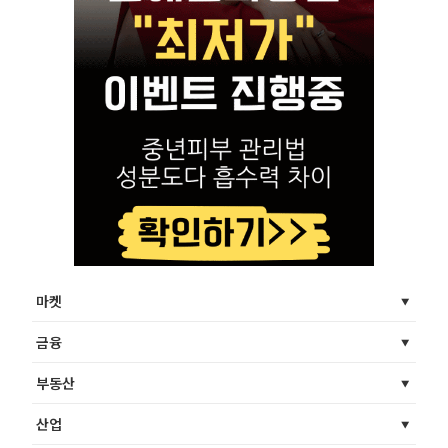
마켓
금융
부동산
산업