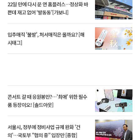
22일 만에 다시 문 연 홈플러스…정상화 바
쁜데 재고 없어 ‘발동동’[가보니]
입추매직 '불발', 처서매직은 올까요? [해
시태그]
콘서트 갈 때 응원봉만?⋯'최애' 위한 필수
품 등장이오! [솔드아웃]
서울시, 정부에 정비사업 규제 완화 '건
의'⋯국토부 "협의 중" 입장만 [종합]