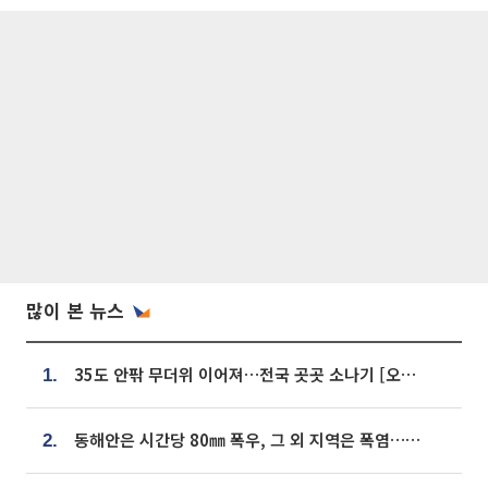
많이 본 뉴스
35도 안팎 무더위 이어져…전국 곳곳 소나기 [오늘 날씨]
1.
동해안은 시간당 80㎜ 폭우, 그 외 지역은 폭염…‘극과 극 날씨’
2.