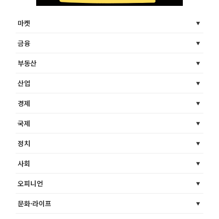
마켓
금융
부동산
산업
경제
국제
정치
사회
오피니언
문화·라이프