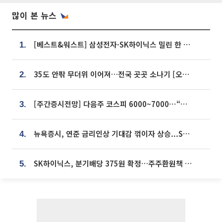
많이 본 뉴스
[베스트&워스트] 삼성전자·SK하이닉스 밀린 한 주…상상인증권은 85% 급등
1.
35도 안팎 무더위 이어져…전국 곳곳 소나기 [오늘 날씨]
2.
[주간증시전망] 다음주 코스피 6000~7000⋯“外人 수급은 정책이 변수”
3.
뉴욕증시, 연준 금리인상 기대감 꺾이자 상승...S&P500 사상 최고치 [종합]
4.
SK하이닉스, 분기배당 375원 확정…주주환원책 9월로 앞당겨 발표
5.