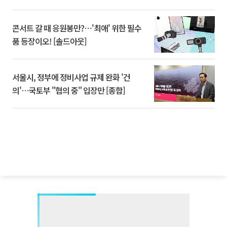
콘서트 갈 때 응원봉만?⋯'최애' 위한 필수
품 등장이오! [솔드아웃]
서울시, 정부에 정비사업 규제 완화 '건
의'⋯국토부 "협의 중" 입장만 [종합]