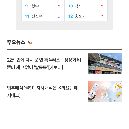
주요뉴스
22일 만에 다시 문 연 홈플러스…정상화 바
쁜데 재고 없어 ‘발동동’[가보니]
입추매직 '불발', 처서매직은 올까요? [해
시태그]