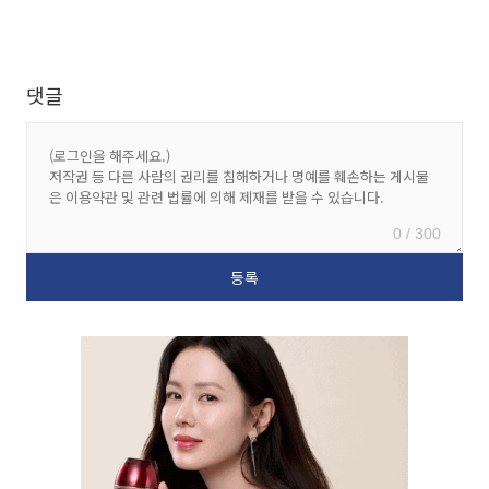
댓글
0 / 300