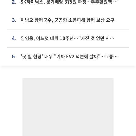
SK하이닉스, 분기배당 375원 확정…주주환원책 9월로 앞당겨 발표
2.
이남오 함평군수, 군공항 소음피해 함평 보상 요구
3.
임영웅, 어느덧 데뷔 10주년⋯"가진 것 없던 시절, 내 앞엔 20명의 팬뿐"
4.
'굿 윌 헌팅' 배우 "기아 EV2 덕분에 살아"…교통사고 후 안전성 극찬
5.