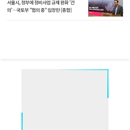
서울시, 정부에 정비사업 규제 완화 '건
의'⋯국토부 "협의 중" 입장만 [종합]