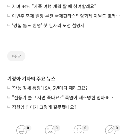
자녀 94% "가족 여행 계획 짤 때 참여할래요"
이번주 축제 일정-부천 국제판타스틱영화제·이월드 호러어드벤처·에버랜드 썸머워터펀 등
‘경험 無도 환영’ 첫 일자리 도전 설명서
#주말
기정아 기자의 주요 뉴스
'만능 절세 통장' ISA, 5년마다 깨라고요?
"선풍기 틀고 자면 죽나요?" 폭염이 재조명한 엄마표 괴담
장원영 영어가 그렇게 잘못됐나요?
0
0
0
0