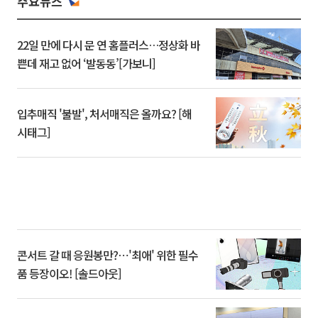
주요뉴스
22일 만에 다시 문 연 홈플러스…정상화 바
쁜데 재고 없어 ‘발동동’[가보니]
입추매직 '불발', 처서매직은 올까요? [해
시태그]
콘서트 갈 때 응원봉만?⋯'최애' 위한 필수
품 등장이오! [솔드아웃]