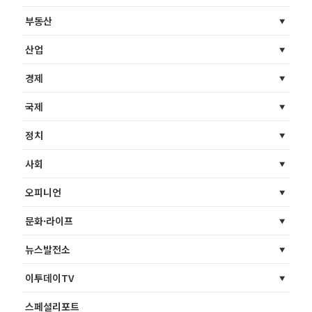
부동산
산업
경제
국제
정치
사회
오피니언
문화·라이프
뉴스발전소
이투데이TV
스페셜리포트