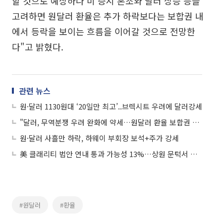
할 것으로 예상하나 미 증시 혼조와 달러 상승 등을
고려하면 원달러 환율은 추가 하락보다는 보합권 내
에서 등락을 보이는 흐름을 이어갈 것으로 전망한
다"고 밝혔다.
관련 뉴스
원·달러 1130원대 ‘20일만 최고’..브렉시트 우려에 달러강세
"달러, 무역분쟁 우려 완화에 약세…원달러 환율 보합권 예상"-키움증권
원·달러 사흘만 하락, 하웨이 부회장 보석+주가 강세
美 클래리티 법안 연내 통과 가능성 13%…상원 문턱서 제동
#원달러
#환율