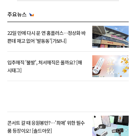
주요뉴스
22일 만에 다시 문 연 홈플러스…정상화 바
쁜데 재고 없어 ‘발동동’[가보니]
입추매직 '불발', 처서매직은 올까요? [해
시태그]
콘서트 갈 때 응원봉만?⋯'최애' 위한 필수
품 등장이오! [솔드아웃]