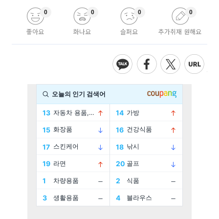
0
0
0
0
좋아요
화나요
슬퍼요
추가취재 원해요