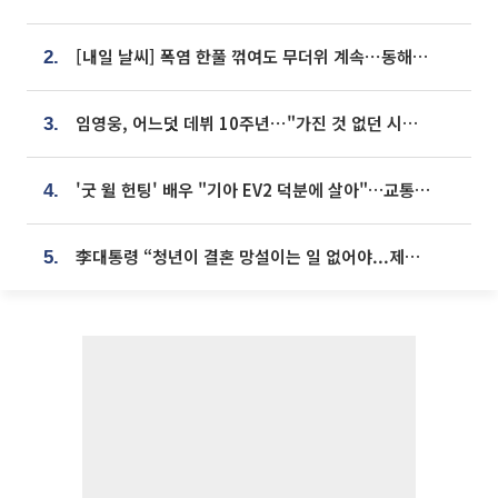
[내일 날씨] 폭염 한풀 꺾여도 무더위 계속⋯동해안 이틀 연속 비
2.
임영웅, 어느덧 데뷔 10주년⋯"가진 것 없던 시절, 내 앞엔 20명의 팬뿐"
3.
'굿 윌 헌팅' 배우 "기아 EV2 덕분에 살아"…교통사고 후 안전성 극찬
4.
李대통령 “청년이 결혼 망설이는 일 없어야...제도상 불이익 조사”
5.