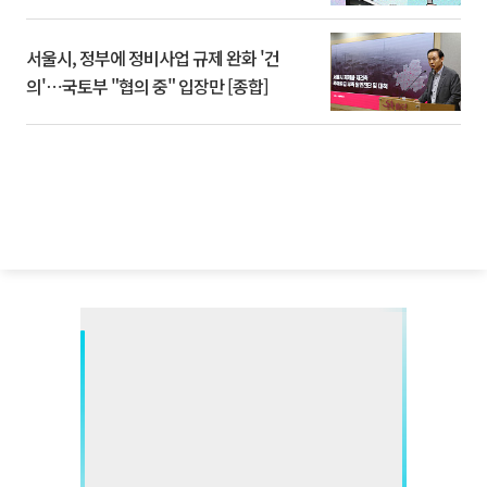
서울시, 정부에 정비사업 규제 완화 '건
의'⋯국토부 "협의 중" 입장만 [종합]