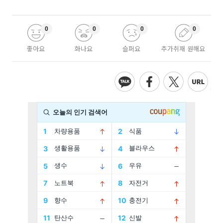
0
0
0
0
좋아요
화나요
슬퍼요
추가취재 원해요