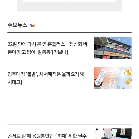
주요뉴스
22일 만에 다시 문 연 홈플러스…정상화 바
쁜데 재고 없어 ‘발동동’[가보니]
입추매직 '불발', 처서매직은 올까요? [해
시태그]
콘서트 갈 때 응원봉만?⋯'최애' 위한 필수