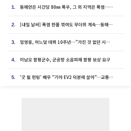
동해안은 시간당 80㎜ 폭우, 그 외 지역은 폭염…‘극과 극 날씨’
1.
[내일 날씨] 폭염 한풀 꺾여도 무더위 계속⋯동해안 이틀 연속 비
2.
임영웅, 어느덧 데뷔 10주년⋯"가진 것 없던 시절, 내 앞엔 20명의 팬뿐"
3.
이남오 함평군수, 군공항 소음피해 함평 보상 요구
4.
'굿 윌 헌팅' 배우 "기아 EV2 덕분에 살아"…교통사고 후 안전성 극찬
5.