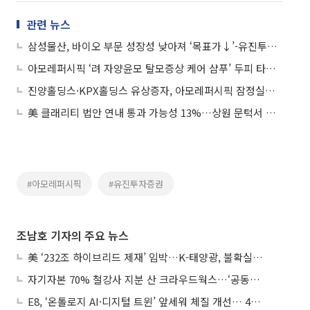
관련 뉴스
삼성물산, 바이오 부문 성장성 낮아져 ‘목표가↓’-유진투자증권
아모레퍼시픽 ‘려 자양윤모 탈모증상 케어 샴푸’ 두피 타입별 선택 가능
진양홀딩스·KPX홀딩스 유상증자, 아모레퍼시픽 잠정실적 (10월 29일)
美 클래리티 법안 연내 통과 가능성 13%…상원 문턱서 제동
#아모레퍼시픽
#유진투자증권
조남호 기자의 주요 뉴스
美 ‘232조 하이브리드 제재’ 임박…K-태양광, 불확실성 털고 날개 다나
자기자본 70% 철강사 지분 산 크라우드웍스…‘공동경영’으로 AI 시너지 낼까
E8, ‘온톨로지 AI·디지털 트윈’ 앞세워 체질 개선… 4분기 흑자전환 총력