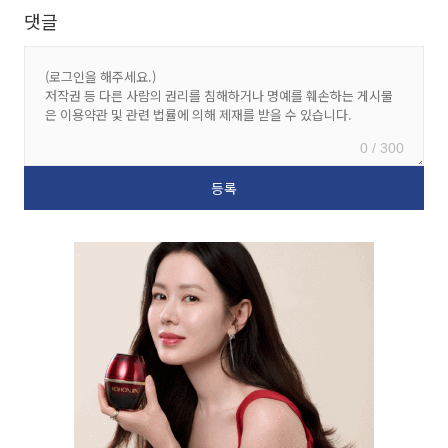
댓글
0 / 300