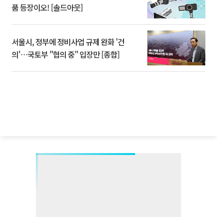
품 등장이오! [솔드아웃]
서울시, 정부에 정비사업 규제 완화 '건
의'⋯국토부 "협의 중" 입장만 [종합]