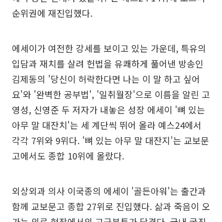
순위권에 재진입했다.
에세이가 여전한 강세를 보이고 있는 가운데, 특유의
입담과 재치를 살려 헌법을 유쾌하게 풀어낸 방송인
김제동의 '당신이 허락한다면 나는 이 말 하고 싶어
요'와 '완벽한 공부법', '일취월장'으로 이름을 알린 고
영성, 신영준 두 저자가 내놓은 성장 에세이 '뼈 있는
아무 말 대잔치'는 세 계단씩 뛰어 올라 예스24에서
각각 7위와 9위다. '뼈 있는 아무 말 대잔지'는 교보문
고에서도 종합 10위에 올랐다.
외상외과 의사 이국종의 에세이 '골든아워'는 출간과
함께 교보문고 종합 27위로 진입했다. 삶과 죽음이 오
가는 의료 현장에서의 고군분투가 담겼다. 국내 굵직