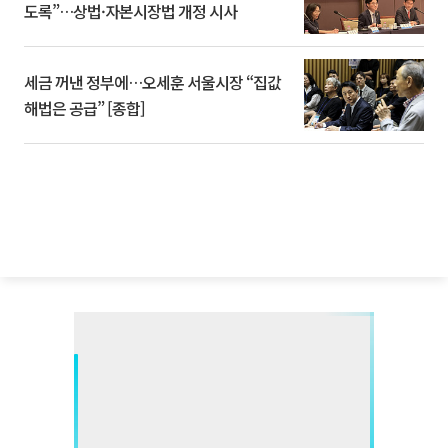
도록”…상법·자본시장법 개정 시사
세금 꺼낸 정부에…오세훈 서울시장 “집값
해법은 공급” [종합]