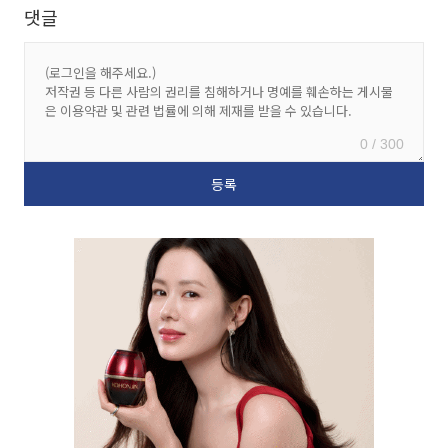
댓글
0 / 300