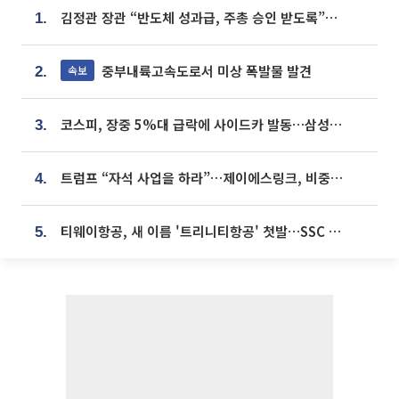
김정관 장관 “반도체 성과급, 주총 승인 받도록”…상법·자본시장법 개정 시사
1.
중부내륙고속도로서 미상 폭발물 발견
속보
2.
코스피, 장중 5%대 급락에 사이드카 발동…삼성·SK 동반 폭락
3.
트럼프 “자석 사업을 하라”…제이에스링크, 비중국 영구자석 공급망 구축 속도
4.
티웨이항공, 새 이름 '트리니티항공' 첫발…SSC 전략 본격화
5.