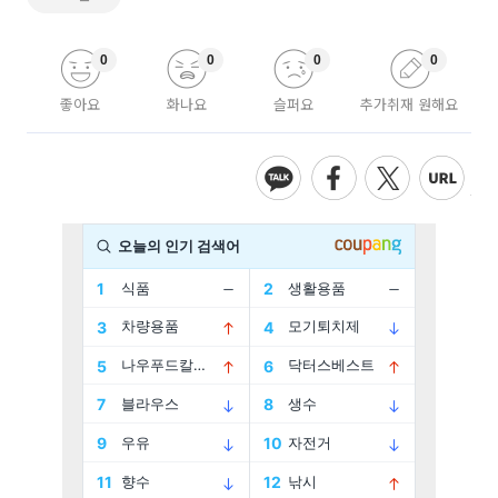
0
0
0
0
좋아요
화나요
슬퍼요
추가취재 원해요