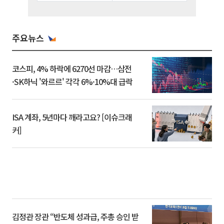
주요뉴스
코스피, 4% 하락에 6270선 마감…삼전
·SK하닉 '와르르' 각각 6%·10%대 급락
ISA 계좌, 5년마다 깨라고요? [이슈크래
커]
김정관 장관 “반도체 성과급, 주총 승인 받