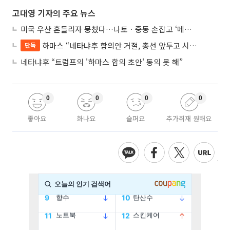
고대영 기자의 주요 뉴스
미국 우산 흔들리자 뭉쳤다…나토ㆍ중동 손잡고 ‘메카 공동방위’ 조약 체결
하마스 “네타냐후 합의안 거절, 총선 앞두고 시간 끌기”
단독
네타냐후 “트럼프의 '하마스 합의 초안' 동의 못 해”
0
0
0
0
좋아요
화나요
슬퍼요
추가취재 원해요