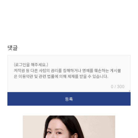
댓글
0 / 300