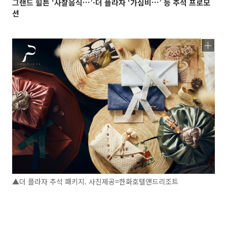
그랜드 힐튼 ‘사찰음식…’·더 플라자 ‘가심비…’ 등 추석 프로모
션
▲더 플라자 추석 패키지. 사진제공=한화호텔앤드리조트