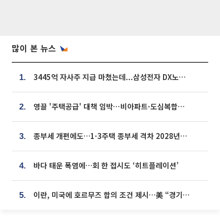
많이 본 뉴스
3445억 자사주 지급 마쳤는데...삼성전자 DX노조, 뒤늦은 '떼쓰기 집회'
1.
영끌 '주택공급' 대책 임박⋯비아파트·도심복합까지 총동원
2.
종부세 개편에도…1·3주택 종부세 격차 2028년부터 확대
3.
바다 태운 폭염에…회 한 접시도 ‘히트플레이션’
4.
이란, 미국에 호르무즈 합의 조건 제시…美 “경기 아직 안 끝나” [종합]
5.