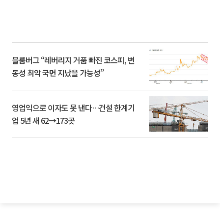
블룸버그 “레버리지 거품 빠진 코스피, 변
동성 최악 국면 지났을 가능성”
영업익으로 이자도 못 낸다…건설 한계기
업 5년 새 62→173곳