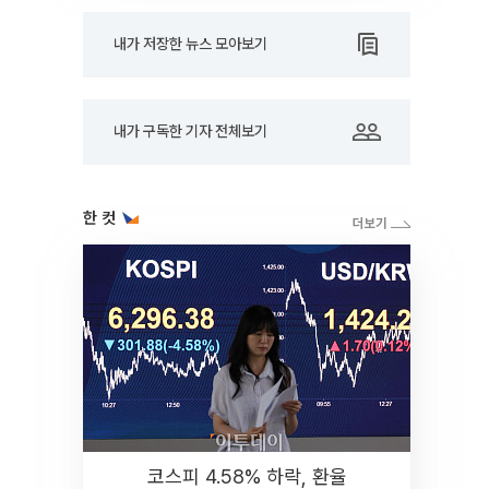
내가 저장한 뉴스 모아보기
내가 구독한 기자 전체보기
한 컷
코스피 4.58% 하락, 환율