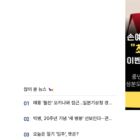
많이 본 뉴스
태풍 '돌핀' 오키나와 접근…일본기상청 경로 업데이트
01
빅뱅, 20주년 기념 '새 뱅봉' 선보인다⋯콘서트 앞두고 팝업 개최
02
오늘은 절기 '입추', 뜻은?
03