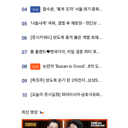
합수본, '통계 조작' 서울·경기·충북 선관위 등 추가 압수수색
04
속보
‘나솔사계’ 국화, 결별 후 재등장⋯첫인상 투표 휩쓸고 ‘인기녀’ 등극
05
[증시키워드] 반도체 충격 뚫은 개별 호재...포스코퓨처엠·에코프로·한화솔루션 '눈길'
06
톰 홀랜드♥젠데이아, 비밀 결혼 파티 포착⋯호텔 대관비만 9억
07
논란의 'Busan is Good'…8억 도시브랜드, 용산 대통령실 CI 업체가 수행
08
단독
[특징주] 반도체 온기 탄 2차전지...삼성SDI, 장 초반 7% 넘게 껑충
09
[오늘의 증시일정] 파마리서치·금호석유화학·코오롱인더·상상인증권 등
10
최신 영상