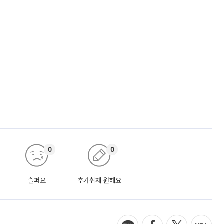
0
0
슬퍼요
추가취재 원해요