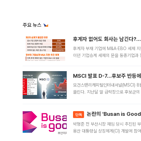
주요 뉴스
후계자 없어도 회사는 남긴다?…‘
후계자 부재 기업에 M&A·EBO 세제 
이던 기업승계 세제의 문을 동종기업과 
대신 M&A나 임직원 인수(EBO)를 통
늘
MSCI 발표 D-7…후보주 반등
모건스탠리캐피털인터내셔널(MSCI) 8
쏠린다. 지난달 말 급락장으로 후보군의
가능성과 지수 추종 자금 유입 기대가 
논란의 'Busan is Go
단독
박형준 전 부산시장 재임 당시 추진된 부산
용산 대통령실 상징체계(CI) 개발에 참
도시브랜드 사업이 공개 이후 시민 공감