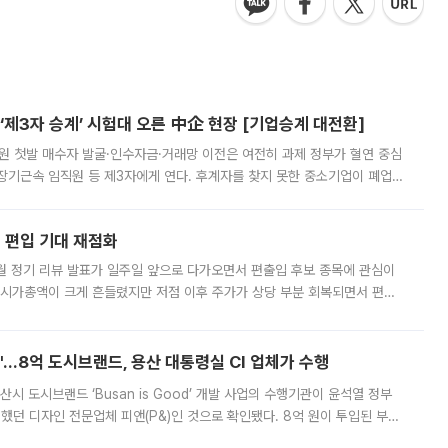
제3자 승계’ 시험대 오른 中企 현장 [기업승계 대전환]
지원 첫발 매수자 발굴·인수자금·거래망 이전은 여전히 과제 정부가 혈연 중심
장기근속 임직원 등 제3자에게 연다. 후계자를 찾지 못한 중소기업이 폐업
해 기술과 일자리를 남기도록 하겠다는 취지다. 다만 세금 감면만으로 거래를
에 편입 기대 재점화
월 정기 리뷰 발표가 일주일 앞으로 다가오면서 편출입 후보 종목에 관심이
 시가총액이 크게 흔들렸지만 저점 이후 주가가 상당 부분 회복되면서 편입
다시 부각되고 있다. 7일 금융투자업계에 따르면 MSCI는 한국시간으로 오는
od'…8억 도시브랜드, 용산 대통령실 CI 업체가 수행
시 도시브랜드 ‘Busan is Good’ 개발 사업의 수행기관이 윤석열 정부
여했던 디자인 전문업체 피앤(P&)인 것으로 확인됐다. 8억 원이 투입된 부산
 부족과 디자인 정체성 논란에 휩싸였던 만큼, 사업 선정 과정과 결과물에