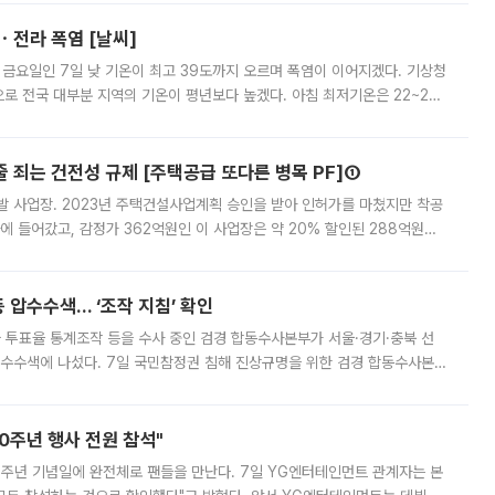
ㆍ전라 폭염 [날씨]
 금요일인 7일 낮 기온이 최고 39도까지 오르며 폭염이 이어지겠다. 기상청
로 전국 대부분 지역의 기온이 평년보다 높겠다. 아침 최저기온은 22~27
 대부분 지역에 폭염특보가 발효된 가운데 최고체감온도는 35도 안팎까지 올라
줄 죄는 건전성 규제 [주택공급 또다른 병목 PF]①
발 사업장. 2023년 주택건설사업계획 승인을 받아 인허가를 마쳤지만 착공
에 들어갔고, 감정가 362억원인 이 사업장은 약 20% 할인된 288억원에
 현재는 4차 공매를 위한 조건 협의가 진행 중이다. 수도권의 주요 주거 배
 압수수색… ‘조작 지침’ 확인
와 투표율 통계조작 등을 수사 중인 검경 합동수사본부가 서울·경기·충북 선
 압수수색에 나섰다. 7일 국민참정권 침해 진상규명을 위한 검경 합동수사본
추가 증거 확보를 위해 중앙선관위, 서울시·경기도·충청북도 선관위, 김포시
10주년 행사 전원 참석"
 10주년 기념일에 완전체로 팬들을 만난다. 7일 YG엔터테인먼트 관계자는 본