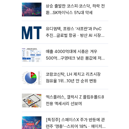
상승 출발한 코스피·코스닥, 하락 전
환…SK하이닉스 5%대 약세
유디엠텍, 프랑스 ‘샤프란’과 PoC
추진…글로벌 항공ㆍ방산 AI 시장
공략
매출 4000억대에 시총은 겨우
500억…구영테크 낮은 몸값에 저가
승계 마무리
코람코신탁, LH 제치고 리츠시장
점유율 1위…10년 만 순위 변동
엑스플러스, 갤럭시 Z 플립8·폴드8
전용 액세서리 선보여
[특징주] 스페이스X 주가 반등에 관
련주 ‘껑충’⋯스피어 18%ㆍ에이치