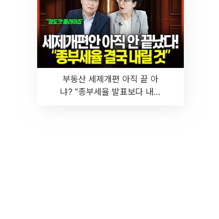
부동산 세제개편 아직 끝 아
냐? "종부세율 발표보다 내릴
것" 장기거주·양도세 전망 I 집
땅지성 I 김인만, 진미윤