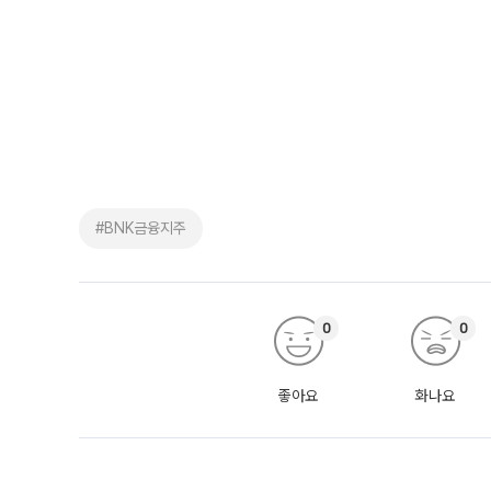
#BNK금융지주
0
0
좋아요
화나요