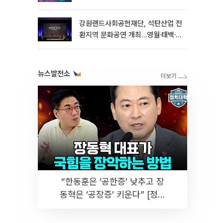
브이엠 12%↑
강원랜드사회공헌재단, 석탄산업 전
환지역 문화공연 개최…영월·태백·삼
척서 3회
뉴스발전소
“한동훈은 ‘공한증’ 낮추고 장
동혁은 ‘공장증’ 키운다” [정치
대학]