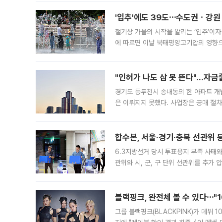
'입추'에도 39도⋯수도권ㆍ강원
절기상 가을의 시작을 알리는 ‘입추’이자
에 따르면 이날 북태평양고기압의 영향으
도, 낮 최고기온은 31~39도로, 전국
"인허가 나도 삽 못 뜬다"…자금
경기도 동두천시 송내동의 한 아파트 개
은 이뤄지지 못했다. 사업장은 공매 절차
3차 공매까지 진행됐으나 모두 유찰됐다.
후
합수본, 서울·경기·충북 선관위 등
6.3지방선거 당시 투표용지 부족 사태
관위와 시, 군, 구 단위 선관위를 추가
부(김태훈 서울중앙지검 3차장검사)는 
블랙핑크, 완전체 볼 수 있다⋯"
그룹 블랙핑크(BLACKPINK)가 데뷔