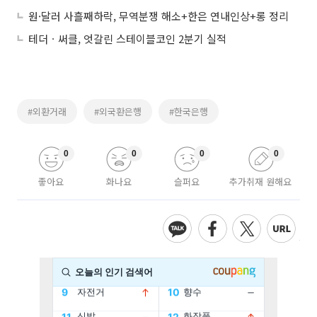
원·달러 사흘째하락, 무역분쟁 해소+한은 연내인상+롱 정리
테더ㆍ써클, 엇갈린 스테이블코인 2분기 실적
#외환거래
#외국환은행
#한국은행
0
0
0
0
좋아요
화나요
슬퍼요
추가취재 원해요