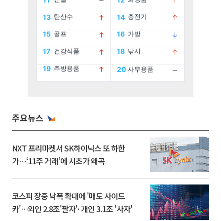
주요뉴스
NXT 프리마켓서 SK하이닉스 또 하한
가⋯‘11주 거래’에 시초가 왜곡
코스피 장중 낙폭 확대에 '매도 사이드
카'…외인 2.8조'팔자'· 개인 3.1조 '사자'