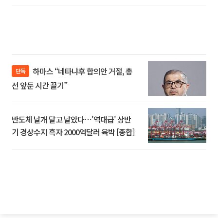
하마스 “네타냐후 합의안 거절, 총
단독
선 앞둔 시간 끌기”
반도체 날개 달고 날았다⋯'역대급' 상반
기 경상수지 흑자 2000억달러 육박 [종합]