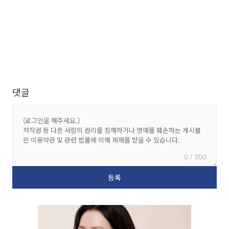
댓글
0 / 300