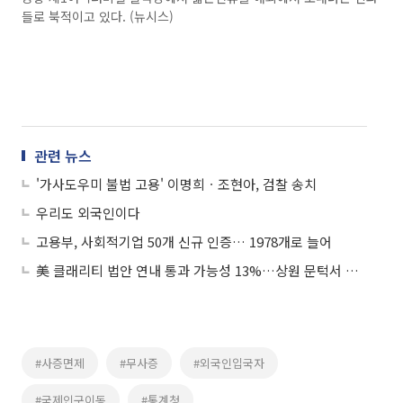
들로 북적이고 있다. (뉴시스)
관련 뉴스
'가사도우미 불법 고용' 이명희ㆍ조현아, 검찰 송치
우리도 외국인이다
고용부, 사회적기업 50개 신규 인증… 1978개로 늘어
美 클래리티 법안 연내 통과 가능성 13%…상원 문턱서 제동
#사증면제
#무사증
#외국인입국자
#국제인구이동
#통계청