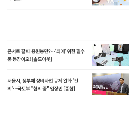
콘서트 갈 때 응원봉만?⋯'최애' 위한 필수
품 등장이오! [솔드아웃]
서울시, 정부에 정비사업 규제 완화 '건
의'⋯국토부 "협의 중" 입장만 [종합]