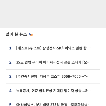
많이 본 뉴스
[베스트&워스트] 삼성전자·SK하이닉스 밀린 한 주…상상인증권은 85% 급등
1.
35도 안팎 무더위 이어져…전국 곳곳 소나기 [오늘 날씨]
2.
[주간증시전망] 다음주 코스피 6000~7000⋯“外人 수급은 정책이 변수”
3.
뉴욕증시, 연준 금리인상 기대감 꺾이자 상승...S&P500 사상 최고치 [종합]
4.
SK하이닉스, 분기배당 375원 확정…주주환원책 9월로 앞당겨 발표
5.