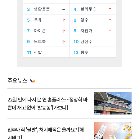
주요뉴스
22일 만에 다시 문 연 홈플러스…정상화 바
쁜데 재고 없어 ‘발동동’[가보니]
입추매직 '불발', 처서매직은 올까요? [해
시태그]