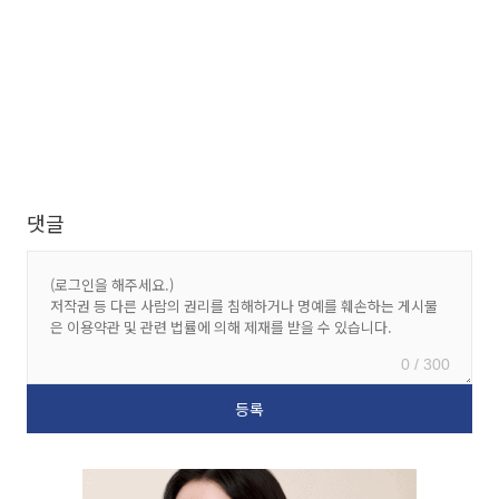
댓글
0 / 300