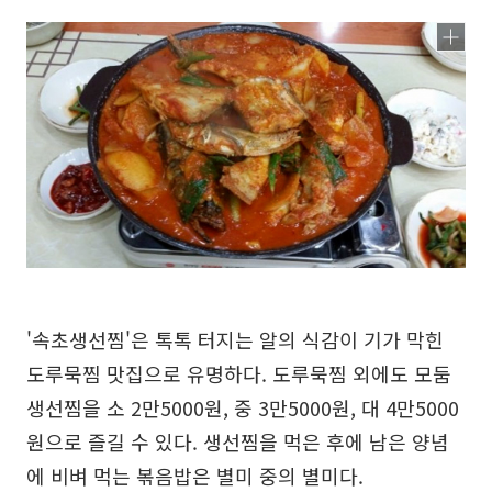
'속초생선찜'은 톡톡 터지는 알의 식감이 기가 막힌
도루묵찜 맛집으로 유명하다. 도루묵찜 외에도 모둠
생선찜을 소 2만5000원, 중 3만5000원, 대 4만5000
원으로 즐길 수 있다. 생선찜을 먹은 후에 남은 양념
에 비벼 먹는 볶음밥은 별미 중의 별미다.