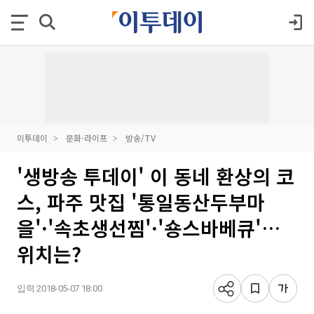
이투데이
문화·라이프
방송/TV
'생방송 투데이' 이 동네 환상의 코
스, 파주 맛집 '통일동산두부마
을'·'속초생선찜'·'숑스바베큐'…
위치는?
입력 2018-05-07 18:00