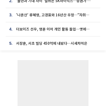
'불안과 기대 사이' 널뛰는 SK하이닉스…증권가 "HBM4·LTA 기반 펀터멘털 견고"
2.
'나혼산' 류혜영, 고경표와 16년산 우정…"자취방서 부모님과 마주쳐"
3.
더보이즈 선우, 영훈 이어 개인 활동 돌입⋯앳에어리어와 전속계약
4.
서장훈, 서초 빌딩 450억에 내놨다⋯시세차익은
5.