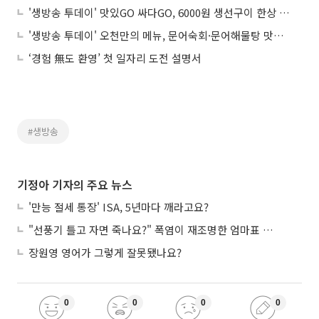
'생방송 투데이' 맛있GO 싸다GO, 6000원 생선구이 한상 '곽홍백 외식연구소'…위치는?
'생방송 투데이' 오천만의 메뉴, 문어숙회·문어해물탕 맛집 '천하일미'…위치는?
‘경험 無도 환영’ 첫 일자리 도전 설명서
#생방송
기정아 기자의 주요 뉴스
'만능 절세 통장' ISA, 5년마다 깨라고요?
"선풍기 틀고 자면 죽나요?" 폭염이 재조명한 엄마표 괴담
장원영 영어가 그렇게 잘못됐나요?
0
0
0
0