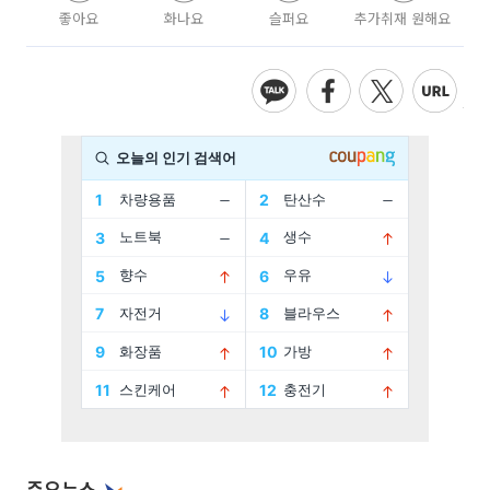
좋아요
화나요
슬퍼요
추가취재 원해요
주요뉴스