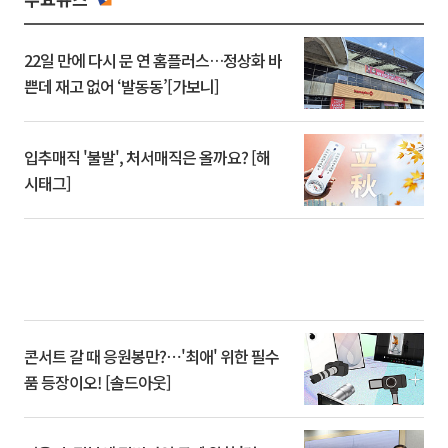
22일 만에 다시 문 연 홈플러스…정상화 바
쁜데 재고 없어 ‘발동동’[가보니]
입추매직 '불발', 처서매직은 올까요? [해
시태그]
콘서트 갈 때 응원봉만?⋯'최애' 위한 필수
품 등장이오! [솔드아웃]