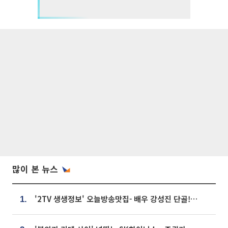
많이 본 뉴스
'2TV 생생정보' 오늘방송맛집- 배우 강성진 단골! 쌀국수ㆍ푸팟퐁 커리 맛집 '블○○○'
1.