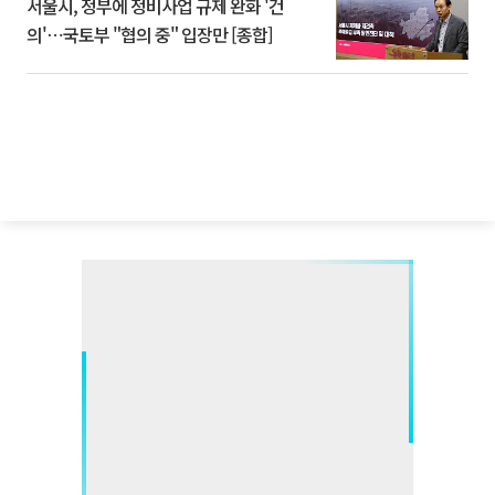
서울시, 정부에 정비사업 규제 완화 '건
의'⋯국토부 "협의 중" 입장만 [종합]