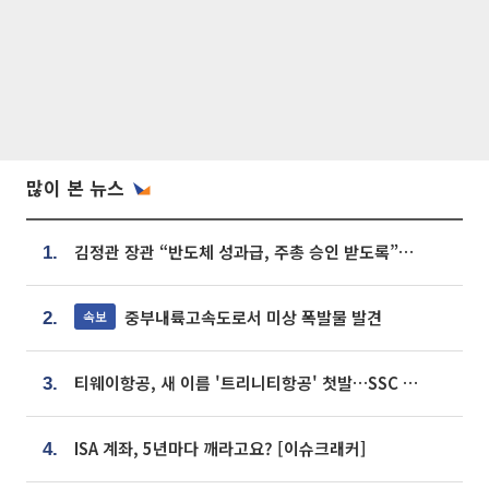
많이 본 뉴스
김정관 장관 “반도체 성과급, 주총 승인 받도록”…상법·자본시장법 개정 시사
1.
중부내륙고속도로서 미상 폭발물 발견
속보
2.
티웨이항공, 새 이름 '트리니티항공' 첫발…SSC 전략 본격화
3.
ISA 계좌, 5년마다 깨라고요? [이슈크래커]
4.