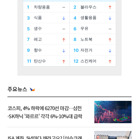
주요뉴스
코스피, 4% 하락에 6270선 마감…삼전
·SK하닉 '와르르' 각각 6%·10%대 급락
ISA 계좌, 5년마다 깨라고요? [이슈크래