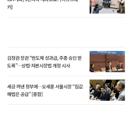
커]
김정관 장관 “반도체 성과급, 주총 승인 받
도록”…상법·자본시장법 개정 시사
세금 꺼낸 정부에…오세훈 서울시장 “집값
해법은 공급” [종합]