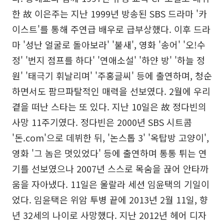
한 故 이은주는 지난 1999년 방송된 SBS 드라마 '카
이스트'를 통해 주연급 배우로 급부상했다. 이후 드라
마 '성난 얼굴로 돌아보라' '불새', 영화 '송어' '오!수
정' '번지 점프를 하다' '연애소설' '하얀 방' '하늘 정
원' '태극기 휘날리며' '주홍글씨' 등에 출연하며, 청순
하면서도 팜므파탈적인 매력을 선보였다. 2월에 우리
곁을 떠난 스타는 또 있다. 지난 10일은 故 정다빈의
사망 11주기였다. 정다빈은 2000년 SBS 시트콤
'돈.com'으로 데뷔한 뒤, '논스톱 3' '옥탑방 고양이',
영화 '그 놈은 멋있었다' 등에 출연하며 통통 튀는 연
기를 선보였으나 2007년 스스로 목숨을 끊어 안타까
움을 자아냈다. 11일은 울랄라 세션 임윤택의 기일이
었다. 임윤택은 위암 투병 끝에 2013년 2월 11일, 향
년 32세의 나이로 사망했다. 지난 2012년 헤어 디자