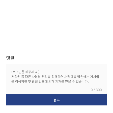
댓글
0 / 300