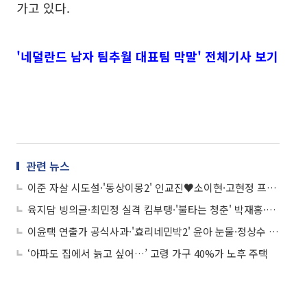
가고 있다.
'네덜란드 남자 팀추월 대표팀 막말' 전체기사 보기
관련 뉴스
이준 자살 시도설·'동상이몽2' 인교진♥소이현·고현정 프롬프터·'효리네민박2' 이효리 윤아 등
육지담 빙의글·최민정 실격 킴부탱·'불타는 청춘' 박재홍·준케이 음주운전 등
이윤택 연출가 공식사과·'효리네민박2' 윤아 눈물·정상수 음주사고·평창올림픽 경기 일정 등
‘아파도 집에서 늙고 싶어…’ 고령 가구 40%가 노후 주택