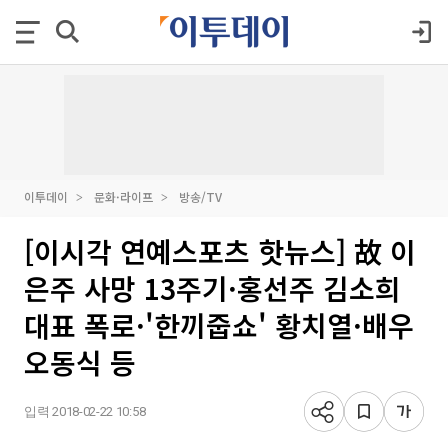
이투데이
문화·라이프
방송/TV
[이시각 연예스포츠 핫뉴스] 故 이
은주 사망 13주기·홍선주 김소희
대표 폭로·'한끼줍쇼' 황치열·배우
오동식 등
입력 2018-02-22 10:58