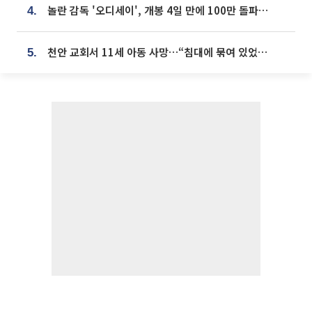
놀란 감독 '오디세이', 개봉 4일 만에 100만 돌파⋯'왕사남' 보다 빠르다
4.
천안 교회서 11세 아동 사망…“침대에 묶여 있었다” 진술 확보
5.