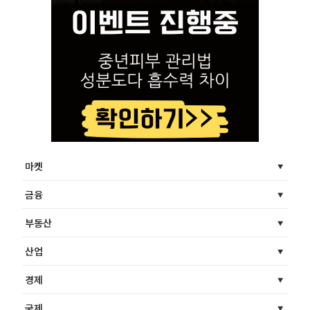
마켓
금융
부동산
산업
경제
국제