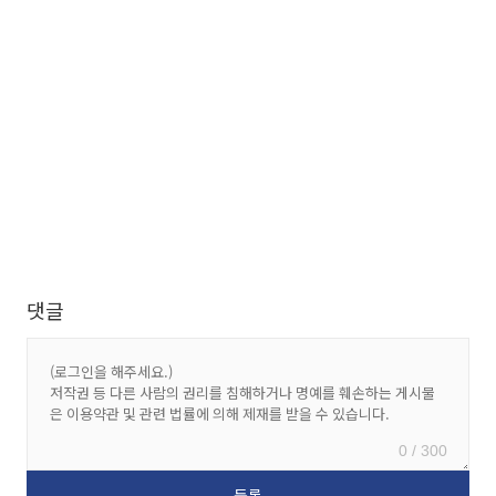
댓글
0 / 300