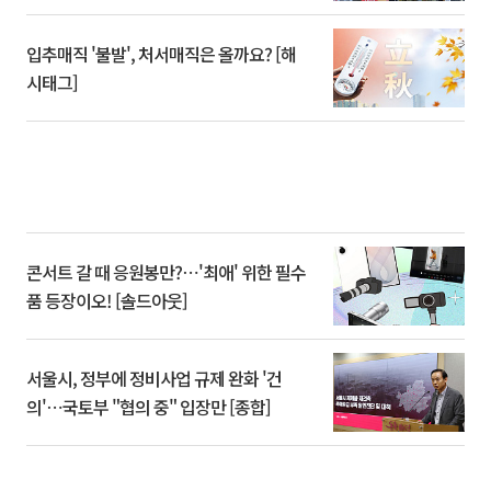
입추매직 '불발', 처서매직은 올까요? [해
시태그]
콘서트 갈 때 응원봉만?⋯'최애' 위한 필수
품 등장이오! [솔드아웃]
서울시, 정부에 정비사업 규제 완화 '건
의'⋯국토부 "협의 중" 입장만 [종합]