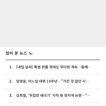
많이 본 뉴스
[내일 날씨] 폭염 한풀 꺾여도 무더위 계속⋯동해안 이틀 연속 비
1.
임영웅, 어느덧 데뷔 10주년⋯"가진 것 없던 시절, 내 앞엔 20명의 팬뿐"
2.
김희철, '뒤집힌 태극기' 지적 후 정치색 논란…"좌우 떠나 우리나라 국기"
3.