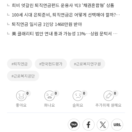
희비 엇갈린 퇴직연금펀드 운용사 빅3 ‘채권혼합형’ 상품
100세 시대 은퇴준비, 퇴직연금은 어떻게 선택해야 할까? DC or DB?
퇴직연금 일시금 1인당 1460만원 받아
美 클래리티 법안 연내 통과 가능성 13%…상원 문턱서 제동
#퇴직연금
#한국펀드평가
#근로복지연구원
#근로복지공단
0
0
0
0
좋아요
화나요
슬퍼요
추가취재 원해요