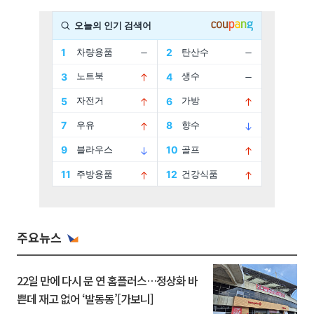
주요뉴스
22일 만에 다시 문 연 홈플러스…정상화 바
쁜데 재고 없어 ‘발동동’[가보니]