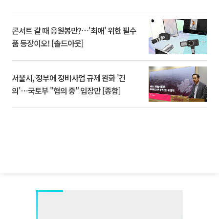
콘서트 갈 때 응원봉만?⋯'최애' 위한 필수
품 등장이오! [솔드아웃]
서울시, 정부에 정비사업 규제 완화 '건
의'⋯국토부 "협의 중" 입장만 [종합]