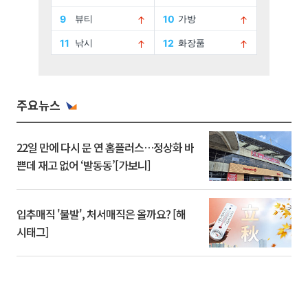
주요뉴스
22일 만에 다시 문 연 홈플러스…정상화 바
쁜데 재고 없어 ‘발동동’[가보니]
입추매직 '불발', 처서매직은 올까요? [해
시태그]