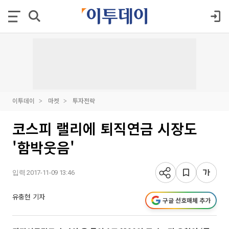
이투데이
마켓
투자전략
코스피 랠리에 퇴직연금 시장도
'함박웃음'
입력 2017-11-09 13:46
유충현 기자
구글 선호매체 추가