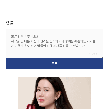
댓글
0 / 300