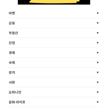
마켓
금융
부동산
산업
경제
국제
정치
사회
오피니언
문화·라이프