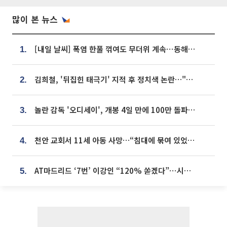
많이 본 뉴스
[내일 날씨] 폭염 한풀 꺾여도 무더위 계속⋯동해안 이틀 연속 비
1.
김희철, '뒤집힌 태극기' 지적 후 정치색 논란…"좌우 떠나 우리나라 국기"
2.
놀란 감독 '오디세이', 개봉 4일 만에 100만 돌파⋯'왕사남' 보다 빠르다
3.
천안 교회서 11세 아동 사망…“침대에 묶여 있었다” 진술 확보
4.
AT마드리드 ‘7번’ 이강인 “120% 쏟겠다”⋯시메오네 감독 “필요한 선수”
5.