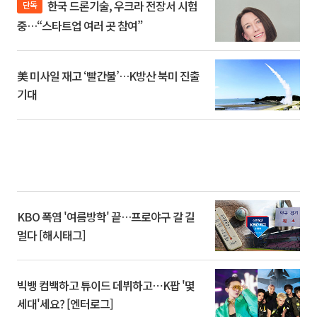
한국 드론기술, 우크라 전장서 시험
단독
중…“스타트업 여러 곳 참여”
美 미사일 재고 ‘빨간불’…K방산 북미 진출
기대
KBO 폭염 '여름방학' 끝…프로야구 갈 길
멀다 [해시태그]
빅뱅 컴백하고 튜이드 데뷔하고⋯K팝 '몇
세대'세요? [엔터로그]