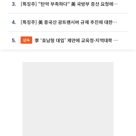
[특징주] “탄약 부족하다“ 美 국방부 증산 요청에⋯국내 방산주 급등세
3.
[특징주] 美 중국산 광트랜시버 규제 추진에 대한광통신 등 광통신株 강세
4.
李 ‘호남형 대입’ 제안에 교육청·지역대학 서·논술형 입시 연계 '착수'
단독
5.