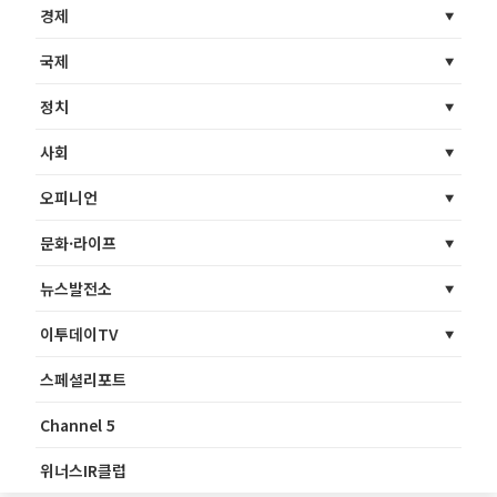
경제
국제
정치
사회
오피니언
문화·라이프
뉴스발전소
이투데이TV
스페셜리포트
Channel 5
위너스IR클럽