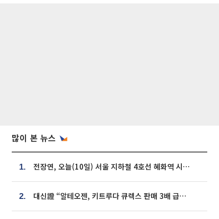
많이 본 뉴스
전장연, 오늘(10일) 서울 지하철 4호선 혜화역 시위…1호선 용산역 무정차
1.
대신證 “알테오젠, 키트루다 큐렉스 판매 3배 급증…목표가 41만원 상향”
2.