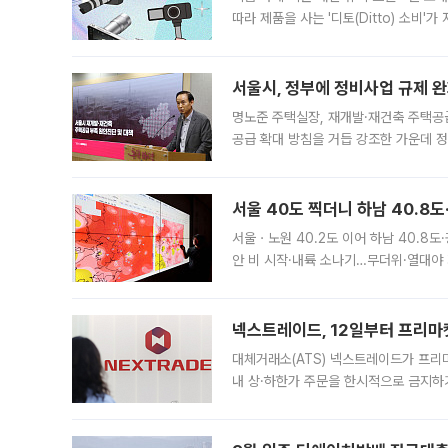
따라 제품을 사는 '디토(Ditto) 소비
어디일까요? 아이돌 콘서트 시작을 기다
서울시, 정부에 정비사업 규제 완화
명노준 주택실장, 재개발·재건축 주택공
공급 확대 방침을 거듭 강조한 가운데 정
면 반박하고 나섰다. 명노준 서울시 주택
서울 40도 찍더니 하남 40.8도
서울ㆍ노원 40.2도 이어 하남 40.8도
안 비 시작·내륙 소나기…무더위·열대야 
에서도 40도를 웃도는 기온이 관측됐다
의 극심한
넥스트레이드, 12일부터 프리마
대체거래소(ATS) 넥스트레이드가 프리
내 상·하한가 주문을 한시적으로 금지하
가 체결 사례와 관련해 설명자료를 내고