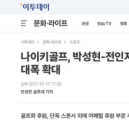
문화·라이프
관광
방송/TV
영화
이투데이
문화·라이프
스포츠
나이키골프, 박성현-전인지
대폭 확대
입력 2017-01-17 17:32
안성찬 골프대 기자
골프화 후원, 단독 스폰서 외에 어패럴 후원 부문