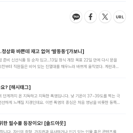
…정상화 바쁜데 재고 없어 ‘발동동’[가보니]
준비 신선식품 등 순차 입고…13일 정식 개장 목표 22일 만에 다시 문을
오전부터 직원들은 비어 있는 진열대를 채우느라 바쁘게 움직였다. 계란과
리를 잡기 시작했지만, 매장 곳곳엔 여전히 텅 빈 매대가 먼저 눈에 들어왔
까요? [해시태그]
’의 단계까지 온 지독하고 지독한 폭염입니다. 낮 기온이 37~39도를 찍는 극
 선선하게 느껴질 지경인데요. 이번 폭염의 중심은 처음 영남을 비롯한 동쪽
 북서풍이 산맥을 넘어 영남 쪽으로 내려오면서 뜨겁고 건조해졌는데요.
 위한 필수품 등장이오! [솔드아웃]
합니다. 자신의 취향, 가치관과 유사하거나 인기 있는 인물 혹은 콘텐츠를