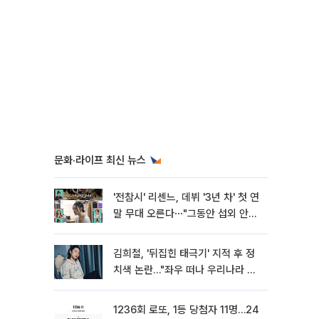
문화·라이프 최신 뉴스
'전참시' 리센느, 데뷔 '3년 차' 첫 연
말 무대 오른다⋯"그동안 섭외 안
와"
김희철, '뒤집힌 태극기' 지적 후 정
치색 논란…"좌우 떠나 우리나라 국
기"
1236회 로또, 1등 당첨자 11명…24