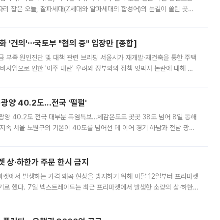
'가 자리 잡은 오늘, 잘파세대(Z세대와 알파세대의 합성어)의 눈길이 쏠린 곳은
리는 공연장. 응원봉만큼이나 눈에 띄는 게 있습니다. 공연이 시작되기
 '건의'⋯국토부 "협의 중" 입장만 [종합]
급 부족 원인진단 및 대책 관련 브리핑 서울시가 재개발·재건축을 통한 주택
비사업으로 인한 '이주 대란' 우려와 정부와의 정책 엇박자 논란에 대해 정
실장은 2031년까지 31만 가구 착공 목표에 차질이 없다는 입장이나,
·광양 40.2도…전국 '펄펄'
·광양 40.2도 전국 대부분 폭염특보…체감온도도 곳곳 38도 넘어 8일 동해
지속 서울 노원구의 기온이 40도를 넘어선 데 이어 경기 하남과 전남 광양
. 전국 대부분 지역에 폭염특보가 내려진 가운데 곳곳에서 39~40도 안팎
켓 상·하한가 주문 한시 금지
마켓에서 발생하는 가격 왜곡 현상을 방지하기 위해 이달 12일부터 프리마켓
기로 했다. 7일 넥스트레이드는 최근 프리마켓에서 발생한 소량의 상·하한
, 주문 오류로 인한 가격 급등락을 최소화하기 위한 비상 대응방안을 발표