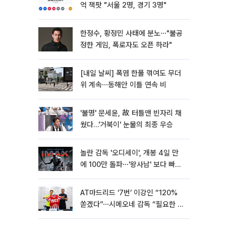
억 잭팟 "서울 2명, 경기 3명"
한정수, 황정민 사태에 분노⋯"불공
정한 게임, 폭로자도 오픈 하라"
[내일 날씨] 폭염 한풀 꺾여도 무더
위 계속⋯동해안 이틀 연속 비
'불명' 문세윤, 故 터틀맨 빈자리 채
웠다…'거북이' 눈물의 최종 우승
놀란 감독 '오디세이', 개봉 4일 만
에 100만 돌파⋯'왕사남' 보다 빠르
다
AT마드리드 ‘7번’ 이강인 “120%
쏟겠다”⋯시메오네 감독 “필요한 선
수”