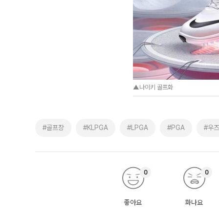
▲나이키 골프화
#골프장
#KLPGA
#LPGA
#PGA
#우
0
0
좋아요
화나요