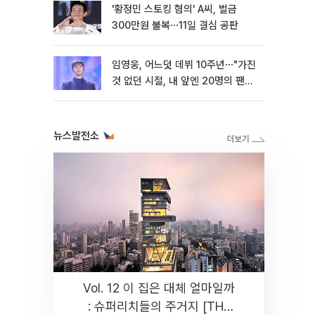
'황정민 스토킹 혐의' A씨, 벌금
300만원 불복⋯11일 결심 공판
임영웅, 어느덧 데뷔 10주년⋯"가진
것 없던 시절, 내 앞엔 20명의 팬
뿐"
뉴스발전소
Vol. 12 이 집은 대체 얼마일까
: 슈퍼리치들의 주거지 [THE