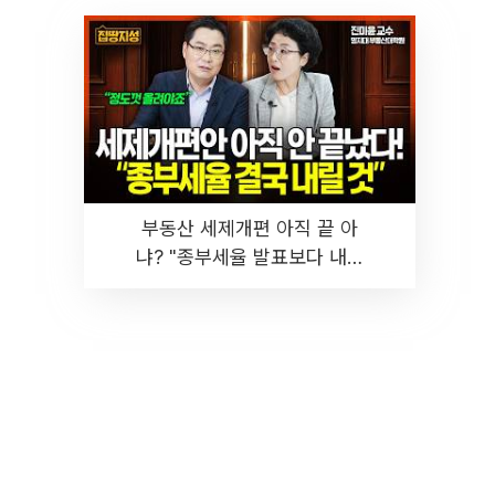
부동산 세제개편 아직 끝 아
냐? "종부세율 발표보다 내릴
것" 장기거주·양도세 전망 I 집
땅지성 I 김인만, 진미윤