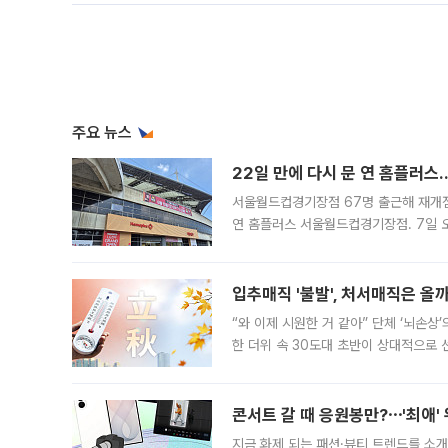
주요 뉴스
22일 만에 다시 문 연 홈플러스
서울월드컵경기장점 67명 출근해 재개점 
연 홈플러스 서울월드컵경기장점. 7일 
우유, 과일 같은 신선식품이 차근차근 자
입추매직 '불발', 처서매직은 올
“와 이제 시원한 거 같아” 단체 ‘뇌손상
한 더위 속 30도대 초반이 상대적으로
지역에 있었습니다. 7월 말에는 서풍과
콘서트 갈 때 응원봉만?⋯'최애'
지금 화제 되는 패션·뷰티 트렌드를 소개