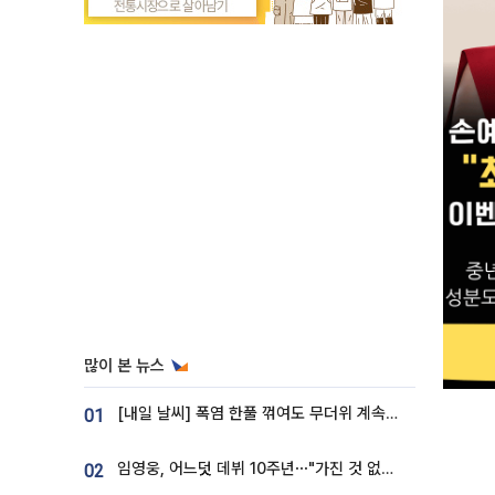
많이 본 뉴스
[내일 날씨] 폭염 한풀 꺾여도 무더위 계속⋯동해안 이틀 연속 비
01
임영웅, 어느덧 데뷔 10주년⋯"가진 것 없던 시절, 내 앞엔 20명의 팬뿐"
02