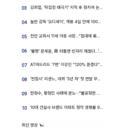
김희철, '뒤집힌 태극기' 지적 후 정치색 논란…"좌우 떠나 우리나라 국기"
03
놀란 감독 '오디세이', 개봉 4일 만에 100만 돌파⋯'왕사남' 보다 빠르다
04
천안 교회서 11세 아동 사망…“침대에 묶여 있었다” 진술 확보
05
06
'불명' 문세윤, 故 터틀맨 빈자리 채웠다…'거북이' 눈물의 최종 우승
AT마드리드 ‘7번’ 이강인 “120% 쏟겠다”⋯시메오네 감독 “필요한 선수”
07
'전참시' 리센느, 데뷔 '3년 차' 첫 연말 무대 오른다⋯"그동안 섭외 안 와"
08
한정수, 황정민 사태에 분노⋯"불공정한 게임, 폭로자도 오픈 하라"
09
10대 건설사 브랜드 아파트 청약 경쟁률 9.85대 1…일반 단지의 4배
10
최신 영상