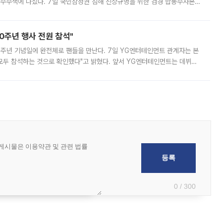
 압수수색에 나섰다. 7일 국민참정권 침해 진상규명을 위한 검경 합동수사본
추가 증거 확보를 위해 중앙선관위, 서울시·경기도·충청북도 선관위, 김포시
10주년 행사 전원 참석"
 10주년 기념일에 완전체로 팬들을 만난다. 7일 YG엔터테인먼트 관계자는 본
 모두 참석하는 것으로 확인했다"고 밝혔다. 앞서 YG엔터테인먼트는 데뷔
사 개최를 공지한 바 있다. 다만 장소를 '8일 오후 서울 모처'로 안내하며 정
0 / 300