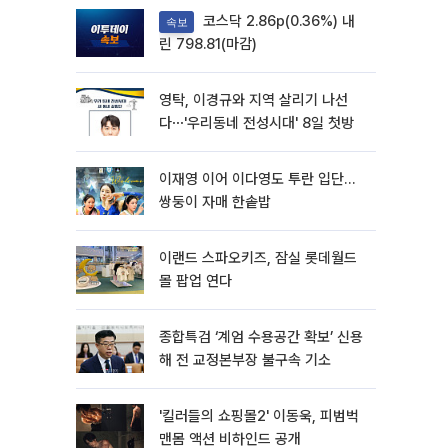
코스닥 2.86p(0.36%) 내
속보
린 798.81(마감)
영탁, 이경규와 지역 살리기 나선
다⋯'우리동네 전성시대' 8일 첫방
이재영 이어 이다영도 투란 입단…
쌍둥이 자매 한솥밥
이랜드 스파오키즈, 잠실 롯데월드
몰 팝업 연다
종합특검 ‘계엄 수용공간 확보’ 신용
해 전 교정본부장 불구속 기소
'킬러들의 쇼핑몰2' 이동욱, 피범벅
맨몸 액션 비하인드 공개