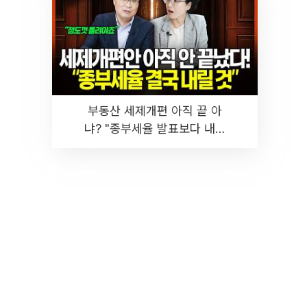
부동산 세제개편 아직 끝 아
냐? "종부세율 발표보다 내릴
것" 장기거주·양도세 전망 I 집
땅지성 I 김인만, 진미윤