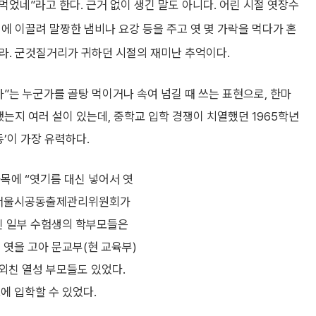
 먹었네”라고 한다. 근거 없이 생긴 말도 아니다. 어린 시절 엿장수
리에 이끌려 말짱한 냄비나 요강 등을 주고 엿 몇 가락을 먹다가 혼
라. 군것질거리가 귀하던 시절의 재미난 추억이다.
어라”는 누군가를 골탕 먹이거나 속여 넘길 때 쓰는 표현으로, 한마
됐는지 여러 설이 있는데, 중학교 입학 경쟁이 치열했던 1965학년
동’이 가장 유력하다.
과목에 “엿기름 대신 넣어서 엿
. 서울시공동출제관리위원회가
갈린 일부 수험생의 학부모들은
 엿을 고아 문교부(현 교육부)
 외친 열성 부모들도 있었다.
에 입학할 수 있었다.