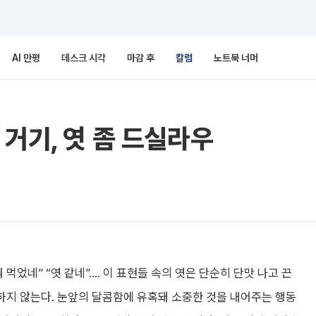
AI 만평
데스크 시각
마감 후
칼럼
노트북 너머
 거기, 엿 좀 드실라우
 먹었네” “엿 같네”…. 이 표현들 속의 엿은 단순히 단맛 나고 끈
지 않는다. 눈앞의 달콤함에 유혹돼 소중한 것을 내어주는 행동