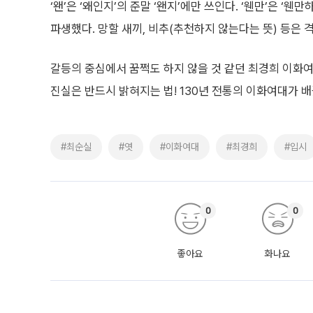
‘왠’은 ‘왜인지’의 준말 ‘왠지’에만 쓰인다. ‘웬만’은 ‘
파생했다. 망할 새끼, 비추(추천하지 않는다는 뜻) 등은 
갈등의 중심에서 꿈쩍도 하지 않을 것 같던 최경희 이화여
진실은 반드시 밝혀지는 법! 130년 전통의 이화여대가 배
#최순실
#엿
#이화여대
#최경희
#입시
0
0
좋아요
화나요