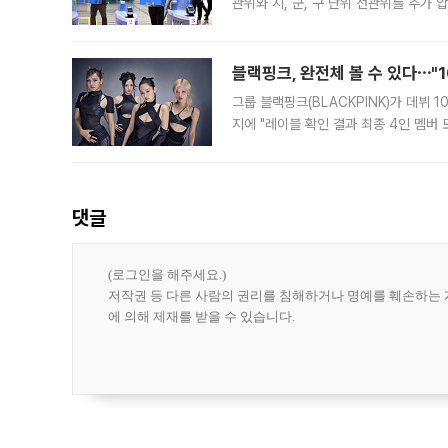
관위와 시, 군, 구 단위 선관위를 추가
부(김태훈 서울중앙지검 3차장검사)는 
블랙핑크, 완전체 볼 수 있다⋯"
그룹 블랙핑크(BLACKPINK)가 데뷔
지에 "레이블 확인 결과 최종 4인 멤버
10주년을 이틀 앞둔 6일 10주년 기념행
확한
댓글