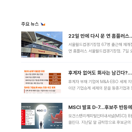
주요 뉴스
22일 만에 다시 문 연 홈플러스
서울월드컵경기장점 67명 출근해 재개점 
연 홈플러스 서울월드컵경기장점. 7일 
우유, 과일 같은 신선식품이 차근차근 자
후계자 없어도 회사는 남긴다?…‘
후계자 부재 기업에 M&A·EBO 세제 
이던 기업승계 세제의 문을 동종기업과 
대신 M&A나 임직원 인수(EBO)를 통
늘
MSCI 발표 D-7…후보주 반등
모건스탠리캐피털인터내셔널(MSCI) 8
쏠린다. 지난달 말 급락장으로 후보군의
가능성과 지수 추종 자금 유입 기대가 