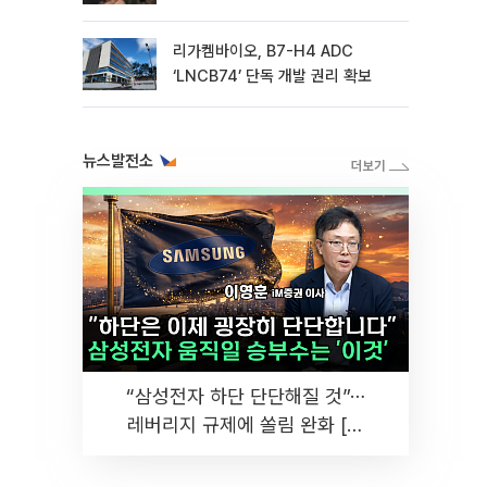
리가켐바이오, B7-H4 ADC
‘LNCB74’ 단독 개발 권리 확보
뉴스발전소
“삼성전자 하단 단단해질 것”⋯
레버리지 규제에 쏠림 완화 [찐
코노미]