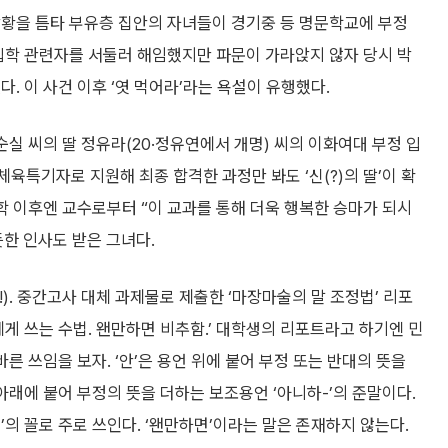
상황을 틈타 부유층 집안의 자녀들이 경기중 등 명문학교에 부정
입학 관련자를 서둘러 해임했지만 파문이 가라앉지 않자 당시 박
. 이 사건 이후 ‘엿 먹어라’라는 욕설이 유행했다.
 최순실 씨의 딸 정유라(20·정유연에서 개명) 씨의 이화여대 부정 입
체육특기자로 지원해 최종 합격한 과정만 봐도 ‘신(?)의 딸’이 확
학 이후엔 교수로부터 “이 교과를 통해 더욱 행복한 승마가 되시
한 인사도 받은 그녀다.
). 중간고사 대체 과제물로 제출한 ‘마장마술의 말 조정법’ 리포
게 쓰는 수법. 왠만하면 비추함.’ 대학생의 리포트라고 하기엔 민
바른 쓰임을 보자. ‘안’은 용언 위에 붙어 부정 또는 반대의 뜻을
 아래에 붙어 부정의 뜻을 더하는 보조용언 ‘아니하-’의 준말이다.
 않-’의 꼴로 주로 쓰인다. ‘왠만하면’이라는 말은 존재하지 않는다.