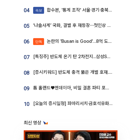
합수본, '통계 조작' 서울·경기·충북 선관위 등 추가 압수수색
04
속보
‘나솔사계’ 국화, 결별 후 재등장⋯첫인상 투표 휩쓸고 ‘인기녀’ 등극
05
논란의 'Busan is Good'…8억 도시브랜드, 용산 대통령실 CI 업체가 수행
06
단독
[특징주] 반도체 온기 탄 2차전지...삼성SDI, 장 초반 7% 넘게 껑충
07
[증시키워드] 반도체 충격 뚫은 개별 호재...포스코퓨처엠·에코프로·한화솔루션 '눈길'
08
톰 홀랜드♥젠데이아, 비밀 결혼 파티 포착⋯호텔 대관비만 9억
09
[오늘의 증시일정] 파마리서치·금호석유화학·코오롱인더·상상인증권 등
10
최신 영상