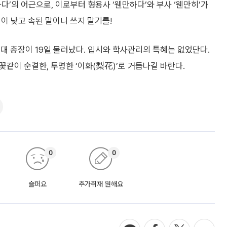
웬만하다’의 어근으로, 이로부터 형용사 ‘웬만하다’와 부사 ‘웬만히’가
격이 낮고 속된 말이니 쓰지 말기를!
대 총장이 19일 물러났다. 입시와 학사관리의 특혜는 없었단다.
꽃같이 순결한, 투명한 ‘이화(梨花)’로 거듭나길 바란다.
0
0
슬퍼요
추가취재 원해요