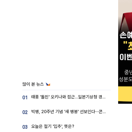
많이 본 뉴스
태풍 '돌핀' 오키나와 접근…일본기상청 경로 업데이트
01
빅뱅, 20주년 기념 '새 뱅봉' 선보인다⋯콘서트 앞두고 팝업 개최
02
오늘은 절기 '입추', 뜻은?
03