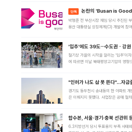
논란의 'Busan is Go
단독
박형준 전 부산시장 재임 당시 추진된 부산
용산 대통령실 상징체계(CI) 개발에 참
도시브랜드 사업이 공개 이후 시민 공감
'입추'에도 39도⋯수도권ㆍ강원
절기상 가을의 시작을 알리는 ‘입추’이자
에 따르면 이날 북태평양고기압의 영향으
도, 낮 최고기온은 31~39도로, 전국
"인허가 나도 삽 못 뜬다"…자금
경기도 동두천시 송내동의 한 아파트 개
은 이뤄지지 못했다. 사업장은 공매 절차
3차 공매까지 진행됐으나 모두 유찰됐다.
후
합수본, 서울·경기·충북 선관위 등
6.3지방선거 당시 투표용지 부족 사태