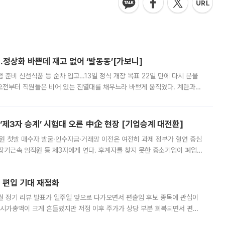
…정상화 바쁜데 재고 없어 ‘발동동’[가보니]
준비 신선식품 등 순차 입고…13일 정식 개장 목표 22일 만에 다시 문을
오전부터 직원들은 비어 있는 진열대를 채우느라 바쁘게 움직였다. 계란과
리를 잡기 시작했지만, 매장 곳곳엔 여전히 텅 빈 매대가 먼저 눈에 들어왔
제3자 승계’ 시험대 오른 中企 현장 [기업승계 대전환]
지원 첫발 매수자 발굴·인수자금·거래망 이전은 여전히 과제 정부가 혈연 중심
장기근속 임직원 등 제3자에게 연다. 후계자를 찾지 못한 중소기업이 폐업
해 기술과 일자리를 남기도록 하겠다는 취지다. 다만 세금 감면만으로 거래를
에 편입 기대 재점화
월 정기 리뷰 발표가 일주일 앞으로 다가오면서 편출입 후보 종목에 관심이
 시가총액이 크게 흔들렸지만 저점 이후 주가가 상당 부분 회복되면서 편입
다시 부각되고 있다. 7일 금융투자업계에 따르면 MSCI는 한국시간으로 오는