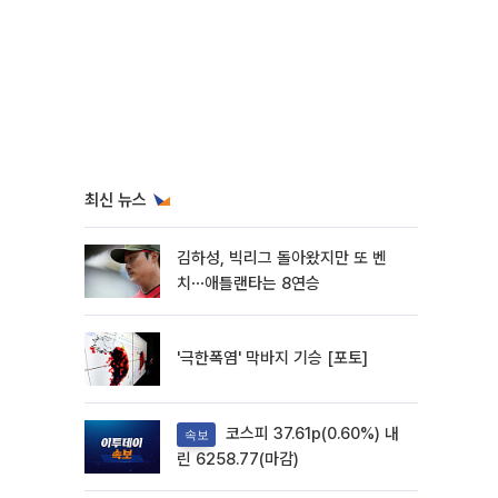
최신 뉴스
김하성, 빅리그 돌아왔지만 또 벤
치⋯애틀랜타는 8연승
'극한폭염' 막바지 기승 [포토]
코스피 37.61p(0.60%) 내
속보
린 6258.77(마감)