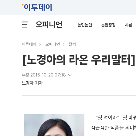
오피니언
논현논단
논현광장
시론
이투데이
오피니언
칼럼
[노경아의 라온 우리말터]
수정 2016-10-20 07:18
노경아 기자
“엿 먹어라” “엿 바꿔
적끈적한 식품을 의미하