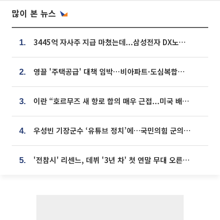
많이 본 뉴스
3445억 자사주 지급 마쳤는데...삼성전자 DX노조, 뒤늦은 '떼쓰기 집회'
1.
영끌 '주택공급' 대책 임박⋯비아파트·도심복합까지 총동원
2.
이란 “호르무즈 새 항로 합의 매우 근접...미국 배상 먼저”
3.
우성빈 기장군수 ‘유튜브 정치’에…국민의힘 군의원들 집단 반발
4.
'전참시' 리센느, 데뷔 '3년 차' 첫 연말 무대 오른다⋯"그동안 섭외 안 와"
5.