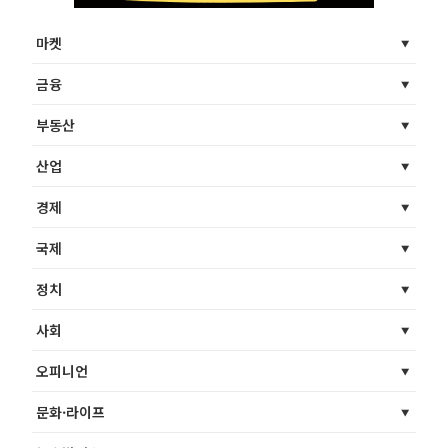
마켓
금융
부동산
산업
경제
국제
정치
사회
오피니언
문화·라이프