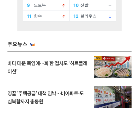
주요뉴스
바다 태운 폭염에…회 한 접시도 ‘히트플레
이션’
영끌 '주택공급' 대책 임박⋯비아파트·도
심복합까지 총동원