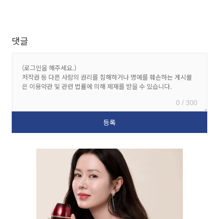
댓글
0 / 300