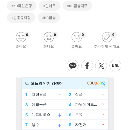
#KB국민은행
#핀테크
#KB금융지주
#윤종규회장
#KB금융
0
0
0
0
좋아요
화나요
슬퍼요
추가취재 원해요