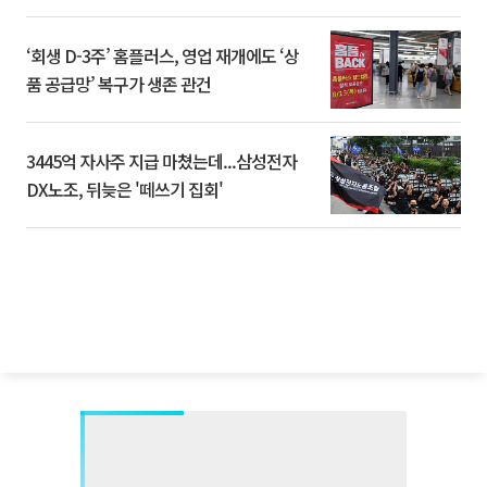
‘회생 D-3주’ 홈플러스, 영업 재개에도 ‘상
품 공급망’ 복구가 생존 관건
3445억 자사주 지급 마쳤는데...삼성전자
DX노조, 뒤늦은 '떼쓰기 집회'