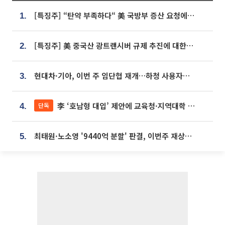
[특징주] “탄약 부족하다“ 美 국방부 증산 요청에⋯국내 방산주 급등세
1.
[특징주] 美 중국산 광트랜시버 규제 추진에 대한광통신 등 광통신株 강세
2.
현대차·기아, 이번 주 임단협 재개…하청 사용자성 재심도 ‘변수’
3.
李 ‘호남형 대입’ 제안에 교육청·지역대학 서·논술형 입시 연계 '착수'
단독
4.
최태원·노소영 '9440억 분할' 판결, 이번주 재상고 여부 주목
5.