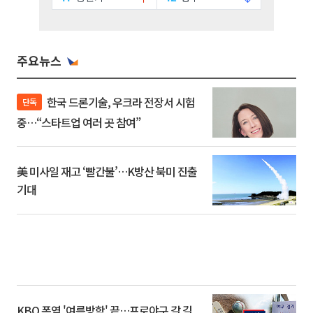
주요뉴스
한국 드론기술, 우크라 전장서 시험
단독
중…“스타트업 여러 곳 참여”
美 미사일 재고 ‘빨간불’…K방산 북미 진출
기대
KBO 폭염 '여름방학' 끝…프로야구 갈 길