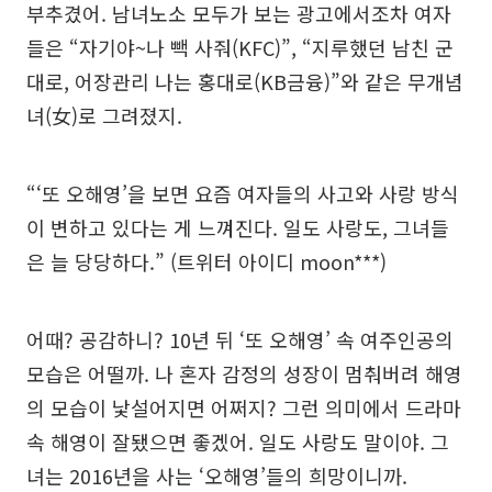
부추겼어. 남녀노소 모두가 보는 광고에서조차 여자
들은 “자기야~나 빽 사줘(KFC)”, “지루했던 남친 군
대로, 어장관리 나는 홍대로(KB금융)”와 같은 무개념
녀(女)로 그려졌지.
“‘또 오해영’을 보면 요즘 여자들의 사고와 사랑 방식
이 변하고 있다는 게 느껴진다. 일도 사랑도, 그녀들
은 늘 당당하다.” (트위터 아이디 moon***)
어때? 공감하니? 10년 뒤 ‘또 오해영’ 속 여주인공의
모습은 어떨까. 나 혼자 감정의 성장이 멈춰버려 해영
의 모습이 낯설어지면 어쩌지? 그런 의미에서 드라마
속 해영이 잘됐으면 좋겠어. 일도 사랑도 말이야. 그
녀는 2016년을 사는 ‘오해영’들의 희망이니까.