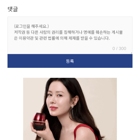
댓글
0 / 300