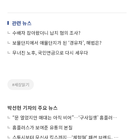
관련 뉴스
수배자 잡아왔더니 납치 혐의 조사?
보물단지에서 애물단지가 된 ‘경유차’, 해법은?
무너진 노후, 국민연금으로 다시 세우다
#세상읽기
박선현 기자의 주요 뉴스
“문 열었지만 매대는 아직 비어”…‘구사일생’ 홈플러스, 정상화 시험대
홈플러스가 보여준 유통의 본질
스투시부터 무신사 킥스까지…‘체험형’ 패션 브랜드, 잇단 제주행