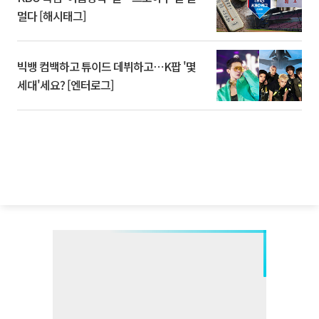
멀다 [해시태그]
빅뱅 컴백하고 튜이드 데뷔하고⋯K팝 '몇
세대'세요? [엔터로그]