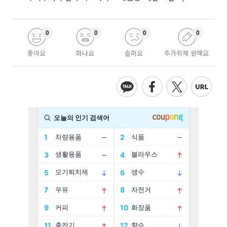
0
0
0
0
좋아요
화나요
슬퍼요
추가취재 원해요